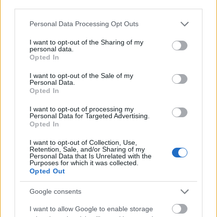
third parties.
Please note that this website/app uses one or more Google
Personal Data Processing Opt Outs
services and may gather and store information including but
not limited to your visit or usage behaviour. You may click to
I want to opt-out of the Sharing of my
personal data.
grant or deny consent to Google and its third-party tags to
Opted In
use your data for below specified purposes in below Google
consent section.
I want to opt-out of the Sale of my
Personal Data.
Opted In
I want to opt-out of processing my
Personal Data for Targeted Advertising.
Opted In
I want to opt-out of Collection, Use,
Retention, Sale, and/or Sharing of my
Personal Data that Is Unrelated with the
Purposes for which it was collected.
Opted Out
A fiatalember is 2013-ban nyerte el a Mister Austria címet
(AFP)
Google consents
I want to allow Google to enable storage