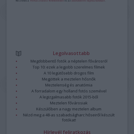
Részletek a
Felhasználási feltételekben
és az
adatvédelmi tájékoztatóban
.
Legolvasottabb
Megdöbbentő fotók a néptelen fővárosról
Top 10: ezek a legjobb szerelmes filmek
A 10 legütősebb drogos film
Megjöttek a meztelen hősnők
Meztelenség és anatómia
A forradalom egy holland fotós szemével
A legizgalmasabb fotók 2015-ből
Meztelen fővárosiak
Készülőben a nagy meztelen album
Nézd meg a 48-as szabadságharc hőseiről készült
fotókat!
Hírlevél feliratkozás