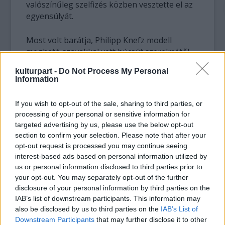
valószínűleg szelfizés közben vesztette el az
egyensúlyát.
Most volt barátja, Philipp Knefz modell
megható szavakkal vett búcsút szerelmétől
az interneten: „Könnyes szemmel köszönöm
kulturpart -
Do Not Process My Personal
meg neked minden együtt töltött
Information
másodpercünket!", írta.
A fiatalember, aki 2013-ban nyerte el a Mister
If you wish to opt-out of the sale, sharing to third parties, or
Austria címet, több hónapig járt együtt
processing of your personal or sensitive information for
Enával.
targeted advertising by us, please use the below opt-out
section to confirm your selection. Please note that after your
opt-out request is processed you may continue seeing
interest-based ads based on personal information utilized by
us or personal information disclosed to third parties prior to
your opt-out. You may separately opt-out of the further
disclosure of your personal information by third parties on the
IAB’s list of downstream participants. This information may
also be disclosed by us to third parties on the
IAB’s List of
Downstream Participants
that may further disclose it to other