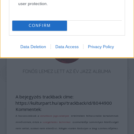
user protection.
26. ALKALOMMAL VÁR MINDENKIT A DOMBOS
FEST
CONFIRM
Data Deletion
Data Access
Privacy Policy
FONÓS LEMEZ LETT AZ ÉV JAZZ ALBUMA
A bejegyzés trackback címe:
https://kulturpart.hu/api/trackback/id/8044900
Kommentek:
A hozzászólások a
vonatkozó jogszabályok
értelmében felhasználói tartalomnak
minősülnek, értük a
szolgáltatás technikai
üzemeltetője semmilyen felelősséget
nem vállal, azokat nem ellenőrzi. Kifogás esetén forduljon a blog szerkesztőjéhez.