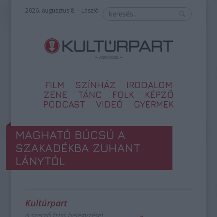
2026. augusztus 8. – László
FILM
SZÍNHÁZ
IRODALOM
ZENE
TÁNC
FOLK
KÉPZŐ
PODCAST
VIDEÓ
GYERMEK
MAGHATÓ BÚCSÚ A
SZAKADÉKBA ZUHANT
LÁNYTÓL
Kultúrpart
a szerző friss bejegyzései