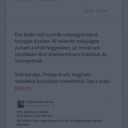
2015. 10. 24.
Ena Kadic volt osztrák szépségkirálynő
kocogás közben 30 méteres mélységbe
zuhant a tiroli hegyekben, az Innsbruck
közelében lévő drachenfelseni kilátónál, és
szörnyethalt.
Volt barátja, Philipp Knefz megható
szavakkal búcsúzott szerelmétől, írja a svájci
blick.ch
.