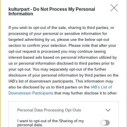
kulturpart -
Do Not Process My Personal
Information
If you wish to opt-out of the sale, sharing to third parties, or
Gítáni 1993-ban megalapította Egyiptom
processing of your personal or sensitive information for
egyik legtekintélyesebb irodalmi magazinját,
targeted advertising by us, please use the below opt-out
az Ahbár el-Adabot (Irodalmi Hírek),
section to confirm your selection. Please note that after your
opt-out request is processed you may continue seeing
amelynek 2011 végéig főszerkesztője volt.
interest-based ads based on personal information utilized by
Művei francia, angol és német nyelven is
us or personal information disclosed to third parties prior to
megjelentek.
your opt-out. You may separately opt-out of the further
disclosure of your personal information by third parties on the
1987-ben Párizsban neki ítélték a francia
IAB’s list of downstream participants. This information may
Művészeti és Irodalmi Érdemrend Lovagi
also be disclosed by us to third parties on the
IAB’s List of
fokozatát, a Chevalier de l'Ordre des Arts et
Downstream Participants
that may further disclose it to other
des Lettres kitüntetést, 2015-ben pedig
third parties.
elnyerte a legmagasabb egyiptomi irodalmi
Please note that this website/app uses one or more Google
elismerést, a Nílus-díjat. Gítáni ádáz ellensége
Personal Data Processing Opt Outs
services and may gather and store information including but
volt az Egyiptomban erőre kapott iszlamista
not limited to your visit or usage behaviour. You may click to
I want to opt-out of the Sharing of my
mozgalmaknak, és nyíltan támogatta az
personal data.
grant or deny consent to Google and its third-party tags to