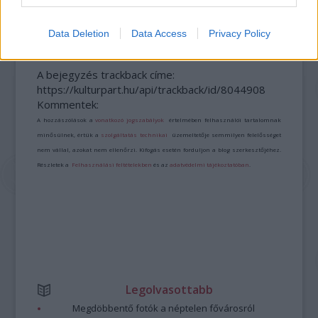
ERDŐ VAN IDEBENN: TÓTH MARCSI AZ ÚJ
MARGÓ-DÍJAS
Data Deletion
Data Access
Privacy Policy
A bejegyzés trackback címe:
https://kulturpart.hu/api/trackback/id/8044908
Kommentek:
A hozzászólások a
vonatkozó jogszabályok
értelmében felhasználói tartalomnak
minősülnek, értük a
szolgáltatás technikai
üzemeltetője semmilyen felelősséget
nem vállal, azokat nem ellenőrzi. Kifogás esetén forduljon a blog szerkesztőjéhez.
Részletek a
Felhasználási feltételekben
és az
adatvédelmi tájékoztatóban
.
Legolvasottabb
Megdöbbentő fotók a néptelen fővárosról