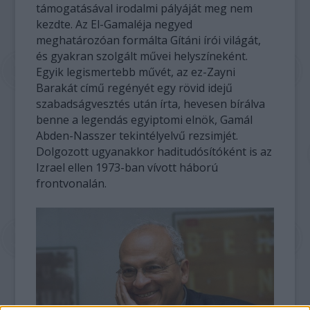
támogatásával irodalmi pályáját meg nem
kezdte. Az El-Gamaléja negyed
meghatározóan formálta Gítáni írói világát,
és gyakran szolgált művei helyszíneként.
Egyik legismertebb művét, az ez-Zayni
Barakát című regényét egy rövid idejű
szabadságvesztés után írta, hevesen bírálva
benne a legendás egyiptomi elnök, Gamál
Abden-Nasszer tekintélyelvű rezsimjét.
Dolgozott ugyanakkor haditudósítóként is az
Izrael ellen 1973-ban vívott háború
frontvonalán.