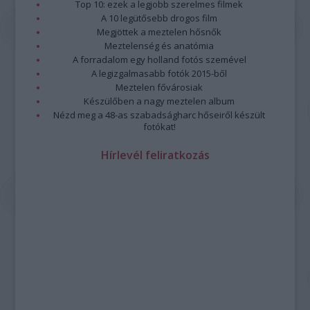
Top 10: ezek a legjobb szerelmes filmek
A 10 legütősebb drogos film
Megjöttek a meztelen hősnők
Meztelenség és anatómia
A forradalom egy holland fotós szemével
A legizgalmasabb fotók 2015-ből
Meztelen fővárosiak
Készülőben a nagy meztelen album
Nézd meg a 48-as szabadságharc hőseiről készült
fotókat!
Hírlevél feliratkozás