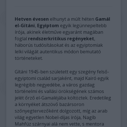
Hetven évesen
elhunyt a múlt héten
Gamál
el-Gítáni
,
Egyiptom
egyik legünnepeltebb
írója, akinek életműve egyaránt magában
foglal
rendszerkritikus regényeket
,
háborús tudósításokat és az egyiptomiak
lelki világát autentikus módon bemutató
történeteket.
Gítáni 1945-ben született egy szegény felső-
egyiptomi család sarjaként, majd Kairó egyik
legrégibb negyedébe, a város gazdag
történelmi és vallási örökségének számos
jelét őrző el-Gamaléjába költöztek. Eredetileg
a környéket átszövő bazársoron
szőnyegtervezőként dolgozott, míg az arab
világ egyetlen Nobel-díjas írója, Nagíb
Mahfúz szárnyai alá nem vette, s mentora