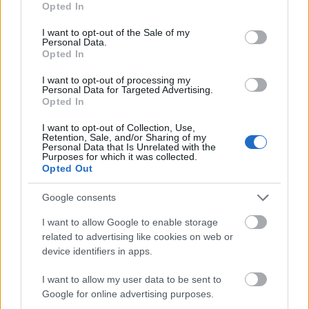
Opted In
ország modern történetében mai napig
use your data for below specified purposes in below Google
kulcsszerepet játszó hadsereget. Az író még
consent section.
I want to opt-out of the Sale of my
augusztusban került egy kairói kórházba
Personal Data.
Opted In
légzési zavarokkal, s röviddel ezután kómába
zuhant, amelyből többé nem ébredt fel.
I want to opt-out of processing my
Temetési ceremóniáját az iszlám
Personal Data for Targeted Advertising.
Opted In
hagyománynak megfelelően még vasárnap
megtartották a főváros egyik legrégibb
I want to opt-out of Collection, Use,
mecsetében, az esz-Szajjeda Nafíszában.
Retention, Sale, and/or Sharing of my
Personal Data that Is Unrelated with the
Purposes for which it was collected.
Forrás:
MTI
Opted Out
Google consents
I want to allow Google to enable storage
related to advertising like cookies on web or
Irodalom
Egyiptom
Gyász
device identifiers in apps.
I want to allow my user data to be sent to
Google for online advertising purposes.