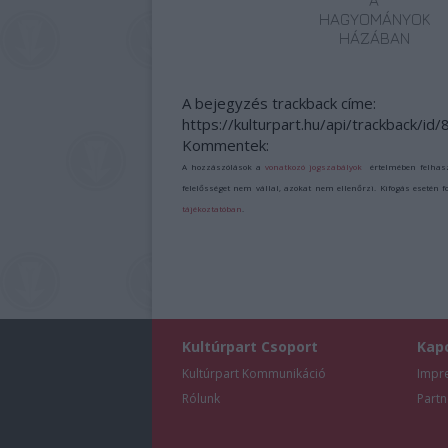
A
HAGYOMÁNYOK
HÁZÁBAN
A bejegyzés trackback címe:
https://kulturpart.hu/api/trackback/id
Kommentek:
A hozzászólások a
vonatkozó jogszabályok
értelmében felhas
felelősséget nem vállal, azokat nem ellenőrzi. Kifogás esetén 
tájékoztatóban
.
Kultúrpart Csoport
Kap
Kultúrpart Kommunikáció
Impr
Rólunk
Partn