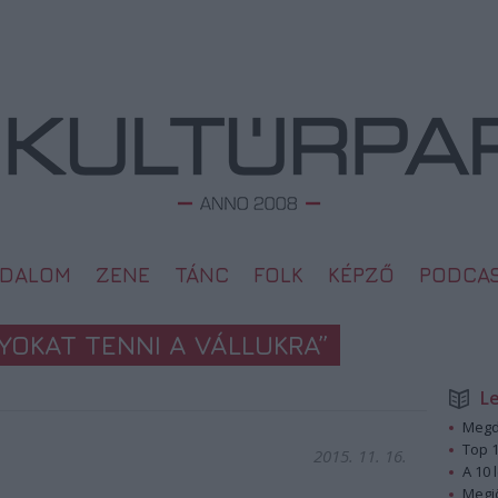
ODALOM
ZENE
TÁNC
FOLK
KÉPZŐ
PODCA
OKAT TENNI A VÁLLUKRA”
L
Megd
Top 1
2015. 11. 16.
A 10 
Megj