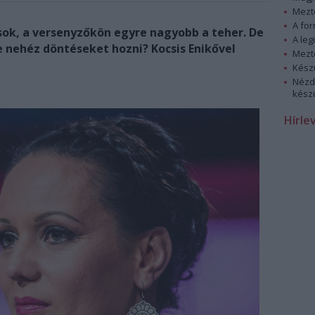
Mezt
A fo
sok, a versenyzőkön egyre nagyobb a teher. De
A leg
e nehéz döntéseket hozni? Kocsis Enikővel
Mezt
Kész
Nézd
készü
Hírle