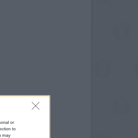
sonal or
ection to
ou may