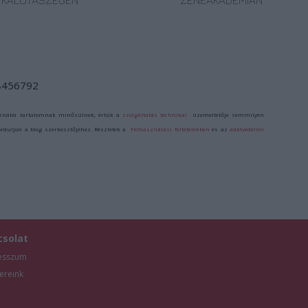
KALOTASZEGEN
ZENEAKADÉMIÁN
/8456792
ználói tartalomnak minősülnek, értük a
szolgáltatás technikai
üzemeltetője semmilyen
forduljon a blog szerkesztőjéhez. Részletek a
Felhasználási feltételekben
és az
adatvédelmi
csolat
esszum
ereink