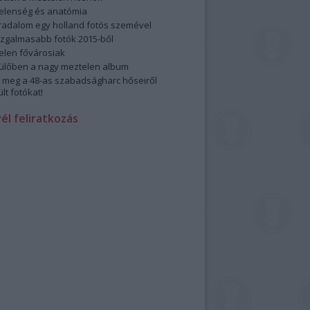
elenség és anatómia
rradalom egy holland fotós szemével
izgalmasabb fotók 2015-ből
elen fővárosiak
ülőben a nagy meztelen album
 meg a 48-as szabadságharc hőseiről
lt fotókat!
vél feliratkozás