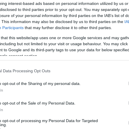
ál?
eing interest-based ads based on personal information utilized by us or
disclosed to third parties prior to your opt-out. You may separately opt-
 előre felmérni egy ilyen feladat súlyát és
losure of your personal information by third parties on the IAB’s list of
 támogatott, és úgy gondoltam, hogy ha ennyire
. This information may also be disclosed by us to third parties on the
IA
képviselni azt, amiben hiszek és amit tudok.
Participants
that may further disclose it to other third parties.
 that this website/app uses one or more Google services and may gath
sz az elveiddel?
including but not limited to your visit or usage behaviour. You may click 
 to Google and its third-party tags to use your data for below specifi
 bár ez nem egy verseny, a szisztéma ugyanaz.
ogle consent section.
 olyan szintű szakmai színvonalat képviselnek,
tni köztük, s a végén mégis csak egy győztes lesz.
l Data Processing Opt Outs
mint felnőtteket?
o opt-out of the Sharing of my personal data.
In
 dől el, hogy a következő fordulóra kik mehetnek
abadkártyák, és szavazhat a közönség is. De maga
o opt-out of the Sale of my Personal Data.
ző két Pávában. Maguk a bemutatók pedig a
In
ult, nekik való, természetes világot tudnak maguk
to opt-out of processing my Personal Data for Targeted
gulatot teremtve így.
ing.