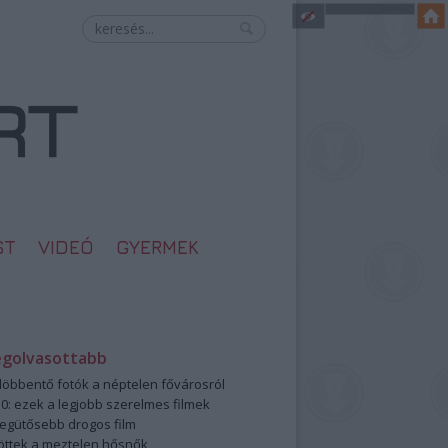
ST
VIDEÓ
GYERMEK
egolvasottabb
öbbentő fotók a néptelen fővárosról
0: ezek a legjobb szerelmes filmek
legütősebb drogos film
öttek a meztelen hősnők