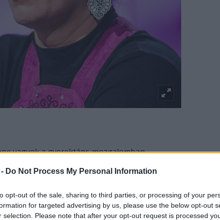
nne vagyok a gyerektánc-mozgalomban,
életpályámnak is a táncművészetet választottam,
 -
Do Not Process My Personal Information
 A gyerektánc-tanítás aztán nagyon fontos része
 tartok, hogy a szakma érdemesnek talált arra, hogy
to opt-out of the sale, sharing to third parties, or processing of your per
formation for targeted advertising by us, please use the below opt-out s
r selection. Please note that after your opt-out request is processed y