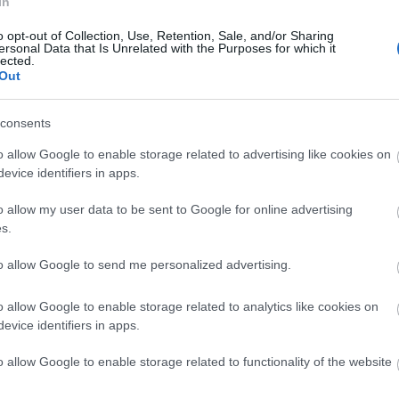
In
állottja vagy. Mit értesz ezalatt?
o opt-out of Collection, Use, Retention, Sale, and/or Sharing
ersonal Data that Is Unrelated with the Purposes for which it
lected.
tság, mi a férjemmel a tánchoz igazodva élünk. A
Out
c segítségével szereztem barátokat.
consents
indig nagy érdeklődéssel fordultál a női
 felé. Ez honnan ered?
o allow Google to enable storage related to advertising like cookies on
evice identifiers in apps.
on erősek voltak. Ha csak a nagyanyámat nézem,
o allow my user data to be sent to Google for online advertising
et és épített nekik házat, vagy az édesanyámat, aki
s.
d - a női sorsok és minták meghatározóak voltak
nőnek erősnek kell lennie, és össze kell tartania
to allow Google to send me personalized advertising.
udok felelni ennek a szerepnek.
o allow Google to enable storage related to analytics like cookies on
a, hogyan lehet a magyar táncház-mozgalmat
evice identifiers in apps.
o allow Google to enable storage related to functionality of the website
 a népszerűsítés is a missziója, illetve ha megnézi