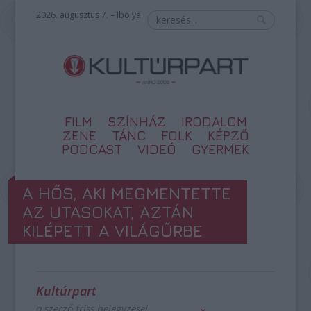
2026. augusztus 7. – Ibolya
FILM
SZÍNHÁZ
IRODALOM
ZENE
TÁNC
FOLK
KÉPZŐ
PODCAST
VIDEÓ
GYERMEK
A HŐS, AKI MEGMENTETTE
AZ UTASOKAT, AZTÁN
KILÉPETT A VILÁGŰRBE
Kultúrpart
a szerző friss bejegyzései