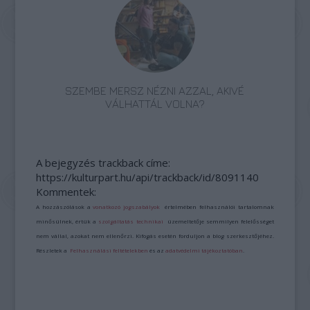
SZEMBE MERSZ NÉZNI AZZAL, AKIVÉ
VÁLHATTÁL VOLNA?
A bejegyzés trackback címe:
https://kulturpart.hu/api/trackback/id/8091140
Kommentek:
A hozzászólások a
vonatkozó jogszabályok
értelmében felhasználói tartalomnak
minősülnek, értük a
szolgáltatás technikai
üzemeltetője semmilyen felelősséget
nem vállal, azokat nem ellenőrzi. Kifogás esetén forduljon a blog szerkesztőjéhez.
Részletek a
Felhasználási feltételekben
és az
adatvédelmi tájékoztatóban
.