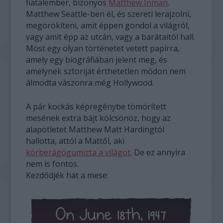
fiatalember, bizonyos
Matthew Inman
.
Matthew Seattle-ben él, és szereti lerajzolni,
megörökíteni, amit éppen gondol a világról,
vagy amit épp az utcán, vagy a barátaitól hall.
Most egy olyan történetet vetett papírra,
amely egy biográfiában jelent meg, és
amelynek sztoriját érthetetlen módon nem
álmodta vászonra még Hollywood.
A pár kockás képregénybe tömörített
mesének extra bájt kölcsönöz, hogy az
alapötletet Matthew Matt Hardingtól
hallotta, attól a Mattől, aki
körberágógumizta a világot
. De ez annyira
nem is fontos.
Kezdődjék hát a mese: