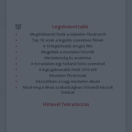
Legolvasottabb
Megdöbbentő fotók a néptelen fővárosról
Top 10: ezek a legjobb szerelmes filmek
A 10 legütősebb drogos film
Megjöttek a meztelen hősnők
Meztelenség és anatómia
A forradalom egy holland fotós szemével
A legizgalmasabb fotók 2015-ből
Meztelen fővárosiak
Készülőben a nagy meztelen album
Nézd meg a 48-as szabadságharc hőseiről készült
fotókat!
Hírlevél feliratkozás