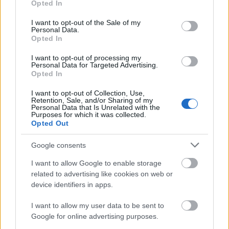
Opted In
use your data for below specified purposes in below Google
Közreműködnek: Kocsis Zsolt - kürt, Devecsai
consent section.
I want to opt-out of the Sale of my
Gábor, Szalóki Zoltán – trombita, Kasza
Personal Data.
Nándor – harsona, Takács Tibor – tuba,
Opted In
Dzsanda Vitalij – ütőhangszerek
I want to opt-out of processing my
Personal Data for Targeted Advertising.
Opted In
Művészeti vezetők: Lakatos György és Iván
Gábor
I want to opt-out of Collection, Use,
Retention, Sale, and/or Sharing of my
Personal Data that Is Unrelated with the
A szervezők mindenkit szeretettel várnak!
Purposes for which it was collected.
Opted Out
Google consents
I want to allow Google to enable storage
Karácsony
Zene
Concerto Budapest
related to advertising like cookies on web or
device identifiers in apps.
I want to allow my user data to be sent to
Google for online advertising purposes.