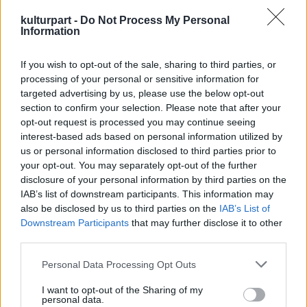
A karácsonyi Zsibongó koncert angyalai is a
kulturpart -
Do Not Process My Personal
megfelelő ajándékon tanakodnak: mivel
Information
lepjék meg azt, akitől többnyire inkább kérni
szoktuk az ajándékokat? A döntésben a
If you wish to opt-out of the sale, sharing to third parties, or
szférák zenéi is segítik őket: fanfárok és
processing of your personal or sensitive information for
egyéb rézfúvós hangszerek szólnak ebben a
targeted advertising by us, please use the below opt-out
zenés mennyországban, nem a megszokott
section to confirm your selection. Please note that after your
karácsonyi dalok, hanem kifejezetten erre az
opt-out request is processed you may continue seeing
alkalomra írt zeneművek.
interest-based ads based on personal information utilized by
us or personal information disclosed to third parties prior to
Te mit adnál legszívesebben annak, akit
your opt-out. You may separately opt-out of the further
disclosure of your personal information by third parties on the
szeretsz? Minek örülne vajon a legjobban?
IAB’s list of downstream participants. This information may
also be disclosed by us to third parties on the
IAB’s List of
A mesekoncert utáni kézműves
Downstream Participants
that may further disclose it to other
foglalkozáson ötletes és egyszerű
third parties.
ajándékokat is készítenek a gyerekek.
Please note that this website/app uses one or more Google
Personal Data Processing Opt Outs
services and may gather and store information including but
Az előadás hossza: kb. 60 perc (+ 60 perc
not limited to your visit or usage behaviour. You may click to
I want to opt-out of the Sharing of my
kézműves foglalkozás)
personal data.
grant or deny consent to Google and its third-party tags to