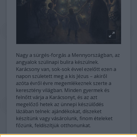
Nagy a sürgés-forgás a Mennyországban, az
angyalok szülinapi bulira készülnek.
Karácsony van, sok-sok évvel ezelőtt ezen a
napon született meg a kis Jézus – akiről
azóta évről évre megemlékeznek szerte a
keresztény világban. Minden gyermek és
felnőtt várja a Karácsonyt, és az azt
megelőző hetek az ünnepi készülődés
lázában telnek: ajándékokat, díszeket
készítünk vagy vásárolunk, finom ételeket
főzünk, feldíszítjük otthonunkat.