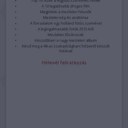
Top 10: ezek a legjobb szerelmes filmek
A 10 legütősebb drogos film
Megjöttek a meztelen hősnők
Meztelenség és anatómia
A forradalom egy holland fotós szemével
A legizgalmasabb fotók 2015-ből
Meztelen fővárosiak
Készülőben a nagy meztelen album
Nézd meg a 48-as szabadságharc hőseiről készült
fotókat!
Hírlevél feliratkozás