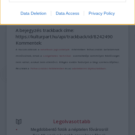
SZÍVEN TALÁL
Data Deletion
Data Access
Privacy Policy
A bejegyzés trackback címe:
https://kulturpart.hu/api/trackback/id/8242490
Kommentek:
A hozzászólások a
vonatkozó jogszabályok
értelmében felhasználói tartalomnak
minősülnek, értük a
szolgáltatás technikai
üzemeltetője semmilyen felelősséget
nem vállal, azokat nem ellenőrzi. Kifogás esetén forduljon a blog szerkesztőjéhez.
Részletek a
Felhasználási feltételekben
és az
adatvédelmi tájékoztatóban
.
Legolvasottabb
Megdöbbentő fotók a néptelen fővárosról