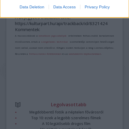
Data Deletion
Data Access
Privacy Policy
A bejegyzés trackback címe:
https://kulturpart.hu/api/trackback/id/8321424
Kommentek:
A hozzászólások a
vonatkozó jogszabályok
értelmében felhasználói tartalomnak
minősülnek, értük a
szolgáltatás technikai
üzemeltetője semmilyen felelősséget
nem vállal, azokat nem ellenőrzi. Kifogás esetén forduljon a blog szerkesztőjéhez.
Részletek a
Felhasználási feltételekben
és az
adatvédelmi tájékoztatóban
.
Legolvasottabb
Megdöbbentő fotók a néptelen fővárosról
Top 10: ezek a legjobb szerelmes filmek
A 10 legütősebb drogos film