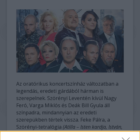
Az oratórikus koncertszínház változatban a
legendás, eredeti gárdából hárman is
szerepelnek. Szörényi Leventén kívül Nagy
Feró, Varga Miklós és Deák Bill Gyula áll
színpadra, mindannyian az eredeti
szerepükben tértek vissza. Feke Pálra, a
Szörényi-tetralógia
(Atilla – Isten kardja, István,
a király, Veled, Uram!, Árpád népe
) veteránjára