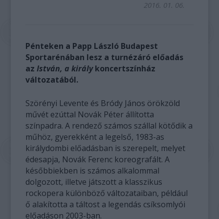
2016. 01. 06.
Pénteken a Papp László Budapest
Sportarénában lesz a turnézáró előadás
az
István, a király
koncertszínház
változatából.
Szörényi Levente és Bródy János örökzöld
művét ezúttal Novák Péter állította
színpadra. A rendező számos szállal kötődik a
műhöz, gyerekként a legelső, 1983-as
királydombi előadásban is szerepelt, melyet
édesapja, Novák Ferenc koreografált. A
későbbiekben is számos alkalommal
dolgozott, illetve játszott a klasszikus
rockopera különböző változataiban, például
ő alakította a táltost a legendás csíksomlyói
előadáson 2003-ban.