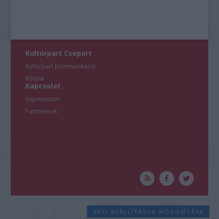
Kultúrpart Csoport
Kultúrpart Kommunikáció
Rólunk
Kapcsolat
Impresszum
Partnereink
SÜTI BEÁLLÍTÁSOK MÓDOSÍTÁSA