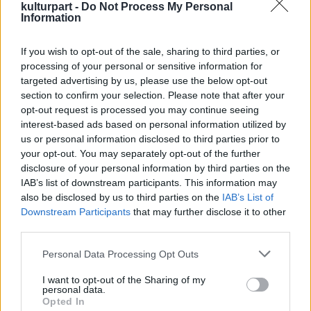
ezúttal Koppány szerepét osztották. A
kulturpart -
Do Not Process My Personal
további főbb szerepekben Keresztes Ildikó,
Information
Danics Dóra, és a már Debrecenben is nagyot
alakító Csemer Boggie, valamint Serbán Attila
If you wish to opt-out of the sale, sharing to third parties, or
és Kocsis Tibor látható és hallható. A
processing of your personal or sensitive information for
targeted advertising by us, please use the below opt-out
rendező, Novák Péter is feltűnik mint regős.
section to confirm your selection. Please note that after your
opt-out request is processed you may continue seeing
Ebben a változatban a show helyett a zene és
interest-based ads based on personal information utilized by
a szöveg kapott prioritást, ugyanakkor így is
us or personal information disclosed to third parties prior to
rendkívül szép és látványos az előadás. A
your opt-out. You may separately opt-out of the further
zenét Szörényi Levente
Hattyúdal
, illetve az
disclosure of your personal information by third parties on the
Illés 50 – Beatünnep
koncertekhez hasonló
IAB’s list of downstream participants. This information may
formában adták elő. A rockszekcióban olyan
also be disclosed by us to third parties on the
IAB’s List of
neves előadók játszottak, mint Pethő Gábor
Downstream Participants
that may further disclose it to other
(ex-Edda művek), Kékkői Zalán (Ákos
third parties.
zenekara) vagy Sebestyén Áron (Boggie).
Please note that this website/app uses one or more Google
Personal Data Processing Opt Outs
Utóbbi a billentyűs hangszerek
services and may gather and store information including but
megszólaltatásán túl az előadás zenei
not limited to your visit or usage behaviour. You may click to
I want to opt-out of the Sharing of my
personal data.
anyagát is hangszerelte. További
grant or deny consent to Google and its third-party tags to
Opted In
közreműködő volt még az Óbudai Danubia
use your data for below specified purposes in below Google