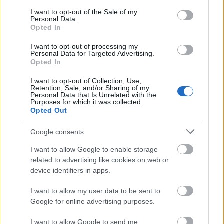
Zenekar Báthori Lóránt vezényletével.
consent section.
I want to opt-out of the Sale of my
Personal Data.
Opted In
Az előadássorozat apropóját az adta, hogy
2015 áprilisában Szörényi Levente töltötte
I want to opt-out of processing my
Personal Data for Targeted Advertising.
be, Bródy János pedig 2016 áprilisában tölti
Opted In
majd be a 70. életévét. A produkció a 2015-
ben az ország hét sportcsarnokába jutott el,
I want to opt-out of Collection, Use,
Retention, Sale, and/or Sharing of my
több városban dupla előadással.
Personal Data that Is Unrelated with the
Purposes for which it was collected.
Opted Out
Google consents
Színház
István
Novák Péter
Rock
Szörényi Levente
I want to allow Google to enable storage
Musical
a király
related to advertising like cookies on web or
device identifiers in apps.
I want to allow my user data to be sent to
Google for online advertising purposes.
I want to allow Google to send me