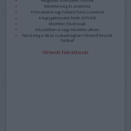
Megjöttek a meztelen hősnők
Meztelenség és anatómia
A forradalom egy holland fotós szemével
A legizgalmasabb fotók 2015-ből
Meztelen fővárosiak
Készülőben a nagy meztelen album
Nézd meg a 48-as szabadságharc hőseiről készült
fotókat!
Hírlevél feliratkozás