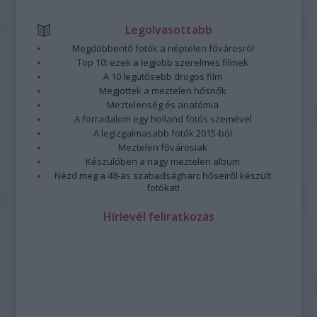
Legolvasottabb
Megdöbbentő fotók a néptelen fővárosról
Top 10: ezek a legjobb szerelmes filmek
A 10 legütősebb drogos film
Megjöttek a meztelen hősnők
Meztelenség és anatómia
A forradalom egy holland fotós szemével
A legizgalmasabb fotók 2015-ből
Meztelen fővárosiak
Készülőben a nagy meztelen album
Nézd meg a 48-as szabadságharc hőseiről készült
fotókat!
Hírlevél feliratkozás