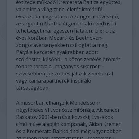
évtizede működő Kremerata Baltica együttes,
valamint a világ zenei életét immár fél
évszázada meghatározó zongoraművésznő,
az argentin Martha Argerich, aki rendkívüli
tehetségét már egészen fiatalon, kilenc-tíz
éves korában Mozart- és Beethoven-
zongoraversenyekben csillogtatta meg.
Pályája kezdetén gyakrabban adott
szólóestet, később - a közös zenélés örömét
többre tartva a „magányos sikernél” -
szívesebben játszott és játszik zenekarral
vagy kamarapartnerek inspiráló
társaságában.
A műsorban elhangzik Mendelssohn
négytételes VII. vonósszimfóniája, Alexander
Raskatov 2001-ben Csajkovszkij Évszakok
című műve alapján komponált, Gidon Kremer
és a Kremerata Baltica által még ugyanabban
az évben bemutatott darabja, Beethoven II.