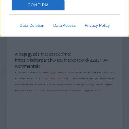
CONFIRM
Data Deletion
Data Access
Privacy Policy
BÉRLETTEL A ZENEAKADÉMIÁRA
A bejegyzés trackback címe:
https://kulturpart.hu/api/trackback/id/8283104
Kommentek:
A hozzászólások a
vonatkozó jogszabályok
értelmében felhasználói tartalomnak
minősülnek, értük a
szolgáltatás technikai
üzemeltetője semmilyen felelősséget
nem vállal, azokat nem ellenőrzi. Kifogás esetén forduljon a blog szerkesztőjéhez.
Részletek a
Felhasználási feltételekben
és az
adatvédelmi tájékoztatóban
.