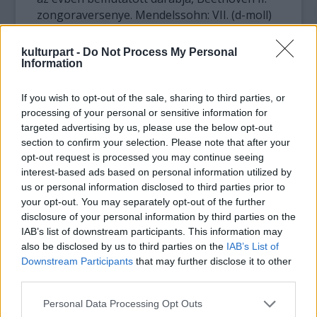
zongoraversenye. Mendelssohn: VII. (d-moll)
vonósszimfónia
Alexander Raskatov: The Season's Digest
kulturpart -
Do Not Process My Personal
(Csajkovszkij: Évszakok c. műve alapján)
Information
If you wish to opt-out of the sale, sharing to third parties, or
Műsor:
processing of your personal or sensitive information for
targeted advertising by us, please use the below opt-out
section to confirm your selection. Please note that after your
Mendelssohn: VII. (d-moll) vonósszimfónia
opt-out request is processed you may continue seeing
interest-based ads based on personal information utilized by
Alexander Raskatov: The Season's Digest
us or personal information disclosed to third parties prior to
(Csajkovszkij: Évszakok c. műve alapján)
your opt-out. You may separately opt-out of the further
disclosure of your personal information by third parties on the
Weinberg: Sinfonietta No. 2, op. 74
IAB’s list of downstream participants. This information may
also be disclosed by us to third parties on the
IAB’s List of
Downstream Participants
that may further disclose it to other
Beethoven: II. (B-dúr) zongoraverseny, op.
third parties.
19
Please note that this website/app uses one or more Google
Personal Data Processing Opt Outs
services and may gather and store information including but