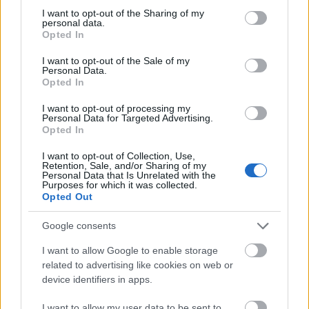
Közreműködnek: Martha Argerica, a
not limited to your visit or usage behaviour. You may click to
I want to opt-out of the Sharing of my
personal data.
grant or deny consent to Google and its third-party tags to
Kremerata Baltica vonósai és a Concerto
Opted In
use your data for below specified purposes in below Google
Budapest fúvósai
consent section.
I want to opt-out of the Sale of my
Personal Data.
A koncert a Kremerata Baltica és a
Opted In
Concerto Budapest közös turnéjának
I want to opt-out of processing my
része.
Personal Data for Targeted Advertising.
Opted In
I want to opt-out of Collection, Use,
Retention, Sale, and/or Sharing of my
Personal Data that Is Unrelated with the
Január 25 hétfő, 19:30 Művészetek
Purposes for which it was collected.
palotája
Opted Out
Google consents
I want to allow Google to enable storage
related to advertising like cookies on web or
device identifiers in apps.
Zene
Programajánló
Művészetek Palotája
Concerto
I want to allow my user data to be sent to