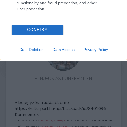
functionality and fraud prevention, and other
user protection.
AZ EMBERSÉG ÜNNEPE
CONFIRM
Data Deletion
Data Access
Privacy Policy
ETNOFON AZ I. ONIFESZT-EN
A bejegyzés trackback címe:
https://kulturpart.hu/api/trackback/id/8401036
Kommentek:
A hozzászólások a
vonatkozó jogszabályok
értelmében felhasználói tartalomnak
minősülnek, értük a
szolgáltatás technikai
üzemeltetője semmilyen felelősséget