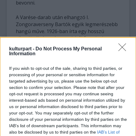
bevonni.
A Varése-darab után elhangzó I.
Zongoraverseny Bartók egyik legmerészebb
hangú műve. 1926-ban írta egy hosszú
alkotói válság után, amelyből Stravinsky
budapesti látogatása lendítette ki.
kulturpart -
Do Not Process My Personal
Information
„Botrányok éve” – így nevezik a
zenetörténészek az 1913-as esztendőt.
If you wish to opt-out of the sale, sharing to third parties, or
Március végén Bécsben verekedés tört ki a
processing of your personal or sensitive information for
Schönberg-kör hangversenyén, nagyjából
targeted advertising by us, please use the below opt-out
ugyanebben az időben rendkívül
section to confirm your selection. Please note that after your
opt-out request is processed you may continue seeing
ellenségesen fogadta a publikum nálunk az
interest-based ads based on personal information utilized by
új magyar zenét bemutató hangversenyeket.
us or personal information disclosed to third parties prior to
A legnagyobb skandalum azonban Párizshoz
your opt-out. You may separately opt-out of the further
kötődik, az Orosz balett társulatának május
disclosure of your personal information by third parties on the
29-i, a korábban több művével is nagy
IAB’s list of downstream participants. This information may
sikereket elért Stravinsky által komponált
also be disclosed by us to third parties on the
IAB’s List of