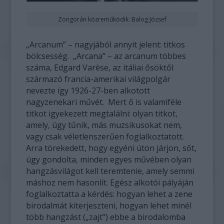
Zongorán közreműködik: Balog József
„Arcanum” – nagyjából annyit jelent: titkos
bölcsesség. „Arcana” – az arcanum többes
száma, Edgard Varèse, az itáliai ősöktől
származó francia-amerikai világpolgár
nevezte így 1926-27-ben alkotott
nagyzenekari művét. Mert ő is valamiféle
titkot igyekezett megtalálni: olyan titkot,
amely, úgy tűnik, más muzsikusokat nem,
vagy csak véletlenszerűen foglalkoztatott.
Arra törekedett, hogy egyéni úton járjon, sőt,
úgy gondolta, minden egyes művében olyan
hangzásvilágot kell teremtenie, amely semmi
máshoz nem hasonlít. Egész alkotói pályáján
foglalkoztatta a kérdés: hogyan lehet a zene
birodalmát kiterjeszteni, hogyan lehet minél
több hangzást („zajt”) ebbe a birodalomba