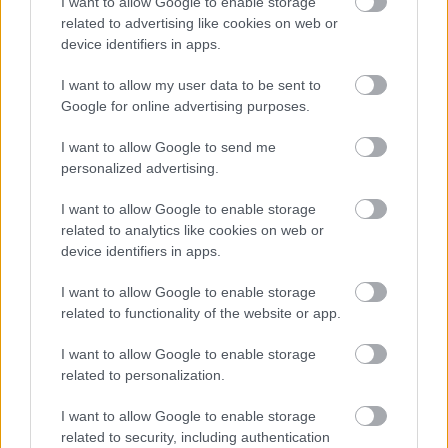
Közreműködik: Balog József
I want to allow Google to enable storage
Vezényel: Rácz Zoltán
related to advertising like cookies on web or
device identifiers in apps.
I want to allow my user data to be sent to
Google for online advertising purposes.
I want to allow Google to send me
personalized advertising.
Koncert
Zene
Kortárs
Bartók Béla
Stravinsky
Concerto
Budapest
Liszt Ferenc Zeneakadémia
Szimfónikus zenekar
I want to allow Google to enable storage
related to analytics like cookies on web or
device identifiers in apps.
I want to allow Google to enable storage
related to functionality of the website or app.
I want to allow Google to enable storage
related to personalization.
ROMANTIKÁN INNEN ÉS TÚL
I want to allow Google to enable storage
related to security, including authentication