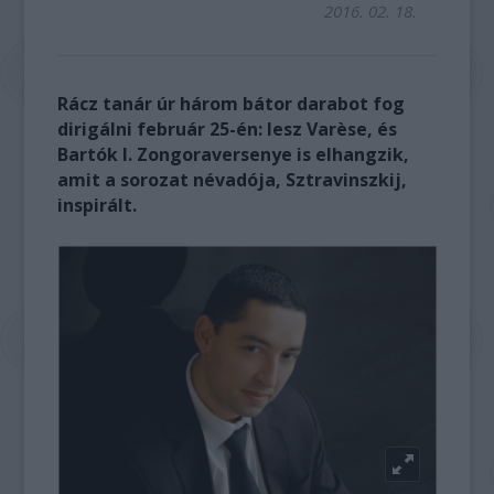
2016. 02. 18.
Rácz tanár úr három bátor darabot fog
dirigálni február 25-én: lesz Varèse, és
Bartók I. Zongoraversenye is elhangzik,
amit a sorozat névadója, Sztravinszkij,
inspirált.