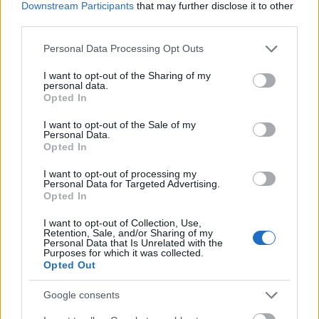
Tavaszi áldozat bemutatójához. Ám ahogy az
Downstream Participants
that may further disclose it to other
már lenni szokott, a botrány csak növelte a
third parties.
darab (és szerzője) hírnevét. A Sacre hamar
Please note that this website/app uses one or more Google
népszerűvé vált. Utóbb Arthur Honegger
Personal Data Processing Opt Outs
services and may gather and store information including but
mondta róla: „a zene atombombája”.
not limited to your visit or usage behaviour. You may click to
I want to opt-out of the Sharing of my
personal data.
grant or deny consent to Google and its third-party tags to
Opted In
use your data for below specified purposes in below Google
Hommage à Stravinsky 2.
consent section.
I want to opt-out of the Sale of my
Personal Data.
Opted In
2016. február 25., csütörtök 19:30
I want to opt-out of processing my
Zeneakadémia
Personal Data for Targeted Advertising.
Opted In
Műsoron:
I want to opt-out of Collection, Use,
Retention, Sale, and/or Sharing of my
Personal Data that Is Unrelated with the
Edgar Varèse: Arcana
Purposes for which it was collected.
Opted Out
Bartók: I. zongoraverseny BB 91
Stravinsky: Tavaszi áldozat
Google consents