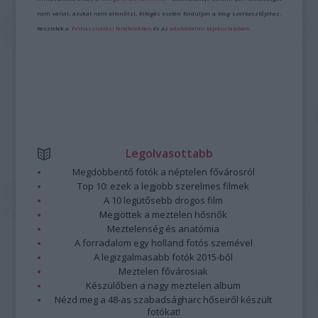
nem vállal, azokat nem ellenőrzi. Kifogás esetén forduljon a blog szerkesztőjéhez.
Részletek a
Felhasználási feltételekben
és az
adatvédelmi tájékoztatóban
.
Legolvasottabb
Megdöbbentő fotók a néptelen fővárosról
Top 10: ezek a legjobb szerelmes filmek
A 10 legütősebb drogos film
Megjöttek a meztelen hősnők
Meztelenség és anatómia
A forradalom egy holland fotós szemével
A legizgalmasabb fotók 2015-ből
Meztelen fővárosiak
Készülőben a nagy meztelen album
Nézd meg a 48-as szabadságharc hőseiről készült
fotókat!