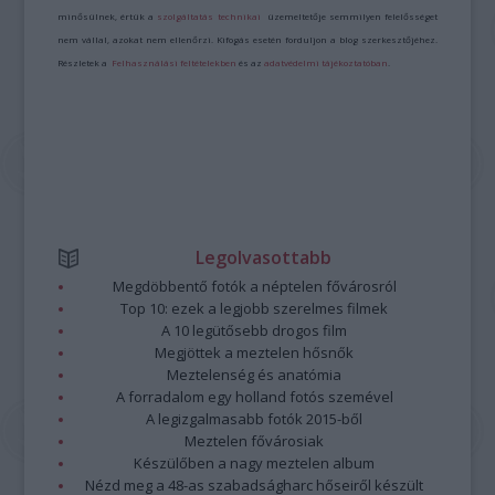
minősülnek, értük a
szolgáltatás technikai
üzemeltetője semmilyen felelősséget
nem vállal, azokat nem ellenőrzi. Kifogás esetén forduljon a blog szerkesztőjéhez.
Részletek a
Felhasználási feltételekben
és az
adatvédelmi tájékoztatóban
.
Legolvasottabb
Megdöbbentő fotók a néptelen fővárosról
Top 10: ezek a legjobb szerelmes filmek
A 10 legütősebb drogos film
Megjöttek a meztelen hősnők
Meztelenség és anatómia
A forradalom egy holland fotós szemével
A legizgalmasabb fotók 2015-ből
Meztelen fővárosiak
Készülőben a nagy meztelen album
Nézd meg a 48-as szabadságharc hőseiről készült