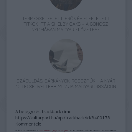
TERMÉSZETFELETTI ERŐK ÉS ELFELEDETT
TITKOK: ITT A SHELBY OAKS – A GONOSZ
NYOMÁBAN MAGYAR ELŐZETESE
SZÁGULDÁS, SÁRKÁNYOK, ROSSZFIÚK – A NYÁR
10 LEGKEDVELTEBB MOZIJA MAGYARORSZÁGON
A bejegyzés trackback címe:
https://kulturpart.hu/api/trackback/id/8400178
Kommentek:
A hozzászólások a
vonatkozó jogszabályok
értelmében felhasználói tartalomnak