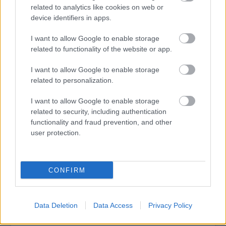
együttműködése kellett ahhoz, hogy ezek ott
related to analytics like cookies on web or
is maradhassanak. Néhány bátor újságíró
device identifiers in apps.
viszont elég volt hozzá, hogy ezeket
I want to allow Google to enable storage
felismerjék és világgá kiáltsák, ez a film pedig
related to functionality of the website or app.
az ő hangos szavaik visszhangja.
I want to allow Google to enable storage
Fekete Tamás
related to personalization.
I want to allow Google to enable storage
related to security, including authentication
functionality and fraud prevention, and other
user protection.
CONFIRM
Data Deletion
Data Access
Privacy Policy