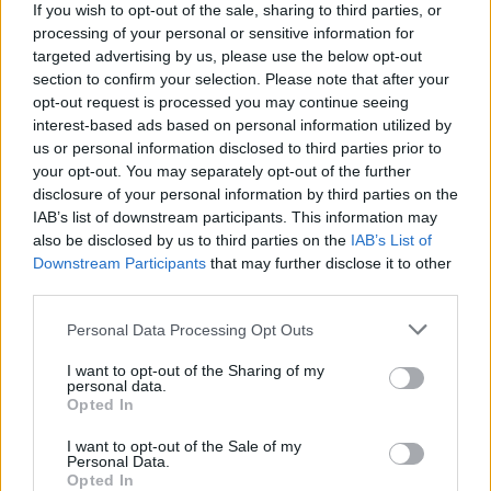
azt javasolja, ideje elmozdulni a selejtes
If you wish to opt-out of the sale, sharing to third parties, or
processing of your personal or sensitive information for
munkaruhákat és a rendőrségi statisztikákat
targeted advertising by us, please use the below opt-out
fókuszba állító, példás alapossággal
section to confirm your selection. Please note that after your
körüljárt, ám fontosságukat és a kiváltott
opt-out request is processed you may continue seeing
érdeklődésüket tekintve mégiscsak háttérbe
interest-based ads based on personal information utilized by
szorítható munkák után. McCarthy pedig épp
us or personal information disclosed to third parties prior to
olyan elszántsággal és kérlelhetetlenséggel
your opt-out. You may separately opt-out of the further
veti magát az ügybe, mint újságíró hősei: épp
disclosure of your personal information by third parties on the
az a szívósság, alaposság és elemzőkészség
IAB’s list of downstream participants. This information may
jellemzi, mint a csapat tagjait, és – hangozzék
also be disclosed by us to third parties on the
IAB’s List of
mégoly szentségtörő módon is – esetenként
Downstream Participants
that may further disclose it to other
third parties.
mindkét esetben épp ez a siker kulcsa.
McCarthy ugyanúgy a részletekből, apró
Please note that this website/app uses one or more Google
Personal Data Processing Opt Outs
információkból és személyes történetekből
services and may gather and store information including but
rakja össze a Nagy Képet, mint a lap
not limited to your visit or usage behaviour. You may click to
I want to opt-out of the Sharing of my
personal data.
munkatársai, a végeredmény pedig – részben
grant or deny consent to Google and its third-party tags to
Opted In
ennek is köszönhetően – pontosan annyira
use your data for below specified purposes in below Google
mellbevágó és megrendítő, mintha a Boston
consent section.
I want to opt-out of the Sale of my
Personal Data.
Globe cikksorozatát olvasnánk.
Opted In