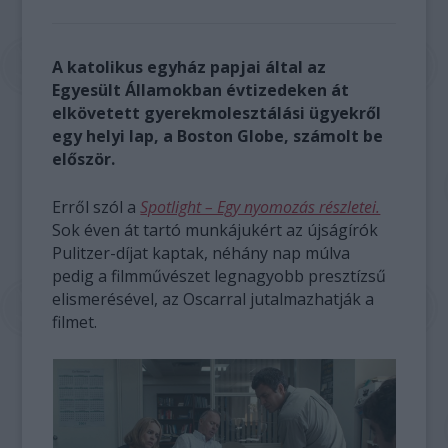
A katolikus egyház papjai által az
Egyesült Államokban évtizedeken át
elkövetett gyerekmolesztálási ügyekről
egy helyi lap, a Boston Globe, számolt be
először.
Erről szól a
Spotlight – Egy nyomozás részletei.
Sok éven át tartó munkájukért az újságírók
Pulitzer-díjat kaptak, néhány nap múlva
pedig a filmművészet legnagyobb presztízsű
elismerésével, az Oscarral jutalmazhatják a
filmet.