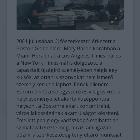
2001 júliusában új főszerkesztő érkezett a
Boston Globe élére: Maty Baron korábban a
Miami Heraldnál, a Los Angeles Times-nál és
a New York Times-nál is dolgozott, a
tapasztalt újságíró személyében mégis egy
külsős, az ottani viszonyokat nem ismerő
személy került a laphoz. Ennek ellenére
Baron célkitűzése egyszerű és világos volt: a
helyi eseményeket akarta középpontba
helyezni, a Bostonra akart koncentrálni,
város lakosságának akart újságot készíteni.
Emellett pedig egy vadászkopó csalhatatlan
szimatával érezte meg, mi az, ami igazán
bűzlik: a szerkesztőség tényfeltáró munkáját