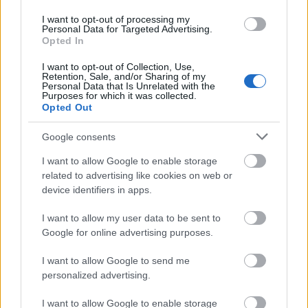
Az újkori amerikai történelem egyik
I want to opt-out of processing my
Personal Data for Targeted Advertising.
legnagyobb botrányát, a Watergate-ügyet
Opted In
1972-ben a Washington Post két újságírója,
Bob Woodward és Carl Bernstein
I want to opt-out of Collection, Use,
Retention, Sale, and/or Sharing of my
robbantotta ki, és ténykedésük vezetett el
Personal Data that Is Unrelated with the
végül Nixon 1974-es lemondásához. A
Purposes for which it was collected.
Opted Out
nyomozásukat bemutató, két évvel később
forgatott film, Az elnök emberei nem csak a
Google consents
valaha készült egyik legtényszerűbb film, de
egyben valóságos himnusz az újságírás
I want to allow Google to enable storage
hőseihez. Majdnem 40 évet kellett várni, hogy
related to advertising like cookies on web or
ehhez méltó remekmű készüljön, a Spotlight
device identifiers in apps.
pedig nem csupán egyenrangú párja, de
I want to allow my user data to be sent to
egyúttal kötelező tananyag is mindenkinek a
Google for online advertising purposes.
nyilvánosság erejéről. Mert itt nem csupán
pár rohadt almáról volt szó: ezek az almák
I want to allow Google to send me
hosszú évekig hevertek a kosárban,
personalized advertising.
megbújva a többi, szép példány között, és
termelők, szállítók és ellenőrök kivételes
I want to allow Google to enable storage