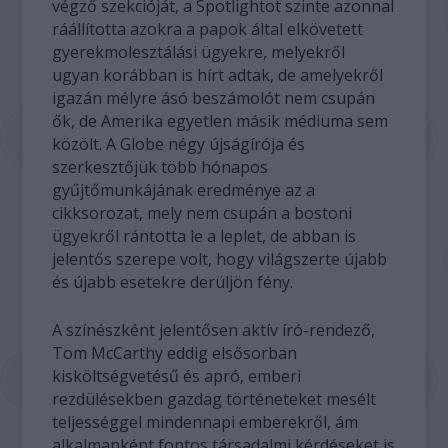
végző szekcióját, a Spotlightot szinte azonnal
ráállította azokra a papok által elkövetett
gyerekmolesztálási ügyekre, melyekről
ugyan korábban is hírt adtak, de amelyekről
igazán mélyre ásó beszámolót nem csupán
ők, de Amerika egyetlen másik médiuma sem
közölt. A Globe négy újságírója és
szerkesztőjük több hónapos
gyűjtőmunkájának eredménye az a
cikksorozat, mely nem csupán a bostoni
ügyekről rántotta le a leplet, de abban is
jelentős szerepe volt, hogy világszerte újabb
és újabb esetekre derüljön fény.
A színészként jelentősen aktív író-rendező,
Tom McCarthy eddig elsősorban
kisköltségvetésű és apró, emberi
rezdülésekben gazdag történeteket mesélt
teljességgel mindennapi emberekről, ám
alkalmanként fontos társadalmi kérdéseket is