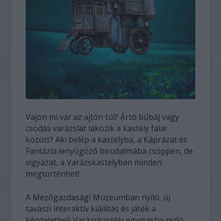
Vajon mi vár az ajtón túl? Ártó bűbáj vagy
csodás varázslat lakozik a kastély falai
között? Aki belép a kastélyba, a Káprázat és
Fantázia lenyűgöző birodalmába csöppen, de
vigyázat, a Varázskastélyban minden
megtörténhet!
A Mezőgazdasági Múzeumban nyíló, új
tavaszi interaktív kiállítás és játék a
képzeletbeli Varázskastély egymásba nyíló