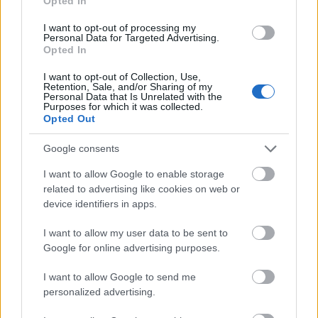
Opted In
álruhás lakóival is találkozhatnak.
I want to opt-out of processing my
Personal Data for Targeted Advertising.
Opted In
I want to opt-out of Collection, Use,
Retention, Sale, and/or Sharing of my
Personal Data that Is Unrelated with the
Purposes for which it was collected.
Opted Out
Google consents
I want to allow Google to enable storage
related to advertising like cookies on web or
device identifiers in apps.
I want to allow my user data to be sent to
Google for online advertising purposes.
I want to allow Google to send me
personalized advertising.
Belépéskor a látogatók játéklapot kapnak,
mellyel szobáról szobára kerülhetnek