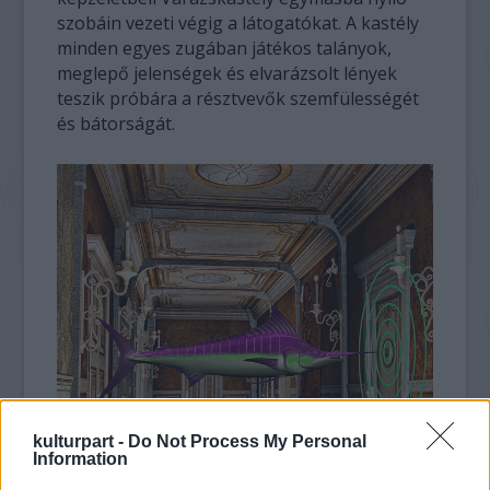
szobáin vezeti végig a látogatókat. A kastély
minden egyes zugában játékos talányok,
meglepő jelenségek és elvarázsolt lények
teszik próbára a résztvevők szemfülességét
és bátorságát.
kulturpart -
Do Not Process My Personal
Information