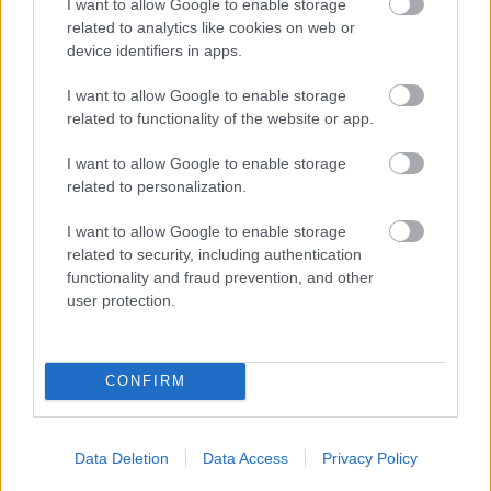
I want to allow Google to enable storage
közelebb a titokhoz. A több mint 1000
related to analytics like cookies on web or
négyzetméteren elterülő, izgalmas interaktív
device identifiers in apps.
kiállítás és játék rengeteg felfedeznivalóval
és ajándékkal várja a kalandvágyó
I want to allow Google to enable storage
látogatókat.
related to functionality of the website or app.
I want to allow Google to enable storage
A kiállítás az f exhibition szervezésében
related to personalization.
valósul meg.
I want to allow Google to enable storage
Helyszín: Vajdahunyadvár, Magyar
related to security, including authentication
Mezőgazdasági Múzeum
functionality and fraud prevention, and other
user protection.
Nyitva tartás: H zárva, K-V 10-17 óráig.
Március 27-én és 28-án, húsvétvasárnap és
húsvéthétfőn, valamint május 1-jén is
CONFIRM
nyitva!!!
Korosztályi ajánlás: 4+
Data Deletion
Data Access
Privacy Policy