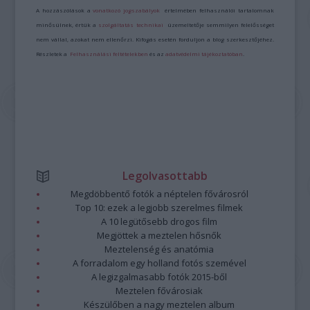
A hozzászólások a
vonatkozó jogszabályok
értelmében felhasználói tartalomnak
minősülnek, értük a
szolgáltatás technikai
üzemeltetője semmilyen felelősséget
nem vállal, azokat nem ellenőrzi. Kifogás esetén forduljon a blog szerkesztőjéhez.
Részletek a
Felhasználási feltételekben
és az
adatvédelmi tájékoztatóban
.
Legolvasottabb
Megdöbbentő fotók a néptelen fővárosról
Top 10: ezek a legjobb szerelmes filmek
A 10 legütősebb drogos film
Megjöttek a meztelen hősnők
Meztelenség és anatómia
A forradalom egy holland fotós szemével
A legizgalmasabb fotók 2015-ből
Meztelen fővárosiak
Készülőben a nagy meztelen album