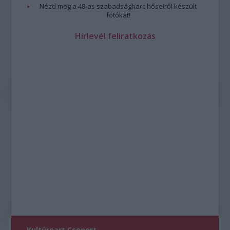
Nézd meg a 48-as szabadságharc hőseiről készült
fotókat!
Hírlevél feliratkozás
Kultúrpart Csoport