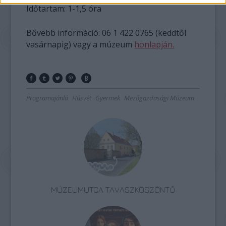
Időtartam: 1-1,5 óra
Bővebb információ: 06 1 422 0765 (keddtől
vasárnapig) vagy a múzeum
honlapján.
Programajánló
Húsvét
Gyermek
Mezőgazdasági Múzeum
MÚZEUMUTCA TAVASZKÖSZÖNTŐ