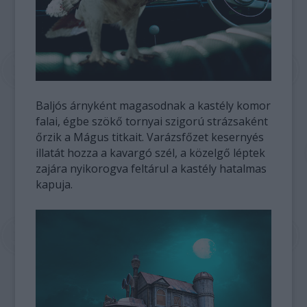
Baljós árnyként magasodnak a kastély komor
falai, égbe szökő tornyai szigorú strázsaként
őrzik a Mágus titkait. Varázsfőzet kesernyés
illatát hozza a kavargó szél, a közelgő léptek
zajára nyikorogva feltárul a kastély hatalmas
kapuja.