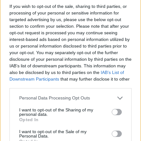
If you wish to opt-out of the sale, sharing to third parties, or
processing of your personal or sensitive information for
targeted advertising by us, please use the below opt-out
A kastély fura ura, a rejtőzködő Mágus
section to confirm your selection. Please note that after your
lépten-nyomon a bolondját járatja a
opt-out request is processed you may continue seeing
interest-based ads based on personal information utilized by
vendégekkel, váratlan trükkökkel zavarja
us or personal information disclosed to third parties prior to
össze az elméjüket és az érzékeiket. Az
your opt-out. You may separately opt-out of the further
illúziók és megtévesztések leleplezéséhez jó
disclosure of your personal information by third parties on the
orra, éles szemre és biztos fülre is szükség
IAB’s list of downstream participants. This information may
lesz. Ha minden szoba titkát sikerül
also be disclosed by us to third parties on the
IAB’s List of
megfejteni, a jutalom sem marad el!
Downstream Participants
that may further disclose it to other
third parties.
A Varázskastélyt járva a látogatók
Please note that this website/app uses one or more Google
kideríthetik, vajon elég ügyesek-e ahhoz,
Personal Data Processing Opt Outs
services and may gather and store information including but
hogy kiszabaduljanak a Tükörszoba
not limited to your visit or usage behaviour. You may click to
I want to opt-out of the Sharing of my
szemkápráztató csapdájából, megfejtsék a
personal data.
grant or deny consent to Google and its third-party tags to
Opted In
Beszélő falak rejtélyét, vagy megtörjék az
use your data for below specified purposes in below Google
Álmok szobájának fortélyos bűbáját. Ha elég
consent section.
I want to opt-out of the Sale of my
szerencsések, a Mágussal és a kastély
Personal Data.