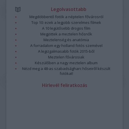
Legolvasottabb
Megdöbbentő fotók a néptelen fővárosról
Top 10: ezek a legjobb szerelmes filmek
A 10 legütősebb drogos film
Megjöttek a meztelen hősnők
Meztelenség és anatómia
A forradalom egy holland fotós szemével
A legizgalmasabb fotók 2015-ből
Meztelen fővárosiak
Készülőben a nagy meztelen album
Nézd meg a 48-as szabadságharc hőseiről készült
fotókat!
Hírlevél feliratkozás