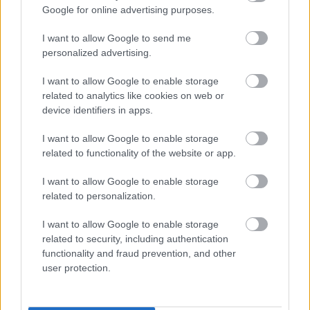
Google for online advertising purposes.
I want to allow Google to send me
personalized advertising.
Norvégia
Pop
Skandinávia
Lemezáru
Aurora Asknesre
I want to allow Google to enable storage
related to analytics like cookies on web or
device identifiers in apps.
I want to allow Google to enable storage
related to functionality of the website or app.
I want to allow Google to enable storage
related to personalization.
JJ MEGNYERTE AZ EUROVÍZIÓS DALFESZTIVÁLT,
MELYBEN A BUDAPEST SCORING ORCHESTRA IS
I want to allow Google to enable storage
KÖZREMŰKÖDÖTT
related to security, including authentication
functionality and fraud prevention, and other
user protection.