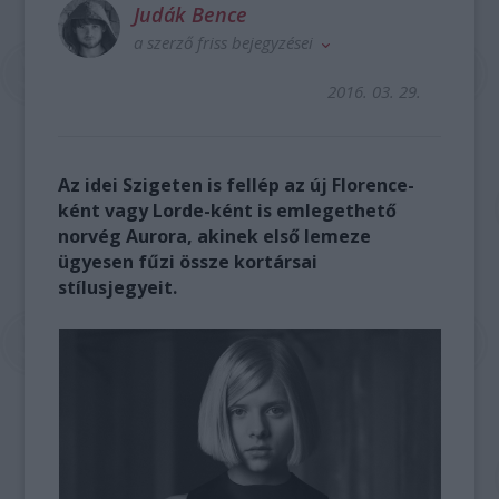
Judák Bence
a szerző friss bejegyzései
2016. 03. 29.
Az idei Szigeten is fellép az új Florence-
ként vagy Lorde-ként is emlegethető
norvég Aurora, akinek első lemeze
ügyesen fűzi össze kortársai
stílusjegyeit.