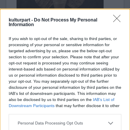
kulturpart -
Do Not Process My Personal
Information
If you wish to opt-out of the sale, sharing to third parties, or
processing of your personal or sensitive information for
művészeten belül vagyunk; érezni, hogy a
targeted advertising by us, please use the below opt-out
section to confirm your selection. Please note that after your
hölgy saját vízióit kelti életre, még ha valaki
opt-out request is processed you may continue seeing
viszi is a kezét kivitelezés közben. Florene +
interest-based ads based on personal information utilized by
The Machine, Susanne Sundfor, Fever Ray és
us or personal information disclosed to third parties prior to
még sok karakán énekesnő idéződik meg a
your opt-out. You may separately opt-out of the further
korongon, de a legközelebb talán akkor
disclosure of your personal information by third parties on the
járunk, ha azt mondjuk, Aurora az északi
IAB’s list of downstream participants. This information may
Lorde: egy tehetséges és talpraesett fiatal,
also be disclosed by us to third parties on the
IAB’s List of
aki még érezhető imágósága mellett is
Downstream Participants
that may further disclose it to other
kifejlett hangvétellel bír. A dalok mindvégig
third parties.
szabályosak és csábítóak, a stílus pedig végig
Please note that this website/app uses one or more Google
Personal Data Processing Opt Outs
szorosan illeszkedik a sejtelmes, hűvös, de
services and may gather and store information including but