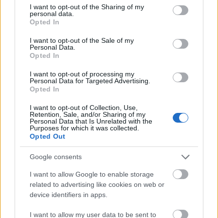
mégis emberközeli tengelyekre. Néha talán
not limited to your visit or usage behaviour. You may click to
I want to opt-out of the Sharing of my
úgy érezhetjük, hogy a fentebb említett ősök
personal data.
grant or deny consent to Google and its third-party tags to
Opted In
ügyes összefésülésénél nem merészkedik
use your data for below specified purposes in below Google
tovább az ifjú, hiszen nagy
consent section.
I want to opt-out of the Sale of my
expetimentalizmus és egy igazán
Personal Data.
Opted In
elkülöníthető esszencia még csak óvatosan
bújik elő, de a végeredmény még így is
I want to opt-out of processing my
ezerszer frissítőbb, mint amit egy
Personal Data for Targeted Advertising.
Opted In
szárnypróbálgató fiataltól vagy a
kiszámítható mainstream mezőnytől
I want to opt-out of Collection, Use,
várhatunk. Úgyhogy mi megelőlegezünk neki
Retention, Sale, and/or Sharing of my
Personal Data that Is Unrelated with the
egy jóval átütőbb második nekifutást.
Purposes for which it was collected.
Opted Out
79%
Google consents
I want to allow Google to enable storage
related to advertising like cookies on web or
device identifiers in apps.
I want to allow my user data to be sent to