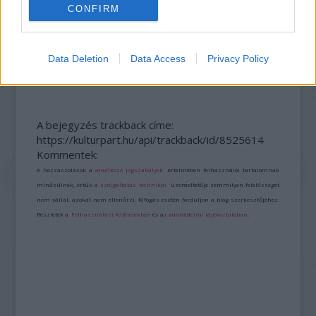
CONFIRM
KONCERTTEL, KIÁLLÍTÁSSAL ÉS FILMVETÍTÉSSEL
TISZTELEGTEK CZIFFRA GYÖRGY ELŐTT
Data Deletion
Data Access
Privacy Policy
OSLÓBAN
A bejegyzés trackback címe:
https://kulturpart.hu/api/trackback/id/8525614
Kommentek:
A hozzászólások a
vonatkozó jogszabályok
értelmében felhasználói tartalomnak
minősülnek, értük a
szolgáltatás technikai
üzemeltetője semmilyen felelősséget
nem vállal, azokat nem ellenőrzi. Kifogás esetén forduljon a blog szerkesztőjéhez.
Részletek a
Felhasználási feltételekben
és az
adatvédelmi tájékoztatóban
.