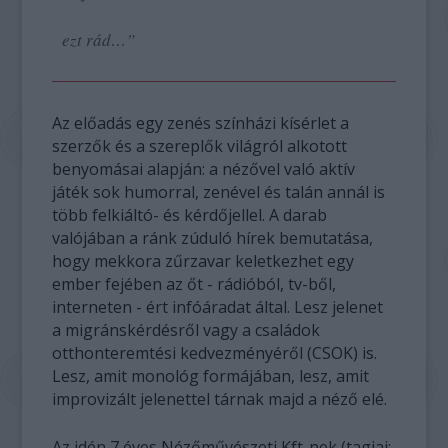
ezt rád…”
Az előadás egy zenés színházi kísérlet a
szerzők és a szereplők világról alkotott
benyomásai alapján: a nézővel való aktív
játék sok humorral, zenével és talán annál is
több felkiáltó- és kérdőjellel. A darab
valójában a ránk zúduló hírek bemutatása,
hogy mekkora zűrzavar keletkezhet egy
ember fejében az őt - rádióból, tv-ből,
interneten - ért infóáradat által. Lesz jelenet
a migránskérdésről vagy a családok
otthonteremtési kedvezményéről (CSOK) is.
Lesz, amit monológ formájában, lesz, amit
improvizált jelenettel tárnak majd a néző elé.
Az idén 7 éves Nézőművészeti Kft-nek (tagjai: