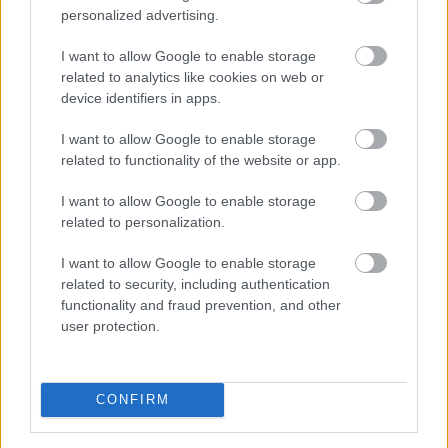
Zene: Monori András és a társulat
personalized advertising.
Dramaturg: Gyulay Eszter
I want to allow Google to enable storage
related to analytics like cookies on web or
Jelmez: Kiss Julcsi
device identifiers in apps.
I want to allow Google to enable storage
Tér: Scherer Péter
related to functionality of the website or app.
Mozgás: Bodor Johanna
I want to allow Google to enable storage
related to personalization.
Fény: Mervel Miklós
I want to allow Google to enable storage
related to security, including authentication
Hang: Molnár Péter
functionality and fraud prevention, and other
user protection.
Asszisztens: Hodászi Ádám
Rendező: Scherer Péter
CONFIRM
Külön köszönet Csányi Vilmosnak és