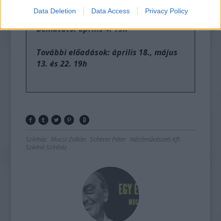
Marton Róbertnek.
Data Deletion
Data Access
Privacy Policy
Bemutató: április 4. 19h
További előadások: április 18., május
13. és 22. 19h
Színház
Mucsi Zoltán
Scherer Péter
Nézőművészeti Kft.
Szkéné Színház