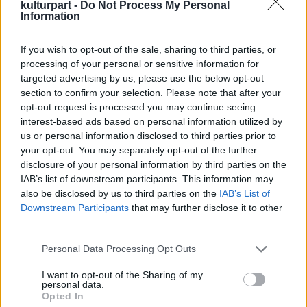
kulturpart -
Do Not Process My Personal
Information
A Szkénében, a Szkénével koprodukcióban ez
If you wish to opt-out of the sale, sharing to third parties, or
az 5. bemutatójuk (A gondnok, Bivaly-szuflé,
processing of your personal or sensitive information for
targeted advertising by us, please use the below opt-out
A zsidó, Don Quijote). A társulat tagjait
section to confirm your selection. Please note that after your
ezúttal Parti Nóra és Molnár Gusztáv
opt-out request is processed you may continue seeing
egészítik ki. Scherer Péter alapító tagja a Kft-
interest-based ads based on personal information utilized by
nek, de mindeddig „csak” osztálytermi
us or personal information disclosed to third parties prior to
előadásokat rendezett nekik. Ez az első
your opt-out. You may separately opt-out of the further
felnőtteknek szóló előadása, amely közéleti
disclosure of your personal information by third parties on the
és szociális problémákat boncolgat, a
IAB’s list of downstream participants. This information may
médiából ránkzúdúló információáradatból
also be disclosed by us to third parties on the
IAB’s List of
válogat.
Downstream Participants
that may further disclose it to other
third parties.
Please note that this website/app uses one or more Google
Personal Data Processing Opt Outs
services and may gather and store information including but
not limited to your visit or usage behaviour. You may click to
I want to opt-out of the Sharing of my
personal data.
grant or deny consent to Google and its third-party tags to
Opted In
use your data for below specified purposes in below Google