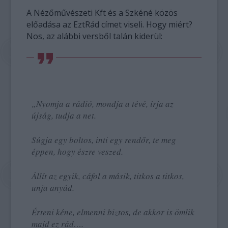
A Nézőművészeti Kft és a Szkéné közös
előadása az EztRád címet viseli. Hogy miért?
Nos, az alábbi versből talán kiderül:
„Nyomja a rádió, mondja a tévé, írja az
újság, tudja a net.
Súgja egy boltos, inti egy rendőr, te meg
éppen, hogy észre veszed.
Állít az egyik, cáfol a másik, titkos a titkos,
unja anyád.
Érteni kéne, elmenni biztos, de akkor is ömlik
majd ez rád….