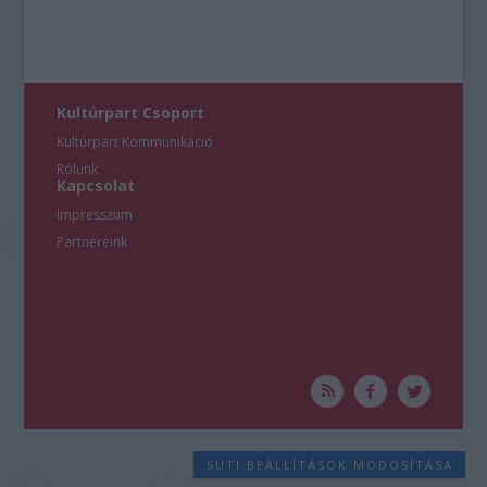
Kultúrpart Csoport
Kultúrpart Kommunikáció
Rólunk
Kapcsolat
Impresszum
Partnereink
SÜTI BEÁLLÍTÁSOK MÓDOSÍTÁSA