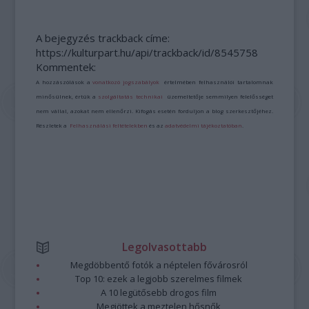
A bejegyzés trackback címe:
https://kulturpart.hu/api/trackback/id/8545758
Kommentek:
A hozzászólások a
vonatkozó jogszabályok
értelmében felhasználói tartalomnak
minősülnek, értük a
szolgáltatás technikai
üzemeltetője semmilyen felelősséget
nem vállal, azokat nem ellenőrzi. Kifogás esetén forduljon a blog szerkesztőjéhez.
Részletek a
Felhasználási feltételekben
és az
adatvédelmi tájékoztatóban
.
Legolvasottabb
Megdöbbentő fotók a néptelen fővárosról
Top 10: ezek a legjobb szerelmes filmek
A 10 legütősebb drogos film
Megjöttek a meztelen hősnők