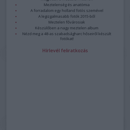
Meztelenség és anatómia
A forradalom egy holland fotós szemével
A legizgalmasabb fotók 2015-ből
Meztelen fővárosiak
Készülőben a nagy meztelen album
Nézd meg a 48-as szabadságharc hőseiről készült
fotókat!
Hírlevél feliratkozás