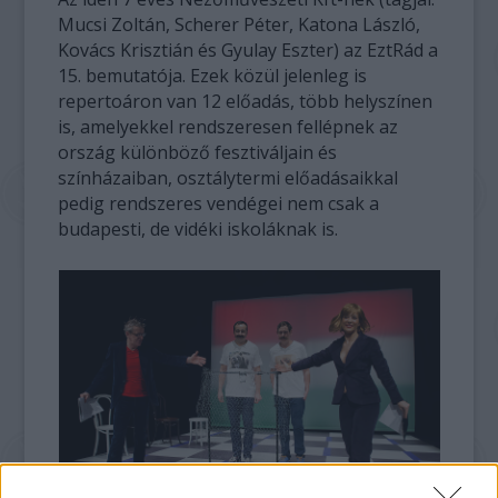
Mucsi Zoltán, Scherer Péter, Katona László,
Kovács Krisztián és Gyulay Eszter) az EztRád a
15. bemutatója. Ezek közül jelenleg is
repertoáron van 12 előadás, több helyszínen
is, amelyekkel rendszeresen fellépnek az
ország különböző fesztiváljain és
színházaiban, osztálytermi előadásaikkal
pedig rendszeres vendégei nem csak a
budapesti, de vidéki iskoláknak is.