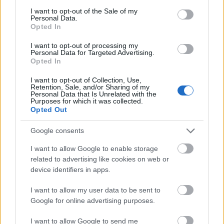
consent section.
I want to opt-out of the Sale of my
Personal Data.
Opted In
I want to opt-out of processing my
Personal Data for Targeted Advertising.
Opted In
I want to opt-out of Collection, Use,
Retention, Sale, and/or Sharing of my
Ezt Rád!
Personal Data that Is Unrelated with the
Purposes for which it was collected.
Opted Out
Írták: Dragomán György, Háy János,
Tasnádi István és Vinnai András
Google consents
I want to allow Google to enable storage
Játsszák: Parti Nóra, Katona László, Kovács
related to advertising like cookies on web or
Krisztián, Molnár Gusztáv, Mucsi Zoltán,
device identifiers in apps.
Scherer Péter
I want to allow my user data to be sent to
Dalszöveg: Molnár Gusztáv
Google for online advertising purposes.
I want to allow Google to send me