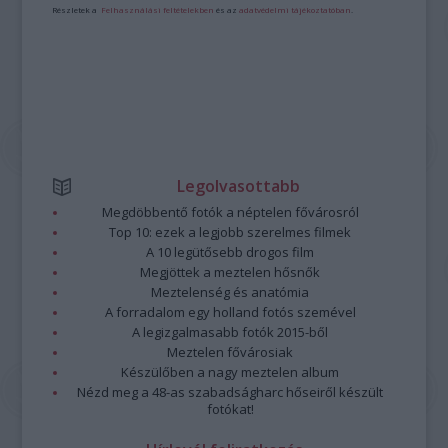
Részletek a
Felhasználási feltételekben
és az
adatvédelmi tájékoztatóban
.
Legolvasottabb
Megdöbbentő fotók a néptelen fővárosról
Top 10: ezek a legjobb szerelmes filmek
A 10 legütősebb drogos film
Megjöttek a meztelen hősnők
Meztelenség és anatómia
A forradalom egy holland fotós szemével
A legizgalmasabb fotók 2015-ből
Meztelen fővárosiak
Készülőben a nagy meztelen album
Nézd meg a 48-as szabadságharc hőseiről készült
fotókat!