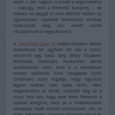
vezér, s bár nagyon is trendi a végeredmény
– csakúgy, mint a felvezető kampány –, de
makacs és eléggé el nem ítélhető módon az
úgynevezett régimódi filmkészítői értékek
határozzák meg azt, amitől szinte
rácuppanunk a nagyvászonra.
A
Cloverfield Lane 10
tulajdonképpen kettős
(le)kötéssel bír: egyfelől ott van a sztori,
miszerint egy fiatal lány (Mary Elizabeth
Winstead) titokzatos bunkerben ébred
autóbalesete után, ahol is a mentálisan
erősen labilisnak tűnő házigazda (John
Goodman) azzal fogadja, hogy egyrészt
legyen kedves neki hálás lenni, mert
megmentette az életét, másfelől meg az a
rossz híre van, hogy nem lehet felmenni a
szabad levegőre, mert az a földönkívüliek
támadása miatt erősen szennyezett, sőt mi
több, mérgezett. Úgyhogy Howard vágyai és