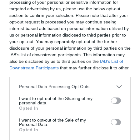
processing of your personal or sensitive information for
magának egy élő lencsibabát, vagy pedig
targeted advertising by us, please use the below opt-out
igazat beszél – de akkor még mindig ott van a
section to confirm your selection. Please note that after your
lehetőség, hogy attól még Howard lehet
opt-out request is processed you may continue seeing
életveszélyes elmebeteg. Hiszen a világvégét
interest-based ads based on personal information utilized by
us or personal information disclosed to third parties prior to
simán túlélhetik a sorozatgyilkosok,
your opt-out. You may separately opt-out of the further
nemdebár? Michelle-re nézve az egyik verzió
disclosure of your personal information by third parties on the
aggasztóbb, mint a másik, számunkra viszont
IAB’s list of downstream participants. This information may
pont így jó ez az egész, mert ugye van itt
also be disclosed by us to third parties on the
IAB’s List of
nekünk egy film, amiben percenként történik
Downstream Participants
that may further disclose it to other
valami, amin lehet izgulni, s közben meg azon
third parties.
is lehet izgulni, hogy milyen filmen is izgulunk
Please note that this website/app uses one or more Google
tulajdonképpen. S lényegi kérdés ám az is,
Personal Data Processing Opt Outs
services and may gather and store information including but
hogy egymással játszanak a szereplők vagy
not limited to your visit or usage behaviour. You may click to
I want to opt-out of the Sharing of my
inkább velünk?
personal data.
grant or deny consent to Google and its third-party tags to
Opted In
use your data for below specified purposes in below Google
A legjobb hír meg az, hogy nem leszünk
consent section.
I want to opt-out of the Sale of my
becsapva, mármint blöffszerűen biztosan
Personal Data.
nem: megkapjuk a válaszainkat, s ezek olyan
Opted In
ügyes, frappáns mozgóképbe vannak