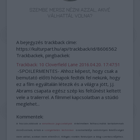
SZEMBE MERSZ NÉZNI AZZAL, AKIVÉ
VÁLHATTÁL VOLNA?
A bejegyzés trackback címe:
https://kulturpart.hu/api/trackback/id/8606562
Trackbackek, pingbackek:
Trackback: 10 Cloverfield Lane
2016.04.20. 17:47:51
-SPOILERMENTES- Ahhoz képest, hogy csak a
bemutató előtti hónapok fedték fel nekünk, hogy
ez a film egyáltalán létezik és a világra jött, J.J.
Abrams csapata egész szép kis feltűnést keltett
vele a trailerrel. A filmmel kapcsolatban a stúdió
meglehet...
Kommentek:
A hozzászólások a
vonatkozó jogszabályok
értelmében felhasználói tartalomnak
minősülnek, értük a
szolgáltatás technikai
üzemeltetője semmilyen felelősséget
nem vállal, azokat nem ellenőrzi. Kifogás esetén forduljon a blog szerkesztőjéhez.