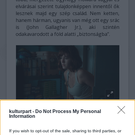
elvárásai szerint tulajdonképpen innentől ők
lesznek majd egy szép család. Nem ketten,
hanem hárman, ugyanis van még ott egy srác
is (John Gallagher Jr.), aki szintén
odakavarodott a föld alatti „biztonságba”.
kulturpart -
Do Not Process My Personal
Na most ugye az a nagy kérdés, hogy
Information
Goodman figurája vajon hazudik-e, vagy csak
azért találta ki ezt az egész tudományos-
If you wish to opt-out of the sale, sharing to third parties, or
fantasztikus apokalipszist, hogy szerezzen