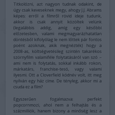
Titkolózni, azt nagyon tudnak odakint, de
úgy csak keveseknek megy, ahogy J.J. Abrams
képes: erről a filmről rövid ideje tudunk,
akkor is csak annyit közöltek velünk
(legalábbis addig, amíg egy későbbi
előzetesben, valami megmagyarázhatatlan
döntésből kifolyólag le nem lőttek pár fontos
poént azoknak, akik megnézték) hogy a
2008-as, költségvetésileg szintén takarékos
szörnyfilm valamiféle folytatásáról van szó –
ami nem is folytatás, sokkal inkább rokon,
márkatárs, franchise-tesó, vagy valami
ilyesmi. Ott a Cloverfield kódnév volt, itt meg
nyilván egy ház címe. De tényleg, akkor mi a
csuda ez a film?
Egyszerűen fogalmazva: perfekt
popcornmozi, ahol nem a felhajtás és a
százmilliók, hanem bizony a minőség lesz a