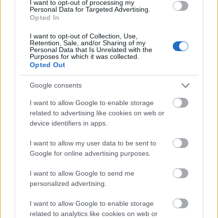
I want to opt-out of processing my
becsomagolva, amely szakmailag tökéletesen
Personal Data for Targeted Advertising.
profi és maradéktalanul élvezetes. Elvégre
Opted In
Goodman alakítása zseniális, a fiataloké
I want to opt-out of Collection, Use,
nemkülönben kiváló, a feszültség
Retention, Sale, and/or Sharing of my
Personal Data that Is Unrelated with the
csodálatosan adagolt, minden jelenetben
Purposes for which it was collected.
annyi és az van, amennyi és ami kell, s
Opted Out
mindeközben tényleg nem vagyunk hülyének
nézve – szinte hihetetlen, de a
Cloverfield Lane
Google consents
10
egyenesen elvárja tőlünk, hogy igényesek
I want to allow Google to enable storage
legyünk, s az olcsó mutatványok helyett
related to advertising like cookies on web or
csakis a legmívesebbekkel érjük majd be. Ami
device identifiers in apps.
nem is csak örömteli, hanem valahol
katartikus fejlemény is, pláne 2016-ban,
I want to allow my user data to be sent to
amikor eredeti ötletek tényleg csak elvétve
Google for online advertising purposes.
landolnak a multiplexekben.
I want to allow Google to send me
personalized advertising.
Úgyhogy szerintem becsüljük meg
magunkat, meg ezt a filmet is, de nagyon.
I want to allow Google to enable storage
related to analytics like cookies on web or