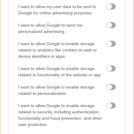
I want to allow my user data to be sent to
Google for online advertising purposes.
I want to allow Google to send me
personalized advertising.
I want to allow Google to enable storage
related to analytics like cookies on web or
ÉDESKESERŰ TURNÉ: ERDÉLYI KÖRÚTRA INDUL A
device identifiers in apps.
MAGYAR ÁLLAMI NÉPI EGYÜTTES
I want to allow Google to enable storage
related to functionality of the website or app.
I want to allow Google to enable storage
related to personalization.
I want to allow Google to enable storage
A HAGYOMÁNY ÉS A KORTÁRS DIVAT
related to security, including authentication
TALÁLKOZÁSA – „KIS FEKETE” DIVATBEMUTATÓ
functionality and fraud prevention, and other
A HAGYOMÁNYOK HÁZÁBAN
user protection.