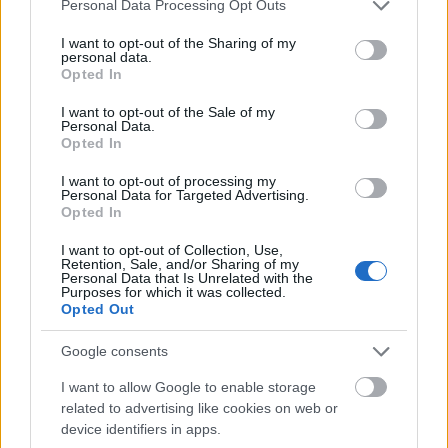
Please note that this website/app uses one or more Google
Personal Data Processing Opt Outs
című műsorukat láthatják, pünkösd hétfőn
services and may gather and store information including but
Marosvásárhelyen, majd másnap
not limited to your visit or usage behaviour. You may click to
I want to opt-out of the Sharing of my
personal data.
Kolozsváron
Kalotaszeg és Bonchida
című
grant or deny consent to Google and its third-party tags to
Opted In
műsorukat tekinthetik meg.
use your data for below specified purposes in below Google
consent section.
I want to opt-out of the Sale of my
Personal Data.
Zsuráfszky Zoltán, az együttes művészeti
Opted In
vezetője elmondta, hogy kiemelten fontos az
értékeket azon a helyszínen bemutatni,
I want to opt-out of processing my
Personal Data for Targeted Advertising.
ahova annak idején ő is járt gyűjtéseket
Opted In
végezni, s ahol a népi kultúra még mindig
szerves része a mindennapoknak.
I want to opt-out of Collection, Use,
Retention, Sale, and/or Sharing of my
Personal Data that Is Unrelated with the
Purposes for which it was collected.
A turné az NKA Színház- és Táncművészet
Opted Out
Kollégiuma támogatásával valósul meg.
Google consents
I want to allow Google to enable storage
related to advertising like cookies on web or
Erdély
Tánc
Folk
Honvéd Táncszínház
Zsuráfszky Zoltán
device identifiers in apps.
Magyar Nemzeti Táncegyüttes