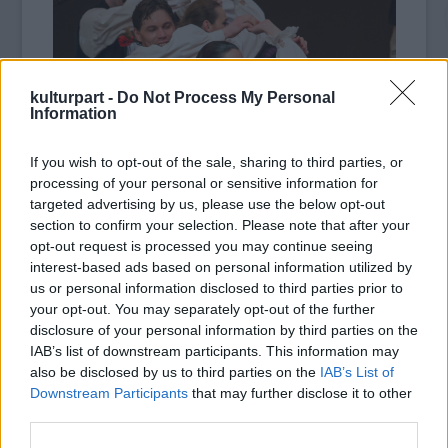
kulturpart -
Do Not Process My Personal
Information
If you wish to opt-out of the sale, sharing to third parties, or
processing of your personal or sensitive information for
targeted advertising by us, please use the below opt-out
section to confirm your selection. Please note that after your
opt-out request is processed you may continue seeing
interest-based ads based on personal information utilized by
A Magyar Nemzeti Táncegyüttes, a Honvéd
us or personal information disclosed to third parties prior to
Együttes tánckara, váltva énekes kollégáikat
your opt-out. You may separately opt-out of the further
május 15-től indulnak erdélyi
Élő Martin
disclosure of your personal information by third parties on the
Archívum
turnéjukra. A programsorozat
IAB’s list of downstream participants. This information may
érdekessége, hogy az eredeti adatközlőktől
also be disclosed by us to third parties on the
IAB’s List of
tanult és rögzített táncanyagot az eredeti
Downstream Participants
that may further disclose it to other
third parties.
helyszíneken mutatja be a tánckar és a
zenekar. Május 15-én Borospatakán,
Gyimes