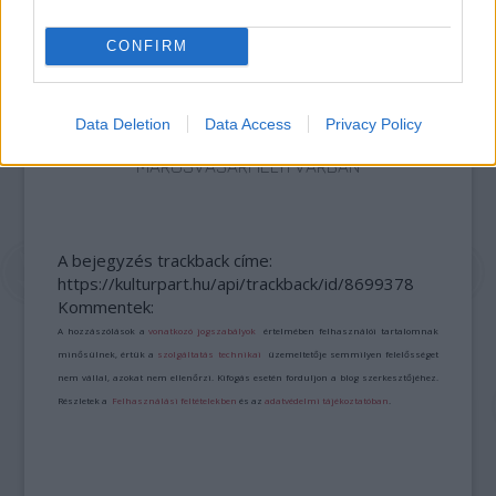
CONFIRM
Data Deletion
Data Access
Privacy Policy
KÉZMŰVES MESTERSÉGEK TALÁLKOZÓJA A
MAROSVÁSÁRHELYI VÁRBAN
A bejegyzés trackback címe:
https://kulturpart.hu/api/trackback/id/8699378
Kommentek:
A hozzászólások a
vonatkozó jogszabályok
értelmében felhasználói tartalomnak
minősülnek, értük a
szolgáltatás technikai
üzemeltetője semmilyen felelősséget
nem vállal, azokat nem ellenőrzi. Kifogás esetén forduljon a blog szerkesztőjéhez.
Részletek a
Felhasználási feltételekben
és az
adatvédelmi tájékoztatóban
.