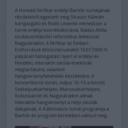
A Honvéd Férfikar erdélyi Bartók-turnéjának
részleteiről egyezett meg Strausz Kálmán
karigazgató és Bodó Levente menedzser a
turné erdélyi koordinátorával, Balázs Attila
tordaszentlászlói református lelkésszel
Nagyváradon. A férfikar az Emberi
Erőforrások Minisztériumától 10.017.000 Ft
pályázati támogatást nyert el erdélyi és
felvidéki, interaktív iskolai énekórák
megtartására, valamint
hangversenyfelvételek készítésére. A
koncertkörút során, május 10-13-a között
Székelyudvarhelyen, Marosvásárhelyen,
Kolozsvárott és Nagyváradon adnak
interaktív hangversenyt a helyi iskolák
diákjainak. A 4 állomásos turné programja a
Bartók-év program keretében valósul meg.