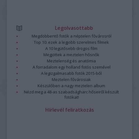
Legolvasottabb
Megdöbbentő fotók a néptelen fővárosról
Top 10: ezek a legjobb szerelmes filmek
A 10 legütősebb drogos film
Megjöttek a meztelen hősnők
Meztelenség és anatómia
A forradalom egy holland fotós szemével
A legizgalmasabb fotók 2015-ből
Meztelen fővárosiak
Készülőben a nagy meztelen album
Nézd meg a 48-as szabadságharc hőseiről készült
fotókat!
Hírlevél feliratkozás