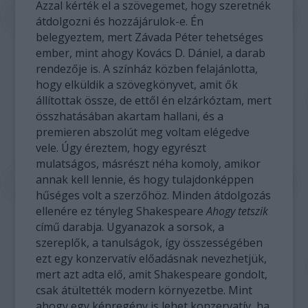
Azzal kérték el a szövegemet, hogy szeretnék
átdolgozni és hozzájárulok-e. Én
belegyeztem, mert Závada Péter tehetséges
ember, mint ahogy Kovács D. Dániel, a darab
rendezője is. A színház közben felajánlotta,
hogy elküldik a szövegkönyvet, amit ők
állítottak össze, de ettől én elzárkóztam, mert
összhatásában akartam hallani, és a
premieren abszolút meg voltam elégedve
vele. Úgy éreztem, hogy egyrészt
mulatságos, másrészt néha komoly, amikor
annak kell lennie, és hogy tulajdonképpen
hűséges volt a szerzőhöz. Minden átdolgozás
ellenére ez tényleg Shakespeare
Ahogy tetszik
című darabja. Ugyanazok a sorsok, a
szereplők, a tanulságok, így összességében
ezt egy konzervatív előadásnak nevezhetjük,
mert azt adta elő, amit Shakespeare gondolt,
csak átültették modern környezetbe. Mint
ahogy egy képregény is lehet konzervatív, ha