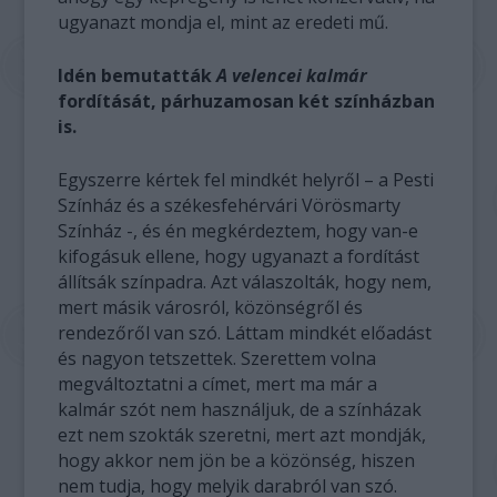
ugyanazt mondja el, mint az eredeti mű.
Idén bemutatták
A velencei kalmár
fordítását, párhuzamosan két színházban
is.
Egyszerre kértek fel mindkét helyről – a Pesti
Színház és a székesfehérvári Vörösmarty
Színház -, és én megkérdeztem, hogy van-e
kifogásuk ellene, hogy ugyanazt a fordítást
állítsák színpadra. Azt válaszolták, hogy nem,
mert másik városról, közönségről és
rendezőről van szó. Láttam mindkét előadást
és nagyon tetszettek. Szerettem volna
megváltoztatni a címet, mert ma már a
kalmár szót nem használjuk, de a színházak
ezt nem szokták szeretni, mert azt mondják,
hogy akkor nem jön be a közönség, hiszen
nem tudja, hogy melyik darabról van szó.