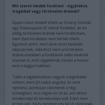
Mit szeret inkább fordítani - vígjátékot,
tragédiát vagy történelmi drámát?
Éppen most rendelt tőlem az Örkény Színház
egy Shakespeare
IV. Henrik
fordítást, de én
eddig történelmi drámát nem fordítottam,
mert ilyet korábban nem kértek tőlem.
Egyrészt azért, mert azok most kevésbé
népszerűek, másrészt mert a történelmi
dráma esetében a fordítások talán kevésbé
kopnak el, mint vígjátéknál, hiszen a humor
avul a leggyorsabban.
Talán a vígjátékokban vagyok a leginkább
otthon, mert jól tudok angolul, és mint
nyelvész, pontosan ráismerek a régi
szövegben, mi a régies és mi az, ami akkor
mindennapi és természetes volt. Ezért nem
érzem úgy, hogy mindent egy kicsit régiesnek