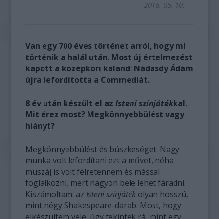
2016. 05. 10.
Van egy 700 éves történet arról, hogy mi
történik a halál után. Most új értelmezést
kapott a középkori kaland: Nádasdy Ádám
újra lefordította a Commediát.
8 év után készült el az
Isteni színjáték
kal.
Mit érez most? Megkönnyebbülést vagy
hiányt?
Megkönnyebbülést és büszkeséget. Nagy
munka volt lefordítani ezt a művet, néha
muszáj is volt félretennem és mással
foglalkozni, mert nagyon bele lehet fáradni.
Kiszámoltam: az
Isteni színjáték
olyan hosszú,
mint négy Shakespeare-darab. Most, hogy
elkészültem vele, úgy tekintek rá, mint egy