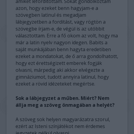
amiket lefordítottam. Sokat gondolkoztam
azon, hogy ezeket benn hagyjam-e a
szövegben latinul és megadjam
lábjegyzetben a fordítást, vagy rögtön a
szövegbe írjam-e, de végül is az utóbbit
választottam. Erre a fő okom az volt, hogy ma
már a latin nyelv nagyon idegen. Babits a
saját munkájában benn hagyta eredetiben
ezeket a mondatokat, de ő arra gondolhatott,
hogy ezt érettségizett emberek fogják
olvasni, márpedig aki akkor elvégezte a
gimnáziumot, tudott annyira latinul, hogy
ezeket a rövid idézeteket megértse.
Sok a lábjegyzet a műben. Miért? Nem
állja meg a szöveg önmagában a helyét?
A szöveg sok helyen magyarázatra szorul,
ezért az Isteni színjátékot nem érdemes
jegyzetek nélkül olvasni.