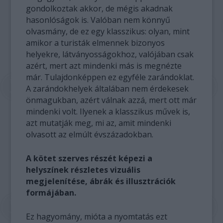
gondolkoztak akkor, de mégis akadnak
hasonlóságok is. Valóban nem könnyű
olvasmány, de ez egy klasszikus: olyan, mint
amikor a turisták elmennek bizonyos
helyekre, látványosságokhoz, valójában csak
azért, mert azt mindenki más is megnézte
már. Tulajdonképpen ez egyféle zarándoklat.
A zarándokhelyek általában nem érdekesek
önmagukban, azért válnak azzá, mert ott már
mindenki volt. Ilyenek a klasszikus művek is,
azt mutatják meg, mi az, amit mindenki
olvasott az elmúlt évszázadokban.
A kötet szerves részét képezi a
helyszínek részletes vizuális
megjelenítése, ábrák és illusztrációk
formájában.
Ez hagyomány, mióta a nyomtatás ezt