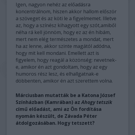
Igen, nagyon nehéz az előadásra
koncentrálnom, hiszen akkor hallom először
a szöveget és az köti le a figyelmemet. Illetve
az, hogy a színész kihagyott egy szót,amiből
néha rá kell jönnöm, hogy ez az én hibám,
mert nem elég természetes a mondat, mert
ha az lenne, akkor szinte magától adódna,
hogy mit kell mondani. Emellett azt is
figyelem, hogy reagál a közönség: nevetnek-
e, amikor én azt gondoltam, hogy az egy
humoros rész lesz, és elhallgatnak-e
döbbenten, amikor én azt szerettem volna.
Márciusban mutatták be a Katona József
Színházban (Kamrában) az
Ahogy tetszik
című előadást, ami az Ön fordítása
nyomán készült, de Závada Péter
átdolgozásában. Hogy tetszett?