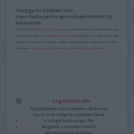
A bejegyzés trackback címe:
https://kulturpart.hu/api/trackback/id/8699726
Kommentek:
A hozzászólások a
vonatkozó jogszabályok
értelmében felhasználói tartalomnak
minősülnek, értük a
szolgáltatás technikai
üzemeltetője semmilyen felelősséget
nem vállal, azokat nem ellenőrzi. Kifogás esetén forduljon a blog szerkesztőjéhez.
Részletek a
Felhasználási feltételekben
és az
adatvédelmi tájékoztatóban
.
Legolvasottabb
Megdöbbentő fotók a néptelen fővárosról
Top 10: ezek a legjobb szerelmes filmek
A 10 legütősebb drogos film
Megjöttek a meztelen hősnők
Meztelenség és anatómia