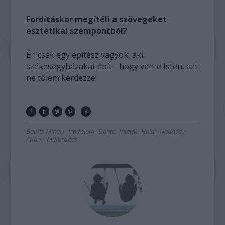
Fordításkor megítéli a szövegeket
esztétikai szempontból?
Én csak egy építész vagyok, aki
székesegyházakat épít - hogy van-e Isten, azt
ne tőlem kérdezze!
Babits Mihály
Irodalom
Dante
Interjú
Halál
Nádasdy
Ádám
Műfordítás