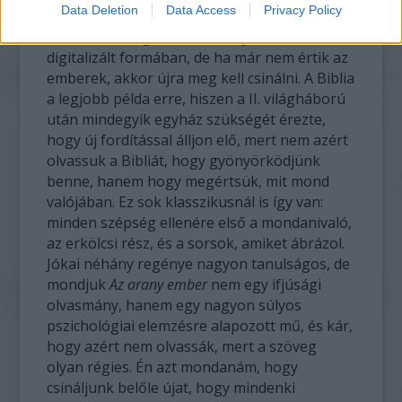
Data Deletion
Data Access
Privacy Policy
A műveket megőrizzük a könyvtárban és
digitalizált formában, de ha már nem értik az
emberek, akkor újra meg kell csinálni. A Biblia
a legjobb példa erre, hiszen a II. világháború
után mindegyik egyház szükségét érezte,
hogy új fordítással álljon elő, mert nem azért
olvassuk a Bibliát, hogy gyönyörködjünk
benne, hanem hogy megértsük, mit mond
valójában. Ez sok klasszikusnál is így van:
minden szépség ellenére első a mondanivaló,
az erkölcsi rész, és a sorsok, amiket ábrázol.
Jókai néhány regénye nagyon tanulságos, de
mondjuk
Az arany ember
nem egy ifjúsági
olvasmány, hanem egy nagyon súlyos
pszichológiai elemzésre alapozott mű, és kár,
hogy azért nem olvassák, mert a szöveg
olyan régies. Én azt mondanám, hogy
csináljunk belőle újat, hogy mindenki