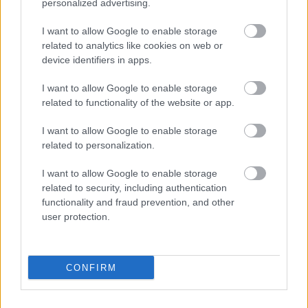
personalized advertising.
természetesen úgy, hogy egymás mellett
állna az eredeti és az új szöveg.
I want to allow Google to enable storage
related to analytics like cookies on web or
device identifiers in apps.
Lehetne-e folytatni a sort a
Csongor és
Tündé
vel?
I want to allow Google to enable storage
related to functionality of the website or app.
(Nevet) A
Csongor és Tündé
hez nem nyúlnék,
ahhoz nem szabad, mert az nagyon lírai,
I want to allow Google to enable storage
nagyon költészet, és annak a tartalma se
related to personalization.
annyira titokzatos, vagy félreérthető, mint a
I want to allow Google to enable storage
Bánk bán
. Mert erről van szó, hogy a
Bánk
related to security, including authentication
bán
ban nagyon sok mindent nem értünk
functionality and fraud prevention, and other
pontosan.
user protection.
A
Don Quijote
újrafordítása
Spanyolországban nagy indulatokat
CONFIRM
váltott ki. Hozzányúlhat egy nemzet a
saját klasszikusához, vagy muszáj
megőrizni eredetiben őket?