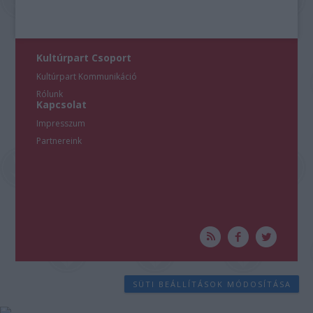
Kultúrpart Csoport
Kultúrpart Kommunikáció
Rólunk
Kapcsolat
Impresszum
Partnereink
SÜTI BEÁLLÍTÁSOK MÓDOSÍTÁSA