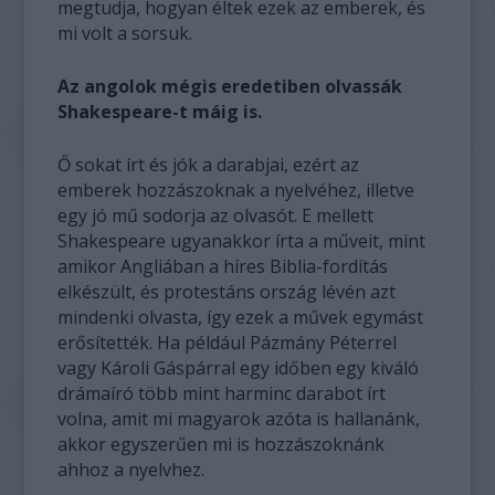
megtudja, hogyan éltek ezek az emberek, és
mi volt a sorsuk.
Az angolok mégis eredetiben olvassák
Shakespeare-t máig is.
Ő sokat írt és jók a darabjai, ezért az
emberek hozzászoknak a nyelvéhez, illetve
egy jó mű sodorja az olvasót. E mellett
Shakespeare ugyanakkor írta a műveit, mint
amikor Angliában a híres Biblia-fordítás
elkészült, és protestáns ország lévén azt
mindenki olvasta, így ezek a művek egymást
erősítették. Ha például Pázmány Péterrel
vagy Károli Gáspárral egy időben egy kiváló
drámaíró több mint harminc darabot írt
volna, amit mi magyarok azóta is hallanánk,
akkor egyszerűen mi is hozzászoknánk
ahhoz a nyelvhez.