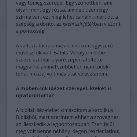
vagy tömeg szerepel. Egy szonettben, ami
olyan, mint egy rózsa, aminek tizennégy
szirma van, ezt meg lehet csinálni, mert ott a
szépség a döntő, az
Isteni színjáték
ban viszont
a pontosság.
A változtatásra a másik indokom egyszerű
művészi ok volt: Babits Mihály rímekbe
szedve ezt már olyan szépen átültette
magyarra, aminél szebbet én nem tudok,
tehát muszáj volt más utat választanom.
A műben sok idézet szerepel. Ezeket is
újrafordította?
A bibliai idézeteket kimásoltam a katolikus
Bibliából, mert szerintem ehhez a szöveghez
az illeszkedik a legpontosabban. Ezen felül
még volt benne néhány idegen részlet latinul,