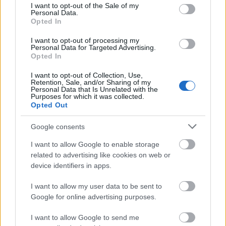
magával ragadó legyen, mint az eredeti.
consent section.
I want to opt-out of the Sale of my
Personal Data.
Lehet úgy fordítani, hogy az eredetinél szebb
Opted In
legyen, csak azt meg nem szabad - az nem
Istennek tetsző dolog, ráadásul a tartalom
I want to opt-out of processing my
Personal Data for Targeted Advertising.
rovására megy. Azt gondolom, hogy egy
Opted In
költemény fordításakor bele kell törődni,
hogy az egy árnyalattal szürkébb, egy
I want to opt-out of Collection, Use,
Retention, Sale, and/or Sharing of my
árnyalattal kevésbé zamatos lesz, mint az
Personal Data that Is Unrelated with the
eredeti.
Purposes for which it was collected.
Opted Out
Több interjúban is elmondta, hogy
Google consents
indokoltnak érezné a
Bánk bán
lefordítását.
I want to allow Google to enable storage
related to advertising like cookies on web or
device identifiers in apps.
A fordítás szó ez esetben suta, inkább
elmagyarázásra, modern szövegben való
I want to allow my user data to be sent to
elmondásra gondolok. Nagyon sokan nem
Google for online advertising purposes.
tudják, hogy miről szól, mert annyira nehéz a
szövege, hogy elvesznek benne. Ezért lenne
I want to allow Google to send me
érdemes megírni a
Bánk bán
parafrázisát,