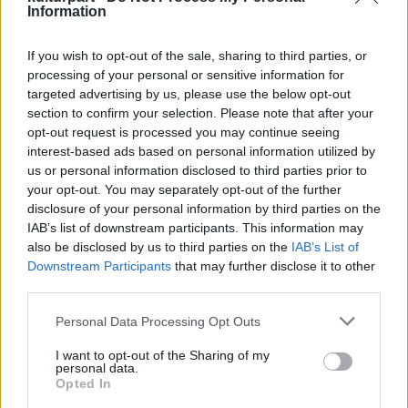
történni, ez igazán érdekes. Dante is leírja,
Information
hogy megkérdezik tőle a túlvilágon, miért
jöttél ide, ha még élsz, amire azt válaszolja,
If you wish to opt-out of the sale, sharing to third parties, or
hogy mert szeretnék majd jól meghalni és
processing of your personal or sensitive information for
nem mindegy, hogy az milyen lélekkel
targeted advertising by us, please use the below opt-out
történik. Ebből a szempontból nagyon
section to confirm your selection. Please note that after your
opt-out request is processed you may continue seeing
tanulságos a mű.
interest-based ads based on personal information utilized by
us or personal information disclosed to third parties prior to
„Kedves olvasó! Jöjjön velünk a Túlvilágra, és
your opt-out. You may separately opt-out of the further
nézze meg, mi vár önre. Nem lesz fenékig tejfel.”
disclosure of your personal information by third parties on the
IAB’s list of downstream participants. This information may
Dante azt írja a
Vendégség
című művében,
also be disclosed by us to third parties on the
IAB’s List of
hogy: „A költői mű nem ültethető át a
Downstream Participants
that may further disclose it to other
saját nyelvéről más nyelvre anélkül, hogy
third parties.
meg ne törjön az édessége és a
Please note that this website/app uses one or more Google
Personal Data Processing Opt Outs
harmóniája”.
services and may gather and store information including but
not limited to your visit or usage behaviour. You may click to
I want to opt-out of the Sharing of my
personal data.
Ebben teljesen igaza van, a költeményt nem
grant or deny consent to Google and its third-party tags to
Opted In
lehet lefordítani úgy, hogy ugyanolyan
use your data for below specified purposes in below Google