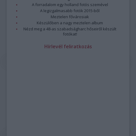
A forradalom egy holland fotós szemével
A legizgalmasabb fotók 2015-ből
Meztelen fővárosiak
Készülőben a nagy meztelen album
Nézd meg a 48-as szabadságharc hőseiről készült
fotókat!
Hírlevél feliratkozás