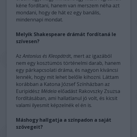
kéne fordítani, hanem van merszem néha azt
mondani, hogy de hát ez egy banális,
mindennapi mondat.
Melyik Shakespeare drámát fordítaná le
szívesen?
Az
Antonius és Kleopátrá
t, mert az igazából
nem egy kosztümös történelmi darab, hanem
egy párkapcsolati dráma, és nagyon kíváncsi
lennék, hogy mit lehet belőle kihozni. Láttam
korábban a Katona József Színházban az
Euripidész
Médeia
előadást Rakovszky Zsuzsa
fordításában, ami hallatlanul jó volt, és kicsit
valami ilyesmit képzelnék el én is.
Máshogy hallgatja a színpadon a saját
szövegeit?