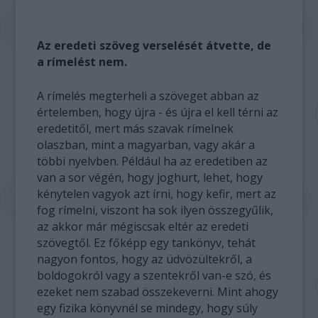
Az eredeti szöveg verselését átvette, de
a rímelést nem.
A rímelés megterheli a szöveget abban az
értelemben, hogy újra - és újra el kell térni az
eredetitől, mert más szavak rímelnek
olaszban, mint a magyarban, vagy akár a
többi nyelvben. Például ha az eredetiben az
van a sor végén, hogy joghurt, lehet, hogy
kénytelen vagyok azt írni, hogy kefir, mert az
fog rímelni, viszont ha sok ilyen összegyűlik,
az akkor már mégiscsak eltér az eredeti
szövegtől. Ez főképp egy tankönyv, tehát
nagyon fontos, hogy az üdvözültekről, a
boldogokról vagy a szentekről van-e szó, és
ezeket nem szabad összekeverni. Mint ahogy
egy fizika könyvnél se mindegy, hogy súly