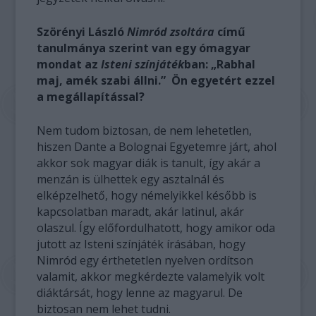
Szörényi László
Nimród zsoltára
című
tanulmánya szerint van egy ómagyar
mondat az
Isteni színjáték
ban: „Rabhal
maj, amék szabi állni.” Ön egyetért ezzel
a megállapítással?
Nem tudom biztosan, de nem lehetetlen,
hiszen Dante a Bolognai Egyetemre járt, ahol
akkor sok magyar diák is tanult, így akár a
menzán is ülhettek egy asztalnál és
elképzelhető, hogy némelyikkel később is
kapcsolatban maradt, akár latinul, akár
olaszul. Így előfordulhatott, hogy amikor oda
jutott az Isteni színjáték írásában, hogy
Nimród egy érthetetlen nyelven ordítson
valamit, akkor megkérdezte valamelyik volt
diáktársát, hogy lenne az magyarul. De
biztosan nem lehet tudni.