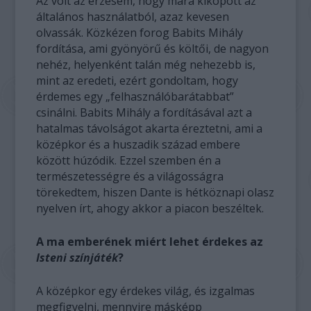
Az volt az érzésem, hogy mára kikopott az
általános használatból, azaz kevesen
olvassák. Közkézen forog Babits Mihály
fordítása, ami gyönyörű és költői, de nagyon
nehéz, helyenként talán még nehezebb is,
mint az eredeti, ezért gondoltam, hogy
érdemes egy „felhasználóbarátabbat”
csinálni. Babits Mihály a fordításával azt a
hatalmas távolságot akarta éreztetni, ami a
középkor és a huszadik század embere
között húzódik. Ezzel szemben én a
természetességre és a világosságra
törekedtem, hiszen Dante is hétköznapi olasz
nyelven írt, ahogy akkor a piacon beszéltek.
A ma emberének miért lehet érdekes az
Isteni színjáték
?
A középkor egy érdekes világ, és izgalmas
megfigyelni, mennyire másképp