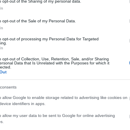
o opt-out of the Sharing of my personal data.
ívták. Ez azonban éppen nem lényeges
In
kell említenünk, hogy a nemes lovag, valahányszor
dő legnagyobbrészt üres órákból állott),
o opt-out of the Sale of my Personal Data.
ott…” részlet a regényből.
In
to opt-out of processing my Personal Data for Targeted
ing.
In
o opt-out of Collection, Use, Retention, Sale, and/or Sharing
ersonal Data that Is Unrelated with the Purposes for which it
lected.
regényből
Out
 fordításának és Parti Nagy Lajos átiratának
consents
o allow Google to enable storage related to advertising like cookies on
evice identifiers in apps.
o allow my user data to be sent to Google for online advertising
s.