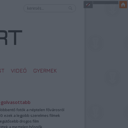
ST
VIDEÓ
GYERMEK
egolvasottabb
öbbentő fotók a néptelen fővárosról
0: ezek a legjobb szerelmes filmek
legütősebb drogos film
öttek a meztelen hősnők