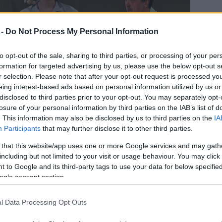
 -
Do Not Process My Personal Information
to opt-out of the sale, sharing to third parties, or processing of your per
formation for targeted advertising by us, please use the below opt-out s
r selection. Please note that after your opt-out request is processed y
eing interest-based ads based on personal information utilized by us or
disclosed to third parties prior to your opt-out. You may separately opt-
losure of your personal information by third parties on the IAB’s list of
. This information may also be disclosed by us to third parties on the
IA
Participants
that may further disclose it to other third parties.
 that this website/app uses one or more Google services and may gath
ók: Mészáros Csaba
including but not limited to your visit or usage behaviour. You may click 
 to Google and its third-party tags to use your data for below specifi
ogle consent section.
venhez, testalkata izmos, termete szikár, arca
l Data Processing Opt Outs
tják, hogy vezetékneve Quijada vagy Quesada volt
szerzők közt, akik e tárgyról írtak), habár a