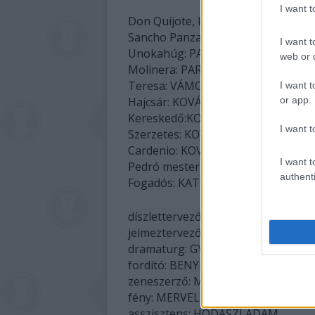
I want 
Don Quijote, kóbor lovag: MUCSI
Sancho Panza, fegyverhordozó: S
I want t
Unokahúg: PARTI NÓRA
web or d
Molinera: PARTI NÓRA
Teresa: VÁMOS VERONIKA
I want t
or app.
Hajcsár: KOVÁCS KRISZTIÁN
Kereskedő:KOVÁCS KRISZTIÁN KA
I want t
Szerzetes: KOVÁCS KRISZTIÁN KA
Cardenio: KOVÁCS KRISZTIÁN
I want t
Pedró mester: KOVÁCS KRISZTIÁN
authenti
Fogadós: KATONA LÁSZLÓ
díszlettervező: CZIEGLER BALÁZS
jelmeztervező: KISS JULCSI
dramaturg: GYULAY ESZTER
fordító: BENYHE JÁNOS
zeneszerző: MONORI ANDRÁS
fény: MERVEL MIKLÓS
asszisztens: HODÁSZI ÁDÁM