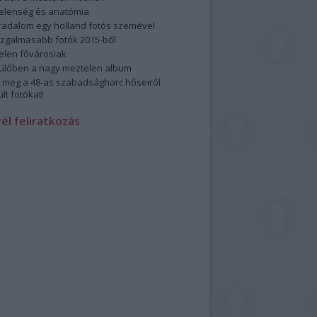
elenség és anatómia
rradalom egy holland fotós szemével
izgalmasabb fotók 2015-ből
elen fővárosiak
ülőben a nagy meztelen album
 meg a 48-as szabadságharc hőseiről
lt fotókat!
vél feliratkozás