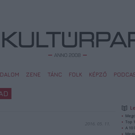
ODALOM
ZENE
TÁNC
FOLK
KÉPZŐ
PODCA
MAD
L
Megd
Top 1
2016. 05. 11.
A 10 
Megj