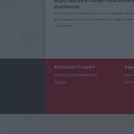
https://kulturpart.hu/api/trackback/id
Kommentek:
A hozzászólások a
vonatkozó jogszabályok
értelmében felhas
felelősséget nem vállal, azokat nem ellenőrzi. Kifogás esetén 
tájékoztatóban
.
Kultúrpart Csoport
Kap
Kultúrpart Kommunikáció
Impr
Rólunk
Partn