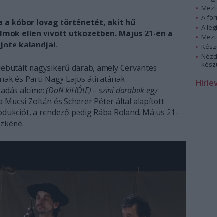
Mezt
A fo
 a kóbor lovag történetét, akit hű
A leg
lmok ellen vívott ütközetben. Május 21-én a
Mezt
ote kalandjai.
Kész
Nézd
készü
debütált nagysikerű darab, amely Cervantes
ak és Parti Nagy Lajos átiratának
Hírle
őadás alcíme:
(DoN kiHÓtE) – színi darabok egy
 a Mucsi Zoltán és Scherer Péter által alapított
odukciót, a rendező pedig Rába Roland. Május 21-
Szkéné.