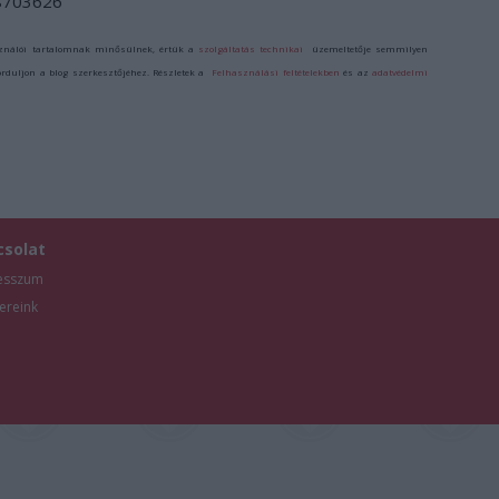
/8703626
ználói tartalomnak minősülnek, értük a
szolgáltatás technikai
üzemeltetője semmilyen
forduljon a blog szerkesztőjéhez. Részletek a
Felhasználási feltételekben
és az
adatvédelmi
csolat
esszum
ereink