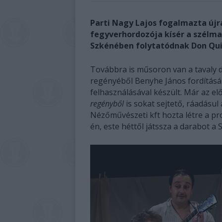
Parti Nagy Lajos fogalmazta újra
fegyverhordozója kísér a szélma
Szkénében folytatódnak Don Quij
Továbbra is műsoron van a tavaly 
regényéből Benyhe János fordításán
felhasználásával készült. Már az el
regényből
is sokat sejtető, ráadásul
Nézőművészeti kft hozta létre a pr
én, este héttől játssza a darabot a 