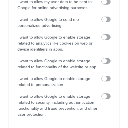
stílusára oly jellemző, az egyes hangszerek
I want to allow my user data to be sent to
speciális játékmódjaival elért zörejes,
Google for online advertising purposes.
figuratív, szélsőségesen expresszív
I want to allow Google to send me
hangzások sokkal inkább a szemlélő
personalized advertising.
tudatalattijában megjelenő „másik
természet” hangjait, a transzcendens iránti
I want to allow Google to enable storage
vágyakozást fejezik ki. Lachenmann ars
related to analytics like cookies on web or
poeticája értelmében ez a műve is „esztétikai
device identifiers in apps.
provokáció: a Szépség, mint a Megszokás
tagadása.”
I want to allow Google to enable storage
related to functionality of the website or app.
Kurtág György:
Petite musique solennelle
I want to allow Google to enable storage
en hommage à Pierre Boulez 90
related to personalization.
Kurtág György eddigi életműve annyiban
I want to allow Google to enable storage
mindenképp kapcsolódik Bartókéhoz, hogy
related to security, including authentication
legtöbb művében folyamatos párbeszédben
functionality and fraud prevention, and other
áll a zenetörténettel. Ennek egyik legutolsó
user protection.
állomása a Pierre Boulez 90. születésnapját
köszöntő zenekari darab. Megírása idején