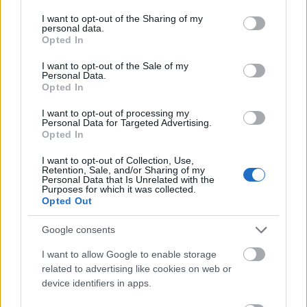
services and may gather and store information including but
mit den Schwefelhölzern (
A kis gyufaáruslány
)
not limited to your visit or usage behaviour. You may click to
I want to opt-out of the Sharing of my
című opera része lett, amely Andersen,
personal data.
grant or deny consent to Google and its third-party tags to
Leonardo da Vinci és Gudrun Ensslin
Opted In
use your data for below specified purposes in below Google
szövegeire készült. A
„…zwei Gefühle…”
consent section.
I want to opt-out of the Sale of my
komponálását Leonardo egy töredékes
Personal Data.
szövege ihlette (német fordítás: Kurt
Opted In
Gerstenberg), amely egy nemrég kitört
I want to opt-out of processing my
vulkán csúcsára való feltekintés keltette
Personal Data for Targeted Advertising.
érzelmekről, gondolatokról beszél. Ezek a
Opted In
félelem és a vágy együttese: félelem a haláltól
I want to opt-out of Collection, Use,
és vágy a megismerésre. Egyúttal félelem a
Retention, Sale, and/or Sharing of my
Personal Data that Is Unrelated with the
megismeréstől is, amit a működő vulkán
Purposes for which it was collected.
lábánál állva, Élet és Halál határán
Opted Out
fedezhetünk fel. Leonardo-nál ez a szituáció
a platoni „barlang-példázat” variánsa, de
Google consents
egyúttal tartalmaz egy erotikus aspektust is,
I want to allow Google to enable storage
amelyik szintén hangsúlyos a szövegben.
related to advertising like cookies on web or
Lachenmann semmilyen formában nem
device identifiers in apps.
jeleníti meg zenéjében a vulkánkitörést. A