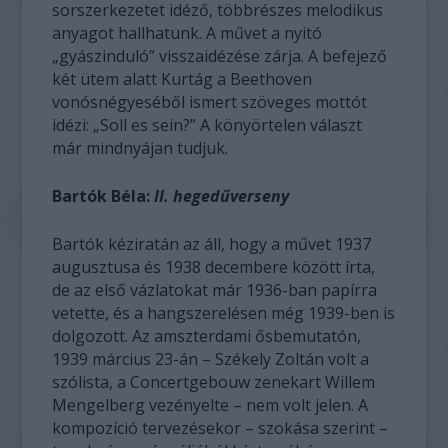
sorszerkezetet idéző, többrészes melodikus
anyagot hallhatunk. A művet a nyitó
„gyászinduló” visszaidézése zárja. A befejező
két ütem alatt Kurtág a Beethoven
vonósnégyeséből ismert szöveges mottót
idézi: „Soll es sein?” A könyörtelen választ
már mindnyájan tudjuk.
Bartók Béla:
II. hegedűverseny
Bartók kéziratán az áll, hogy a művet 1937
augusztusa és 1938 decembere között írta,
de az első vázlatokat már 1936-ban papírra
vetette, és a hangszerelésen még 1939-ben is
dolgozott. Az amszterdami ősbemutatón,
1939 március 23-án – Székely Zoltán volt a
szólista, a Concertgebouw zenekart Willem
Mengelberg vezényelte – nem volt jelen. A
kompozíció tervezésekor – szokása szerint –