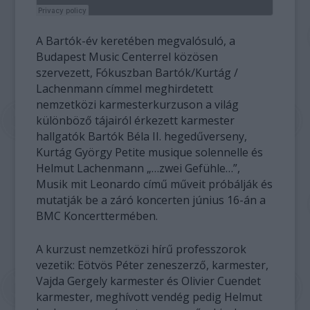
A Bartók-év keretében megvalósuló, a
Budapest Music Centerrel közösen
szervezett, Fókuszban Bartók/Kurtág /
Lachenmann címmel meghirdetett
nemzetközi karmesterkurzuson a világ
különböző tájairól érkezett karmester
hallgatók Bartók Béla II. hegedűverseny,
Kurtág György Petite musique solennelle és
Helmut Lachenmann „…zwei Gefühle…”,
Musik mit Leonardo című műveit próbálják és
mutatják be a záró koncerten június 16-án a
BMC Koncerttermében.
A kurzust nemzetközi hírű professzorok
vezetik: Eötvös Péter zeneszerző, karmester,
Vajda Gergely karmester és Olivier Cuendet
karmester, meghívott vendég pedig Helmut