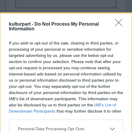
Helmut Lachenmann:
„...zwei Gefühle...”,
kulturpart -
Do Not Process My Personal
Musik mit Leonardo
Information
If you wish to opt-out of the sale, sharing to third parties, or
processing of your personal or sensitive information for
„…a barlang sötétjébe pillantva két érzés
targeted advertising by us, please use the below opt-out
(zwei Gefühle) fogott el: a félelem és a
section to confirm your selection. Please note that after your
vágyódás.
opt-out request is processed you may continue seeing
Félelem a fenyegető sötétségtől, ugyanakkor
interest-based ads based on personal information utilized by
a vágy saját szememmel látni, hogy milyen
us or personal information disclosed to third parties prior to
csodálatos lehet odabent.” (Leonardo da
your opt-out. You may separately opt-out of the further
Vinci)
disclosure of your personal information by third parties on the
IAB’s list of downstream participants. This information may
also be disclosed by us to third parties on the
IAB’s List of
Downstream Participants
that may further disclose it to other
A
„… zwei Gefühle...”, Musik mit Leonardo
1992-
third parties.
ben keletkezett 2 narrátorra és 18 tagú
Please note that this website/app uses one or more Google
ensemble-ra. A mű később a Das Mädchen
Personal Data Processing Opt Outs