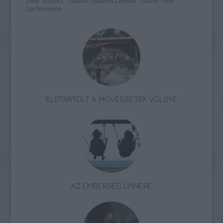
Zene
Kortárs
Óbudai Danubia Zenekar
Eötvös Péter
Lachenmann
ELSTARTOLT A MŰVÉSZETEK VÖLGYE
AZ EMBERSÉG ÜNNEPE