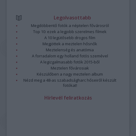
Legolvasottabb
Megdöbbentő fotók a néptelen fővárosról
Top 10: ezek a legjobb szerelmes filmek
A 10 legütősebb drogos film
Megjöttek a meztelen hősnők
Meztelenség és anatómia
A forradalom egy holland fotós szemével
A legizgalmasabb fotók 2015-ből
Meztelen fővárosiak
Készülőben a nagy meztelen album
Nézd meg a 48-as szabadságharc hőseiről készült
fotókat!
Hírlevél feliratkozás