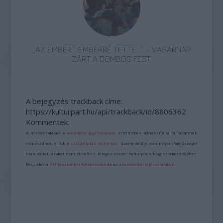
„AZ EMBERT EMBERRÉ TETTE…” – VASÁRNAP
ZÁRT A DOMBOS FEST
A bejegyzés trackback címe:
https://kulturpart.hu/api/trackback/id/8806362
Kommentek:
A hozzászólások a
vonatkozó jogszabályok
értelmében felhasználói tartalomnak
minősülnek, értük a
szolgáltatás technikai
üzemeltetője semmilyen felelősséget
nem vállal, azokat nem ellenőrzi. Kifogás esetén forduljon a blog szerkesztőjéhez.
Részletek a
Felhasználási feltételekben
és az
adatvédelmi tájékoztatóban
.