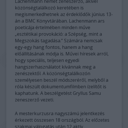
Lachenmann német zeneszerző, akivel
közönségtalálkozó keretében is
megismerkedhetnek az érdeklődők június 13-
án a BMC Könyvtárában. Lachenmann ars
poeticája értelmében minden műve
„esztétikai provokáció: a Szépség, mint a
Megszokás tagadása.” Számára nemcsak
egy-egy hang fontos, hanem a hang
előállításának módja is. Művei híresek arról,
hogy speciális, teljesen egyedi
hangszerhasználatot kívánnak meg a
zenészektől. A közönségtalálkozón
személyesen beszél módszeréről, melyből a
róla készült dokumentumfilmben ízelítőt is
kaphatunk. A beszélgetést Gryllus Samu
zeneszerző vezeti.
A mesterkurzusra nagyszámú jelentkezés
érkezett összesen 18 országból. Az előzetes
szakmai válogatás után 12 aktív