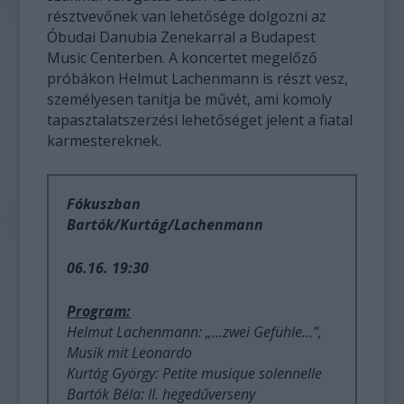
résztvevőnek van lehetősége dolgozni az
Óbudai Danubia Zenekarral a Budapest
Music Centerben. A koncertet megelőző
próbákon Helmut Lachenmann is részt vesz,
személyesen tanítja be művét, ami komoly
tapasztalatszerzési lehetőséget jelent a fiatal
karmestereknek.
Fókuszban
Bartók/Kurtág/Lachenmann
06.16. 19:30
Program:
Helmut Lachenmann: „...zwei Gefühle...”,
Musik mit Leonardo
Kurtág György: Petite musique solennelle
Bartók Béla: II. hegedűverseny