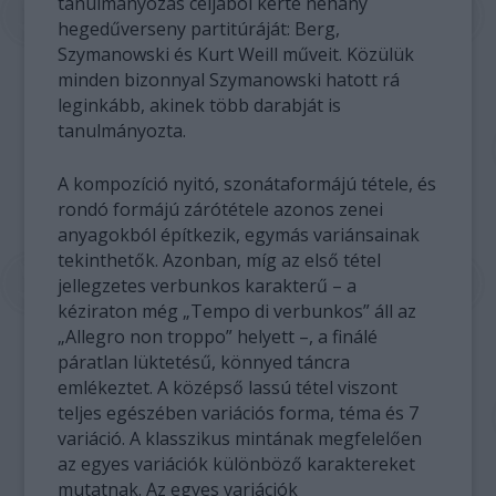
tanulmányozás céljából kérte néhány
hegedűverseny partitúráját: Berg,
Szymanowski és Kurt Weill műveit. Közülük
minden bizonnyal Szymanowski hatott rá
leginkább, akinek több darabját is
tanulmányozta.
A kompozíció nyitó, szonátaformájú tétele, és
rondó formájú zárótétele azonos zenei
anyagokból építkezik, egymás variánsainak
tekinthetők. Azonban, míg az első tétel
jellegzetes verbunkos karakterű – a
kéziraton még „Tempo di verbunkos” áll az
„Allegro non troppo” helyett –, a finálé
páratlan lüktetésű, könnyed táncra
emlékeztet. A középső lassú tétel viszont
teljes egészében variációs forma, téma és 7
variáció. A klasszikus mintának megfelelően
az egyes variációk különböző karaktereket
mutatnak. Az egyes variációk