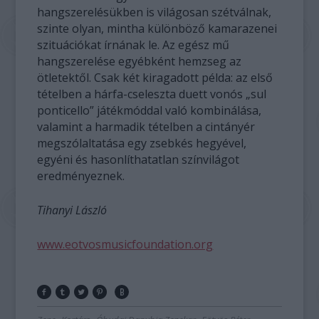
hangszerelésükben is világosan szétválnak,
szinte olyan, mintha különböző kamarazenei
szituációkat írnának le. Az egész mű
hangszerelése egyébként hemzseg az
ötletektől. Csak két kiragadott példa: az első
tételben a hárfa-cseleszta duett vonós „sul
ponticello” játékmóddal való kombinálása,
valamint a harmadik tételben a cintányér
megszólaltatása egy zsebkés hegyével,
egyéni és hasonlíthatatlan színvilágot
eredményeznek.
Tihanyi László
www.eotvosmusicfoundation.org