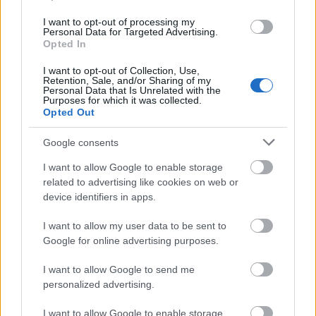
akkor kicsit komplexebbé kell tennie a
formulát.
I want to opt-out of processing my
Personal Data for Targeted Advertising.
Opted In
80%
I want to opt-out of Collection, Use,
Retention, Sale, and/or Sharing of my
Personal Data that Is Unrelated with the
Purposes for which it was collected.
Opted Out
Zene
Pop
Punk
Lemezáru
PUP
Google consents
I want to allow Google to enable storage
related to advertising like cookies on web or
device identifiers in apps.
I want to allow my user data to be sent to
Google for online advertising purposes.
JJ MEGNYERTE AZ EUROVÍZIÓS DALFESZTIVÁLT,
MELYBEN A BUDAPEST SCORING ORCHESTRA IS
I want to allow Google to send me
KÖZREMŰKÖDÖTT
personalized advertising.
I want to allow Google to enable storage