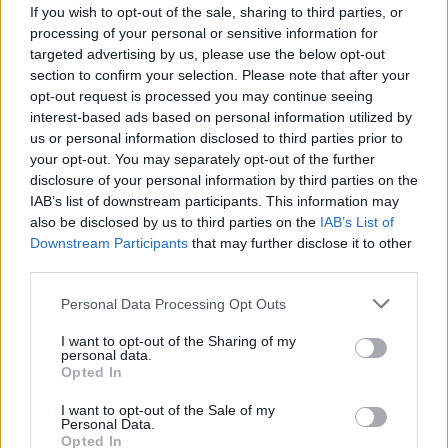
If you wish to opt-out of the sale, sharing to third parties, or
dallamoktól és az adrenalintól széthasadó
processing of your personal or sensitive information for
posztpubertás zajongásból hiányt
targeted advertising by us, please use the below opt-out
szenvednénk (pl: Fidlar, Royal Headache,
section to confirm your selection. Please note that after your
Wavves), de olyan ez, mint a twee pop, ha jól
opt-out request is processed you may continue seeing
csinálják, sosem elég. A szakértelemmel
interest-based ads based on personal information utilized by
azonban itt nincs gond, még ha ez nem is
us or personal information disclosed to third parties prior to
jelent mást az alapvető akkordvezetés és a
your opt-out. You may separately opt-out of the further
szerelmi bánattól/szobafogságtól/igazgatói
disclosure of your personal information by third parties on the
figyelmeztetéstől megvadult üvöltés
IAB’s list of downstream participants. This information may
kombinációjánál, ami ugyanannyira
also be disclosed by us to third parties on the
IAB’s List of
visszahozza a saját életkorát is elfelejtő Blink
Downstream Participants
that may further disclose it to other
third parties.
182-t mint a szintén borzasztó dallamos és
intenzív
White Lung
ot. Ugyanez a
Please note that this website/app uses one or more Google
Personal Data Processing Opt Outs
súlytalansága vissza is üt kicsit, hiába
services and may gather and store information including but
ugyanis a tucatnyi jó dal, ha az érzelmi-
not limited to your visit or usage behaviour. You may click to
I want to opt-out of the Sharing of my
personal data.
muzikális mutató egy viszonylag szűk skálán
grant or deny consent to Google and its third-party tags to
Opted In
mozog, ami elég arra, hogy a csapat a Hives-
use your data for below specified purposes in below Google
zal koncertezzen és itt-ott felfigyeljenek rá,
consent section.
I want to opt-out of the Sale of my
Personal Data.
de ha igazán komolyan vehető óhajt lenni,
Opted In