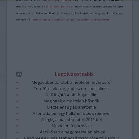
minősülnek, értük a
szolgáltatás technikai
üzemeltetője semmilyen felelősséget
nem vállal, azokat nem ellenőrzi. Kifogás esetén forduljon a blog szerkesztőjéhez.
Részletek a
Felhasználási feltételekben
és az
adatvédelmi tájékoztatóban
.
Legolvasottabb
Megdöbbentő fotók a néptelen fővárosról
Top 10: ezek a legjobb szerelmes filmek
A 10 legütősebb drogos film
Megjöttek a meztelen hősnők
Meztelenség és anatómia
A forradalom egy holland fotós szemével
A legizgalmasabb fotók 2015-ből
Meztelen fővárosiak
Készülőben a nagy meztelen album
Nézd meg a 48-as szabadságharc hőseiről készült