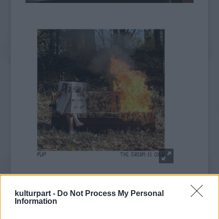
A PUP tökéletesen egyenes, szélsebessé
áramvonalasított punkzenét játszik ami, míg
kulturpart -
Do Not Process My Personal
Information
a szintén kanadai Japandroids szundikál, jól is
esik kicsit. Persze nem mondhatnánk, hogy a