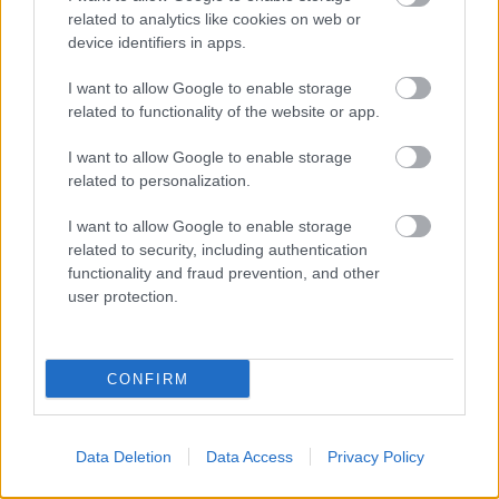
related to analytics like cookies on web or
device identifiers in apps.
I want to allow Google to enable storage
related to functionality of the website or app.
ELSTARTOLT A MŰVÉSZETEK VÖLGYE
I want to allow Google to enable storage
related to personalization.
I want to allow Google to enable storage
related to security, including authentication
functionality and fraud prevention, and other
user protection.
AZ EMBERSÉG ÜNNEPE
CONFIRM
A bejegyzés trackback címe:
https://kulturpart.hu/api/trackback/id/8814574
Data Deletion
Data Access
Privacy Policy
Kommentek:
A hozzászólások a
vonatkozó jogszabályok
értelmében felhasználói tartalomnak