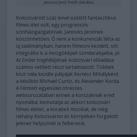
Janovics Jenő: Petőfi dalciklus
Kolozsvárott száz évvel ezelőtt fantasztikus
filmes élet volt, egy progresszív
színházigazgatónak, Janovics Jenőnek
köszönhetően. Ő nem a konkurenciát látta az
új találmányban, hanem filmezni kezdett, sőt
integrálta is a mozgóképet színdarabjaiba, pl.
Az Ember tragédiájá
nak kolozsvári előadása
számos vetített részt tartalmazott. Többek
közt nála kezdte pályáját Kertész Mihályként
a későbbi Michael Curtiz, és Alexander Korda.
A Filmtett egyesület ötrészes
websorozatában ennek a korszaknak ered
nyomába: bemutatja az akkori kolozsvári
filmes életet, a korabeli mozikat, de még
néhány Kolozsváron és környékén forgatott
jelenet helyszínét is felkeresik.