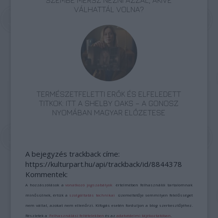
SZEMBE MERSZ NÉZNI AZZAL, AKIVÉ
VÁLHATTÁL VOLNA?
TERMÉSZETFELETTI ERŐK ÉS ELFELEDETT
TITKOK: ITT A SHELBY OAKS – A GONOSZ
NYOMÁBAN MAGYAR ELŐZETESE
A bejegyzés trackback címe:
https://kulturpart.hu/api/trackback/id/8844378
Kommentek:
A hozzászólások a
vonatkozó jogszabályok
értelmében felhasználói tartalomnak
minősülnek, értük a
szolgáltatás technikai
üzemeltetője semmilyen felelősséget
nem vállal, azokat nem ellenőrzi. Kifogás esetén forduljon a blog szerkesztőjéhez.
Részletek a
Felhasználási feltételekben
és az
adatvédelmi tájékoztatóban
.