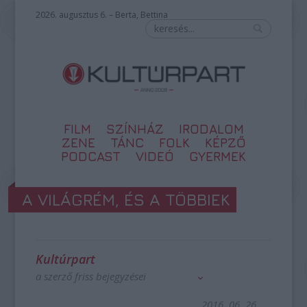
2026. augusztus 6. – Berta, Bettina
FILM
SZÍNHÁZ
IRODALOM
ZENE
TÁNC
FOLK
KÉPZŐ
PODCAST
VIDEÓ
GYERMEK
A VILÁGRÉM, ÉS A TÖBBIEK
Kultúrpart
a szerző friss bejegyzései
2016. 06. 26.