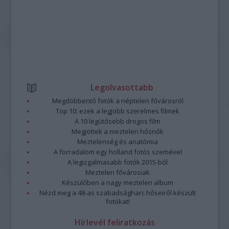
Legolvasottabb
Megdöbbentő fotók a néptelen fővárosról
Top 10: ezek a legjobb szerelmes filmek
A 10 legütősebb drogos film
Megjöttek a meztelen hősnők
Meztelenség és anatómia
A forradalom egy holland fotós szemével
A legizgalmasabb fotók 2015-ből
Meztelen fővárosiak
Készülőben a nagy meztelen album
Nézd meg a 48-as szabadságharc hőseiről készült
fotókat!
Hírlevél feliratkozás