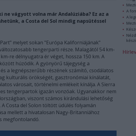
Mezt
A fo
ki ne vágyott volna már Andalúziába? Ez az a
A leg
shetünk, a Costa del Sol mindig napsütéssel
Mezt
Kész
Nézd
készü
 Part" melyet sokan "Európa Kaliforniájának"
változatosabb tengerparti része. Malagától 54 km-
Hírle
0 km-re délnyugatra ér véget, hossza 150 km. A
 között húzódik. A gyönyörű tájegység a
 és a legnépszerűbb részének számító, csodálatos
g kulturális örökségét, gasztronómiai kínálatát,
latos városait, történelmi emlékeit kínálja. A Sierra
ses tengerpartok igazán vonzóak. Ugyanakkor nem
lországban, viszont számos kirándulási lehetőség
 A Costa del Solon töltött üdülés folyamán
sa mellett a hivatalosan Nagy-Britanniához
 is megfontolandó.