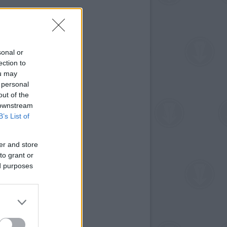
sonal or
ection to
ou may
 personal
out of the
 downstream
B’s List of
er and store
to grant or
ed purposes