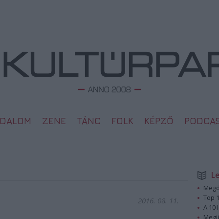
ODALOM
ZENE
TÁNC
FOLK
KÉPZŐ
PODCA
L
Megd
Top 1
2016. 08. 11.
A 10 
Megj