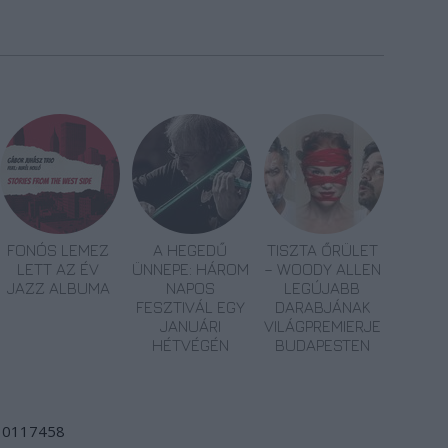
FONÓS LEMEZ
A HEGEDŰ
TISZTA ŐRÜLET
LETT AZ ÉV
ÜNNEPE: HÁROM
– WOODY ALLEN
JAZZ ALBUMA
NAPOS
LEGÚJABB
FESZTIVÁL EGY
DARABJÁNAK
JANUÁRI
VILÁGPREMIERJE
HÉTVÉGÉN
BUDAPESTEN
d/10117458