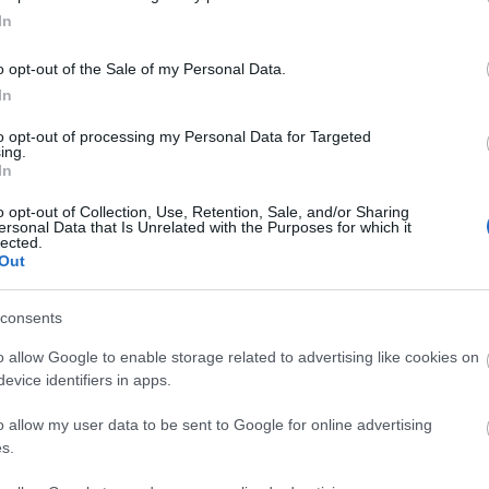
ához közel található tartomány Európa
In
zik - egész évben süt a nap, és kellemes a
 január átlagos maximum hőmérséklete is 17 fok. A
o opt-out of the Sale of my Personal Data.
ontosan 1954 február 2.-án esett errefelé a hó. A
In
tóber végéig tart, júliusban és augusztusban
ajlatának köszönhetően a Costa del Sol egyike
to opt-out of processing my Personal Data for Targeted
gész évben zöldben pompázik.
ing.
In
n Almási Gabriella avatott be Andalúzia titkaiba:
o opt-out of Collection, Use, Retention, Sale, and/or Sharing
ersonal Data that Is Unrelated with the Purposes for which it
lected.
Out
consents
o allow Google to enable storage related to advertising like cookies on
evice identifiers in apps.
o allow my user data to be sent to Google for online advertising
s.