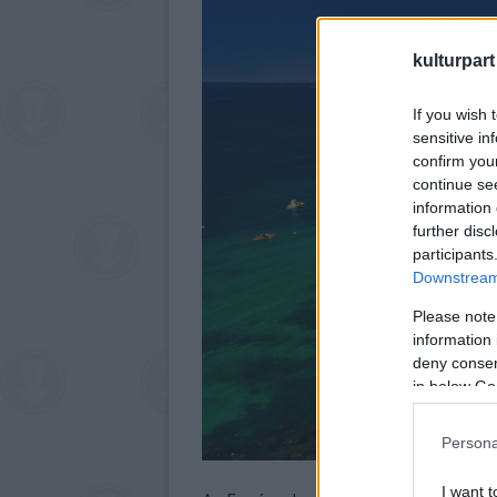
kulturpart
If you wish 
sensitive in
confirm you
continue se
information 
further disc
participants
Downstream 
Please note
information 
deny consent
in below Go
Persona
I want t