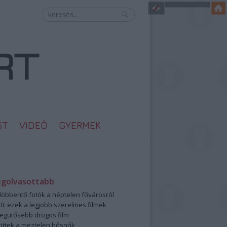
ST
VIDEÓ
GYERMEK
egolvasottabb
öbbentő fotók a néptelen fővárosról
0: ezek a legjobb szerelmes filmek
legütősebb drogos film
öttek a meztelen hősnők