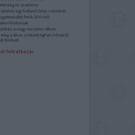
elenség és anatómia
rradalom egy holland fotós szemével
izgalmasabb fotók 2015-ből
elen fővárosiak
ülőben a nagy meztelen album
 meg a 48-as szabadságharc hőseiről
lt fotókat!
vél feliratkozás