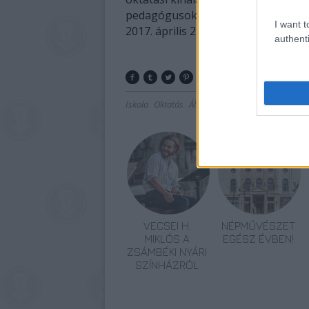
pedagógusoknak szervezett nyílt n
I want t
2017. április 22-én szombaton kerül
authenti
Iskola
Oktatás
Állatkert
Fővárosi Állat- és Növ
VECSEI H.
NÉPMŰVÉSZET
MIKLÓS A
EGÉSZ ÉVBEN!
ZSÁMBÉKI NYÁRI
SZÍNHÁZRÓL