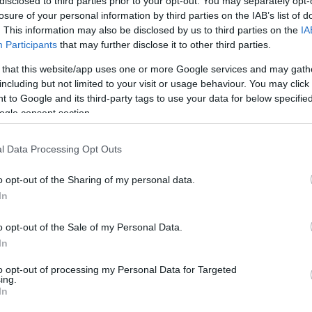
disclosed to third parties prior to your opt-out. You may separately opt-
losure of your personal information by third parties on the IAB’s list of
. This information may also be disclosed by us to third parties on the
IA
Participants
that may further disclose it to other third parties.
 that this website/app uses one or more Google services and may gath
including but not limited to your visit or usage behaviour. You may click 
 to Google and its third-party tags to use your data for below specifi
ogle consent section.
kecskesimogato-2.JPG
l Data Processing Opt Outs
gtartott foglakozások nagy száma alapján a
zmények után Magyarországon az állatkertek a
o opt-out of the Sharing of my personal data.
 s közülük is a fővárosi intézményt keresik fel a
In
latkerti foglalkozás vagy tematikus vezetés – az
gek és a különleges élmények miatt – nemcsak
o opt-out of the Sale of my Personal Data.
ör esetén hatékonyabb is a tantermi
In
atkertben igénybe vehető pedagógiai lehetőségek
észetismeret, a biológia és egyéb reál tárgyak
to opt-out of processing my Personal Data for Targeted
ing.
ás területekhez (pl. művészeti oktatás) is.
In