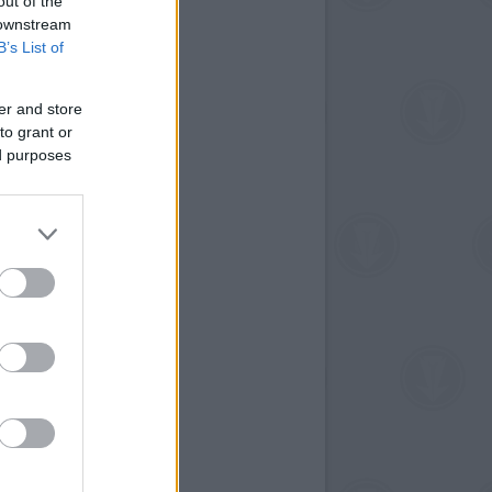
out of the
 downstream
B’s List of
er and store
to grant or
ed purposes