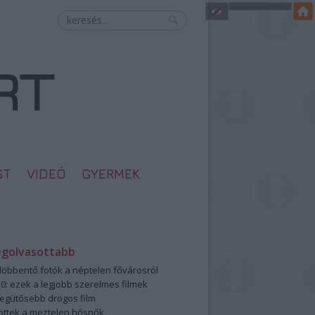
ST
VIDEÓ
GYERMEK
egolvasottabb
öbbentő fotók a néptelen fővárosról
0: ezek a legjobb szerelmes filmek
legütősebb drogos film
öttek a meztelen hősnők