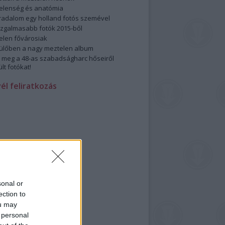
elenség és anatómia
rradalom egy holland fotós szemével
izgalmasabb fotók 2015-ből
elen fővárosiak
ülőben a nagy meztelen album
 meg a 48-as szabadságharc hőseiről
lt fotókat!
vél feliratkozás
sonal or
ection to
ou may
 personal