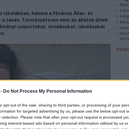
Mezt
A fo
 iskolákban, hanem a Fővárosi Állat- és
A leg
a tanév. Természetesen nem az állatok ültek
Mezt
lmányi csoportokat, óvodásokat, iskolásokat
Kész
en.
Nézd
készü
Hírle
 -
Do Not Process My Personal Information
to opt-out of the sale, sharing to third parties, or processing of your per
formation for targeted advertising by us, please use the below opt-out s
r selection. Please note that after your opt-out request is processed y
eing interest-based ads based on personal information utilized by us or