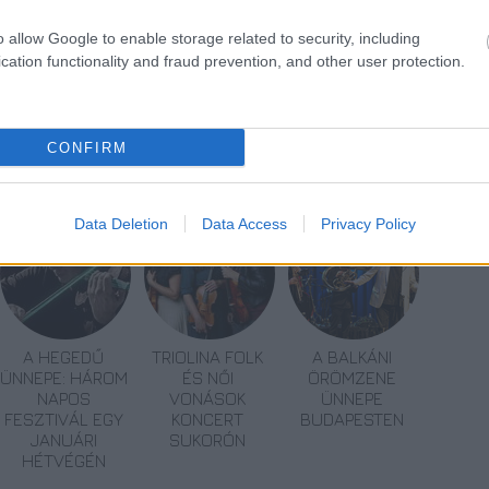
apokra 2016. október 8-án szombaton, valamint
o allow Google to enable storage related to security, including
 sor.
cation functionality and fraud prevention, and other user protection.
CONFIRM
énykert
Állatvilág
Data Deletion
Data Access
Privacy Policy
A HEGEDŰ
TRIOLINA FOLK
A BALKÁNI
ÜNNEPE: HÁROM
ÉS NŐI
ÖRÖMZENE
NAPOS
VONÁSOK
ÜNNEPE
FESZTIVÁL EGY
KONCERT
BUDAPESTEN
JANUÁRI
SUKORÓN
HÉTVÉGÉN