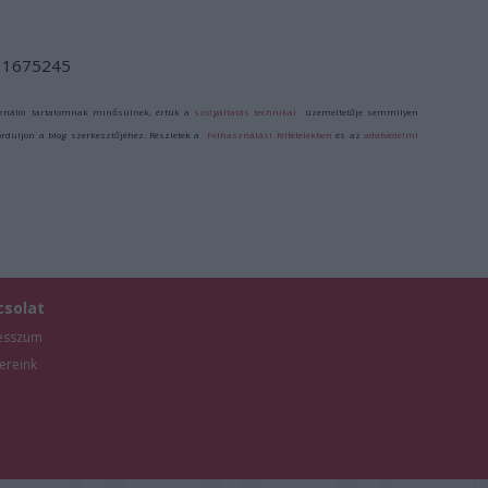
d/11675245
ználói tartalomnak minősülnek, értük a
szolgáltatás technikai
üzemeltetője semmilyen
forduljon a blog szerkesztőjéhez. Részletek a
Felhasználási feltételekben
és az
adatvédelmi
csolat
esszum
ereink