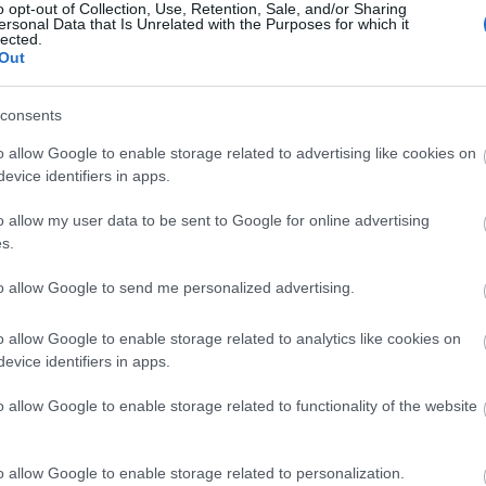
yrészt jelentős kedvezményekkel teszi lehetővé,
o opt-out of Collection, Use, Retention, Sale, and/or Sharing
ersonal Data that Is Unrelated with the Purposes for which it
 látogathassa meg az intézményt, illetve, hogy
lected.
munkájába az állatkerti foglalkozásokat. Emellett
Out
kínálnak. Az Állatkert oktatási kínálatát
an juttatták el a főváros valamennyi közoktatási
consents
mint az általános és a középiskolákba is. Sőt, a
o allow Google to enable storage related to advertising like cookies on
Oktatóközpontok Országos Szövetségén (KOKOSZ)
evice identifiers in apps.
 hozzáférhetnek ezekhez az anyagokhoz.
o allow my user data to be sent to Google for online advertising
yebek mellett gyakorlati bemutatók,
s.
s állatkerti séták és komplex foglalkozások is
ú és típusú foglalkozás kapott helyet a kínálatban,
to allow Google to send me personalized advertising.
ori sajátosságaihoz igazodnak, másrészt
o allow Google to enable storage related to analytics like cookies on
evice identifiers in apps.
ok részére az Állatkert Ismeretterjesztő Osztálya
o allow Google to enable storage related to functionality of the website
ultációra, csoportos oktatási tájékoztatóra,
ningre, illetve módszertani napra is. A tanév
 a pedagógusoknak azzal a céllal, hogy az Állatkert
o allow Google to enable storage related to personalization.
nél szélesebb körben bemutathassák. A