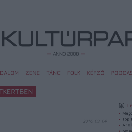
ODALOM
ZENE
TÁNC
FOLK
KÉPZŐ
PODCA
TKERTBEN
L
Megd
Top 1
2016. 09. 04.
A 10 
Megj