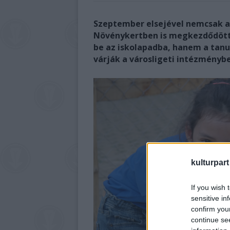
Szeptember elsejével nemcsak az
Növénykertben is megkezdődött 
be az iskolapadba, hanem a tanu
várják a városligeti intézményb
kulturpart
If you wish 
sensitive in
confirm you
continue se