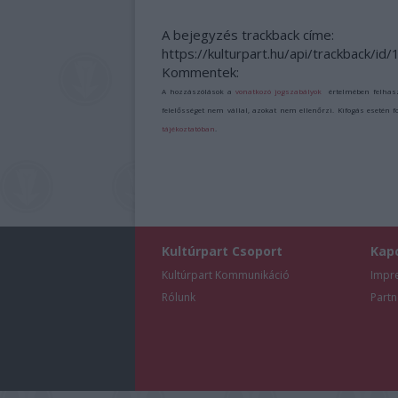
A bejegyzés trackback címe:
https://kulturpart.hu/api/trackback/i
Kommentek:
A hozzászólások a
vonatkozó jogszabályok
értelmében felhas
felelősséget nem vállal, azokat nem ellenőrzi. Kifogás esetén 
tájékoztatóban
.
Kultúrpart Csoport
Kap
Kultúrpart Kommunikáció
Impr
Rólunk
Partn