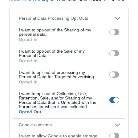
third parties.
Jegyvásárláshoz
kattintson ide.
Please note that this website/app uses one or more Google
Personal Data Processing Opt Outs
services and may gather and store information including but
not limited to your visit or usage behaviour. You may click to
I want to opt-out of the Sharing of my
personal data.
grant or deny consent to Google and its third-party tags to
Opted In
1956
Programajánló
Irodalom
Vigadó
use your data for below specified purposes in below Google
consent section.
I want to opt-out of the Sale of my
Personal Data.
Opted In
I want to opt-out of processing my
Personal Data for Targeted Advertising.
Opted In
I want to opt-out of Collection, Use,
Retention, Sale, and/or Sharing of my
AZ EMBERSÉG ÜNNEPE
Personal Data that Is Unrelated with the
Purposes for which it was collected.
Opted Out
Google consents
I want to allow Google to enable storage