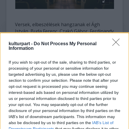
Versek, elbeszélések hangzanak el Ágh
István, Buda Ferenc, Czakó Gábor, Ferdinandy
György, Jókai Anna, Kovács István, Nagy
kulturpart -
Do Not Process My Personal
Gáspár, Oláh János, Tóth Bálint, Temesi
Information
Ferenc az MMA rendes tagjai és más, neves
írók, költők műveiből Császár Angéla, Újhelyi
If you wish to opt-out of the sale, sharing to third parties, or
Kinga, Oberfrank Pál, Szélyes Imre és további
processing of your personal or sensitive information for
jeles színművészek előadásában.
targeted advertising by us, please use the below opt-out
section to confirm your selection. Please note that after your
Az esten mutatják be az évfordulóra
opt-out request is processed you may continue seeing
megjelenő
Támadó tűz voltunk
című antológiát
interest-based ads based on personal information utilized by
is. Irodalmi beszélgetések során idézik fel a
us or personal information disclosed to third parties prior to
hatvan év előtti drámai napok történetét, a
your opt-out. You may separately opt-out of the further
forradalom résztvevőinek és a megtorlások
disclosure of your personal information by third parties on the
IAB’s list of downstream participants. This information may
áldozatainak emlékét, fotó- és filmetűdök,
also be disclosed by us to third parties on the
IAB’s List of
1956 ihlette kortárs zeneművek segítségével.
Downstream Participants
that may further disclose it to other