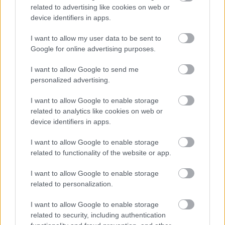
related to advertising like cookies on web or
device identifiers in apps.
IRODALOM ÉS TERMÉSZET TALÁLKOZÁSA A
SZÍNHÁZ FALAI KÖZÖTT
I want to allow my user data to be sent to
Google for online advertising purposes.
I want to allow Google to send me
personalized advertising.
I want to allow Google to enable storage
related to analytics like cookies on web or
VECSEI H. MIKLÓS A ZSÁMBÉKI NYÁRI
device identifiers in apps.
SZÍNHÁZRÓL
I want to allow Google to enable storage
related to functionality of the website or app.
A bejegyzés trackback címe:
I want to allow Google to enable storage
https://kulturpart.hu/api/trackback/id/11942623
related to personalization.
Kommentek:
I want to allow Google to enable storage
A hozzászólások a
vonatkozó jogszabályok
értelmében felhasználói tartalomnak
related to security, including authentication
minősülnek, értük a
szolgáltatás technikai
üzemeltetője semmilyen felelősséget