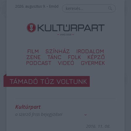
2026. augusztus 9. – Emőd
FILM
SZÍNHÁZ
IRODALOM
ZENE
TÁNC
FOLK
KÉPZŐ
PODCAST
VIDEÓ
GYERMEK
TÁMADÓ TŰZ VOLTUNK
Kultúrpart
a szerző friss bejegyzései
2016. 11. 08.