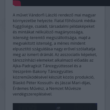
A művet Vándorfi László rendező mai magyar
környezetbe helyezte. Fiatal főhősünk média-
függősége, családi, társadalmi példaképeket
és mintákat nélkülöző magányossága,
istenség-teremtő megszállottsága, majd a
megvakított istenség, a ménes mindent
elpusztító száguldása nagy erővel szólaltatja
meg az ismert drámát. Az asszociatív képeket,
táncszínházi elemeket alkalmazó előadás az
Ajka-Padragkút Táncegyüttessel és a
Veszprém-Bakony Táncegyüttes
közreműködésével készült közös produkció,
Blaskó Péter Kossuth- és Jászai Mari-díjas,
Érdemes Művész, a Nemzet Művésze
vendégszereplésével.