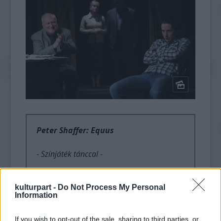
Peter Shaffer: Equus
- Színjáték tánccal -
Fordította: Göncz Árpád
kulturpart -
Do Not Process My Personal
Information
A színdarab Magyarországon
a Theatrum Mundi Színházi és Irodalmi
If you wish to opt-out of the sale, sharing to third parties, or