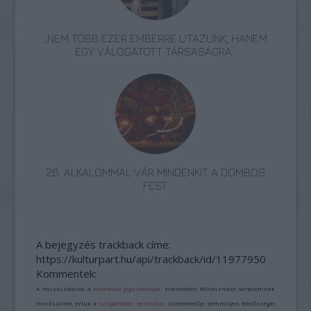
„NEM TÖBB EZER EMBERRE UTAZUNK, HANEM
EGY VÁLOGATOTT TÁRSASÁGRA”
26. ALKALOMMAL VÁR MINDENKIT A DOMBOS
FEST
A bejegyzés trackback címe:
https://kulturpart.hu/api/trackback/id/11977950
Kommentek:
A hozzászólások a
vonatkozó jogszabályok
értelmében felhasználói tartalomnak
minősülnek, értük a
szolgáltatás technikai
üzemeltetője semmilyen felelősséget