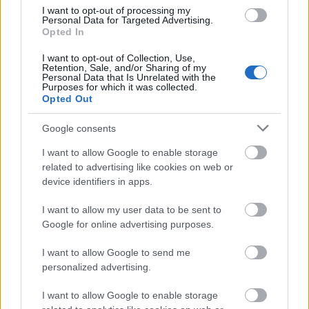
Péter, Szente Árpád Csaba
I want to opt-out of processing my
Personal Data for Targeted Advertising.
Opted In
HERCEG - Kádár Ignác / Vári Bertalan
I want to opt-out of Collection, Use,
Retention, Sale, and/or Sharing of my
LOVAK - Csánitz Márk, Csiszár Martin /
Personal Data that Is Unrelated with the
Purposes for which it was collected.
Gönczi Jakab, Lakatos Ferenc, Rumi
Opted Out
Benjamin
Google consents
Közreműködő partner az Ajka-Padragkút
Táncegyüttes és a Veszprém-Bakony
I want to allow Google to enable storage
related to advertising like cookies on web or
Táncegyüttes
device identifiers in apps.
Díszlettervező: Kovács Yvette Alida
I want to allow my user data to be sent to
Jelmeztervező: Justin Júlia
Google for online advertising purposes.
A rendező munkatársai: Dudi Viktória,
Lenchés Márton
I want to allow Google to send me
Koreográfus: Kádár Ignác és Krámer
personalized advertising.
György
I want to allow Google to enable storage