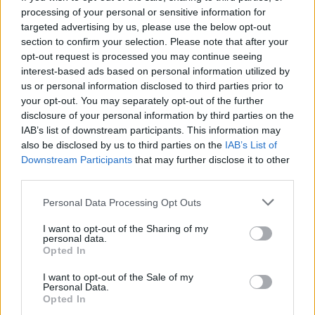
Ügynökség
processing of your personal or sensitive information for
közvetítésével kerül színre
targeted advertising by us, please use the below opt-out
section to confirm your selection. Please note that after your
Szereplők:
opt-out request is processed you may continue seeing
interest-based ads based on personal information utilized by
MARTIN, pszichiáter - Blaskó Péter
us or personal information disclosed to third parties prior to
your opt-out. You may separately opt-out of the further
disclosure of your personal information by third parties on the
ALEN - Szelle Dávid
IAB’s list of downstream participants. This information may
also be disclosed by us to third parties on the
IAB’s List of
FERENC, az apja, ISTÁLLÓTULAJDONOS -
Downstream Participants
that may further disclose it to other
Kiss. T. István
third parties.
Please note that this website/app uses one or more Google
Personal Data Processing Opt Outs
DÓRA, az anyja - Oravecz Edit
services and may gather and store information including but
not limited to your visit or usage behaviour. You may click to
I want to opt-out of the Sharing of my
ESZTER, bírónő - Pap Lívia
personal data.
grant or deny consent to Google and its third-party tags to
Opted In
use your data for below specified purposes in below Google
JULI - Telegdi Kamilla
consent section.
I want to opt-out of the Sale of my
Personal Data.
Opted In
KÓRUS - Farkas-Csányi Attila, Punk