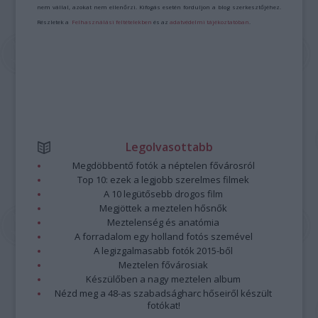
nem vállal, azokat nem ellenőrzi. Kifogás esetén forduljon a blog szerkesztőjéhez.
Részletek a
Felhasználási feltételekben
és az
adatvédelmi tájékoztatóban
.
Legolvasottabb
Megdöbbentő fotók a néptelen fővárosról
Top 10: ezek a legjobb szerelmes filmek
A 10 legütősebb drogos film
Megjöttek a meztelen hősnők
Meztelenség és anatómia
A forradalom egy holland fotós szemével
A legizgalmasabb fotók 2015-ből
Meztelen fővárosiak
Készülőben a nagy meztelen album
Nézd meg a 48-as szabadságharc hőseiről készült
fotókat!