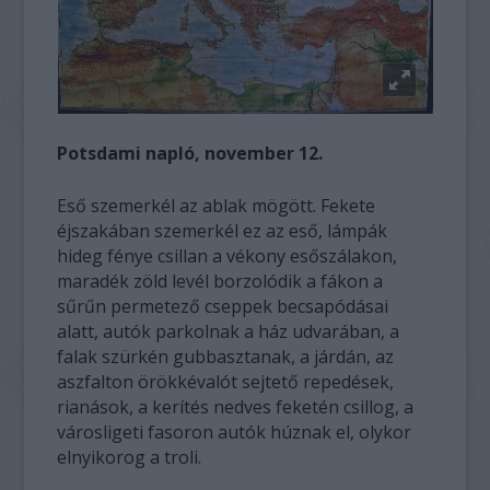
Potsdami napló, november 12.
Eső szemerkél az ablak mögött. Fekete
éjszakában szemerkél ez az eső, lámpák
hideg fénye csillan a vékony esőszálakon,
maradék zöld levél borzolódik a fákon a
sűrűn permetező cseppek becsapódásai
alatt, autók parkolnak a ház udvarában, a
falak szürkén gubbasztanak, a járdán, az
aszfalton örökkévalót sejtető repedések,
rianások, a kerítés nedves feketén csillog, a
városligeti fasoron autók húznak el, olykor
elnyikorog a troli.