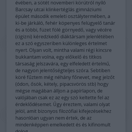
évében, a sötét novemberi körútról nyíló
Barcsay utcai klinkertéglás gimnáziumi
épület második emeleti osztálytermében, a
ki-be járkáló, fehér köpenyes felügyelő tanár
és a többi, füzet fölé görnyedő, vagy vécére
(cigizni) kéredzkedő diáktársam jelenlétében
ez a szó egyszeriben különleges értelmet
nyert. Olyan volt, mintha valami régi kincsre
bukkantam volna, egy előkelő és titkos
társaság jelszavára, egy elfeledett értelmű,
de nagyon jelentőségteljes szóra. Sebtiben
köré fűztem még néhány főnevet, meg jelzőt
(ódon, ősök, kétely, pipacsvörös stb) hogy
mégse magában álljon a papírlapon, de
valójában csak ez az egy szó keltette fel az
érdeklődésemet. Úgy éreztem, valami olyat
jelöl, amit bizonyos filozófiai kifejezésekhez
hasonlóan ugyan nem értek, de az
mindenképpen emelkedett és és kifinomult
dolog.