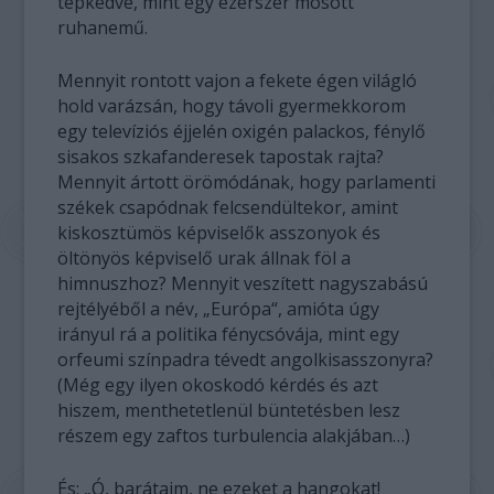
tépkedve, mint egy ezerszer mosott
ruhanemű.
Mennyit rontott vajon a fekete égen világló
hold varázsán, hogy távoli gyermekkorom
egy televíziós éjjelén oxigén palackos, fénylő
sisakos szkafanderesek tapostak rajta?
Mennyit ártott örömódának, hogy parlamenti
székek csapódnak felcsendültekor, amint
kiskosztümös képviselők asszonyok és
öltönyös képviselő urak állnak föl a
himnuszhoz? Mennyit veszített nagyszabású
rejtélyéből a név, „Európa“, amióta úgy
irányul rá a politika fénycsóvája, mint egy
orfeumi színpadra tévedt angolkisasszonyra?
(Még egy ilyen okoskodó kérdés és azt
hiszem, menthetetlenül büntetésben lesz
részem egy zaftos turbulencia alakjában…)
És: „Ó, barátaim, ne ezeket a hangokat!