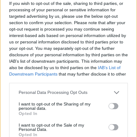
Duna (jé, nem csak Magyarországon folyik
If you wish to opt-out of the sale, sharing to third parties, or
processing of your personal or sensitive information for
át? De azért magyar!), ez Budapest (ott van
targeted advertising by us, please use the below opt-out
mindenki és a hidak), amott Isztambul
section to confirm your selection. Please note that after your
(nagymama, nagypapa, unokatestvérek) és
opt-out request is processed you may continue seeing
Törökország (a családi történet
interest-based ads based on personal information utilized by
megfejthetetlen, zavaros helyszíne), ez itt
us or personal information disclosed to third parties prior to
Lipcse, (itt lakom, Rosentalgasse 25), délen
your opt-out. You may separately opt-out of the further
például Erfurt (kertészeti vásár), Drezda
disclosure of your personal information by third parties on the
(Zwinger, Erős Ágost), fent a tengerpartnál
IAB’s list of downstream participants. This information may
Rostock (a halszakács receptjei, hajók),
also be disclosed by us to third parties on the
IAB’s List of
közben Berlin (az NDK fővárosa) egy belső
Downstream Participants
that may further disclose it to other
third parties.
határral (a berlini fal, határőrök) és Nyugat
Berlin (revansisták, neonácik és a fekete sas),
Please note that this website/app uses one or more Google
Personal Data Processing Opt Outs
aztán balra, a határon túl ott a másik
services and may gather and store information including but
Németország (der Westen) és a többi német
not limited to your visit or usage behaviour. You may click to
I want to opt-out of the Sharing of my
personal data.
város (feltűnően sok piros négyszög),
grant or deny consent to Google and its third-party tags to
Opted In
németesebb hangzású városnevekkel:
use your data for below specified purposes in below Google
Dortmund (Ruhr-vidék), Düsseldorf
consent section.
I want to opt-out of the Sale of my
Personal Data.
(gazdagok), Köln ( dóm), Hamburg (selypítve
Opted In