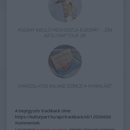
POGÁNY INDULÓ MEGHÓDÍTJA EURÓPÁT - JÖN
AZ EU RAP TOUR ’26
VARÁZSLATOS KALAND SZÍNEZI A NYARALÁST
A bejegyzés trackback címe:
https://kulturpart.hu/api/trackback/id/12006606
Kommentek:
A hozzászólások a
vonatkozó jogszabályok
értelmében felhasználói tartalomnak