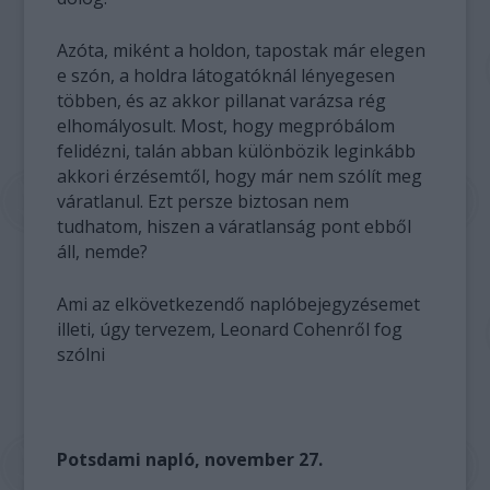
Azóta, miként a holdon, tapostak már elegen
e szón, a holdra látogatóknál lényegesen
többen, és az akkor pillanat varázsa rég
elhomályosult. Most, hogy megpróbálom
felidézni, talán abban különbözik leginkább
akkori érzésemtől, hogy már nem szólít meg
váratlanul. Ezt persze biztosan nem
tudhatom, hiszen a váratlanság pont ebből
áll, nemde?
Ami az elkövetkezendő naplóbejegyzésemet
illeti, úgy tervezem, Leonard Cohenről fog
szólni
Potsdami napló, november 27.