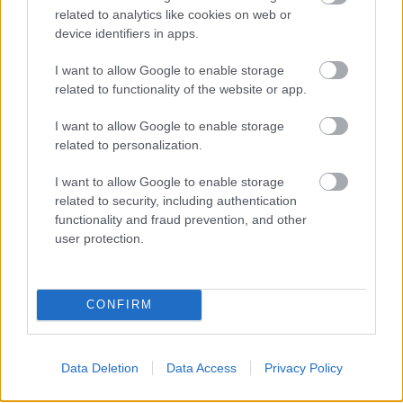
számtanfüzetből kitépett füzetlapon jól esett
related to analytics like cookies on web or
az írás, amúgy a lapokat vécépapírnak is
device identifiers in apps.
lehetett használni, utóbbihoz azonban jól
I want to allow Google to enable storage
meg kellett gyűrni-törni, hogy puhuljanak.
related to functionality of the website or app.
Verseket írtam, illetve nevezzük verseknek,
amiket írtam. Egyébként a puszta
I want to allow Google to enable storage
megnevezés majdhogynem elegendő műfaji
related to personalization.
kritérium.
I want to allow Google to enable storage
És amint ott írogattam dohányszagú kék
related to security, including authentication
functionality and fraud prevention, and other
iskolaköpenyemben, a sápadt lámpafénytől
user protection.
és az egész napi iskolától álmosan a
halványzöld műanyag borítású iskolapadban
ülve, kék tintáját eresztő golyóstollamból
egyszerre csak kiszaladt a kockás papírra a
CONFIRM
szó: „Európa“…
Ott, abban a pillanatban, az
Data Deletion
Data Access
Privacy Policy
ezerkilencszázhetvenes évtized második