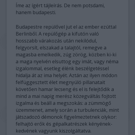
Íme az ígért tájleírás. De nem potsdami,
hanem budapesti.
Budapestre repülővel jut el az ember ezúttal
Berlinből. A repülőgép a kifutón való
hosszabb várakozás után nekilódul,
felgyorsít, elszakad a talajtól, remegve a
magasba emelkedik, zúg zörög, közben ki-ki
a maga nyelvén elsuttog egy imát, vagy néma
izgalommal, esetleg élénk beszélgetéssel
hidalja át az ima helyét. Aztán az ilyen módon
felfüggesztett élet megnyúló pillanatait
követően hamar lecseng és el is felejtődik a
mind a mai napig merész közegváltás fojtott
izgalma és beáll a megszokás: a zümmögő
üzemmenet, amely során a turbulenciák, mint
játszadozó démonok figyelmeztetnek olykor:
felhajtó erők és gépalkatrészek kényének-
kedvének vagyunk kiszolgáltatva.