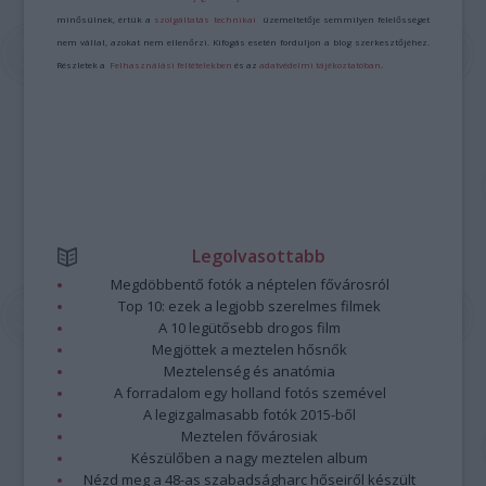
minősülnek, értük a
szolgáltatás technikai
üzemeltetője semmilyen felelősséget
nem vállal, azokat nem ellenőrzi. Kifogás esetén forduljon a blog szerkesztőjéhez.
Részletek a
Felhasználási feltételekben
és az
adatvédelmi tájékoztatóban
.
Legolvasottabb
Megdöbbentő fotók a néptelen fővárosról
Top 10: ezek a legjobb szerelmes filmek
A 10 legütősebb drogos film
Megjöttek a meztelen hősnők
Meztelenség és anatómia
A forradalom egy holland fotós szemével
A legizgalmasabb fotók 2015-ből
Meztelen fővárosiak
Készülőben a nagy meztelen album
Nézd meg a 48-as szabadságharc hőseiről készült