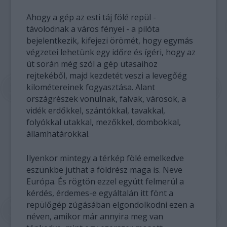
Ahogy a gép az esti táj fölé repül -
távolodnak a város fényei - a pilóta
bejelentkezik, kifejezi örömét, hogy egymás
végzetei lehetünk egy időre és ígéri, hogy az
út során még szól a gép utasaihoz
rejtekéből, majd kezdetét veszi a levegőég
kilométereinek fogyasztása. Alant
országrészek vonulnak, falvak, városok, a
vidék erdőkkel, szántókkal, tavakkal,
folyókkal utakkal, mezőkkel, dombokkal,
államhatárokkal.
Ilyenkor mintegy a térkép fölé emelkedve
eszünkbe juthat a földrész maga is. Neve
Európa. És rögtön ezzel együtt felmerül a
kérdés, érdemes-e egyáltalán itt fönt a
repülőgép zúgásában elgondolkodni ezen a
néven, amikor már annyira meg van