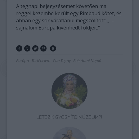
A tegnapi bejegyzésemet követően ma
reggel kezembe került egy Rimbaud kötet, és
abban egy sor váratlanul megszólított: „ …
sajnálom Európa kivénhedt földjeit.“
Európa
Történelem
Can Togay
Potsdami Napló
LÉTEZIK GYÓGYÍTÓ MÚZEUM?!