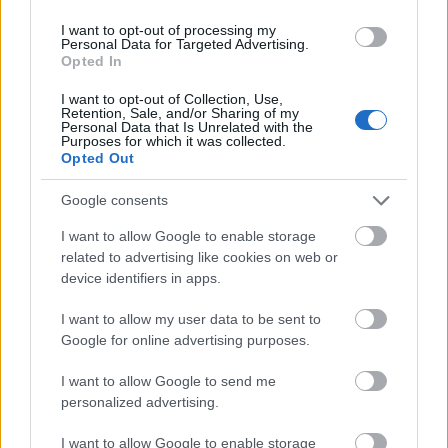
ejtik a szavakat, Hans Albers énekel) néha
elszaladt szemem Párizsig (ott viszont Yves
I want to opt-out of processing my
Personal Data for Targeted Advertising.
Montand és Juliet Gréco énekel), aztán azon
Opted In
is túl, Spanyolország (Franco, fasiszta) majd
Portugália - „Lisszabon“ - ízlelgettem a
I want to opt-out of Collection, Use,
Retention, Sale, and/or Sharing of my
kalandkönyvből ismerős városnevet.
Personal Data that Is Unrelated with the
Északabbra London (Robinson Crusoe,
Purposes for which it was collected.
Opted Out
Kincses sziget, Twist Oliver) jobbra messze
pedig Moszkva (vörös csillagos Kreml, Lenin)
Google consents
és Leningrád (a Patyomkin páncélos a
Néván), az olasz csizma odalent (Gianni bácsi
I want to allow Google to enable storage
a harmadik emeletről és Bianca ), Svédország
related to advertising like cookies on web or
odafent (a svéd oroszlán)… de Európa?
device identifiers in apps.
Európához nem tartozott semmi.
I want to allow my user data to be sent to
Google for online advertising purposes.
Azután néhány évre rá, már a budapesti
gimnáziumban elkezdtem írogatni, mégpedig
I want to allow Google to send me
gyakran a délutáni, úgynevezett tanulószobai
personalized advertising.
órákon, amelyeket többnyire a másnapra
feladott leckék elvégzésére szántak. A
I want to allow Google to enable storage