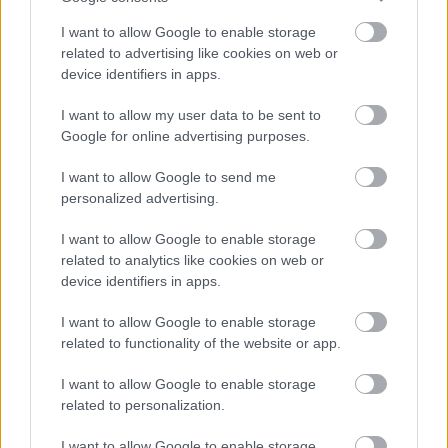
I want to allow Google to enable storage
related to advertising like cookies on web or
device identifiers in apps.
I want to allow my user data to be sent to
Google for online advertising purposes.
I want to allow Google to send me
personalized advertising.
I want to allow Google to enable storage
Kelly Clarkson – Wrapped in Red
related to analytics like cookies on web or
device identifiers in apps.
A
Wrapped In Red
egy teljesen tisztességes
ünnepi album, ami a szokásos "vannak rajta
I want to allow Google to enable storage
related to functionality of the website or app.
saját dalok, de azért a nagy klasszikusokat se
hagyjuk ki!" séma alapján lett összerakva. Az
I want to allow Google to enable storage
Underneath The Tree
pedig garantáltan képes
related to personalization.
megragadni az ember fejében fadíszítés
közben.
I want to allow Google to enable storage