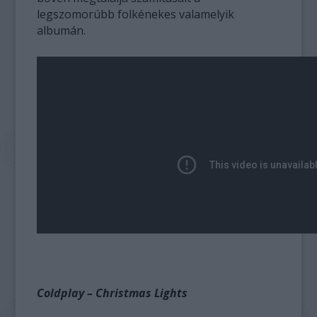
legszomorúbb folkénekes valamelyik
albumán.
Coldplay – Christmas Lights