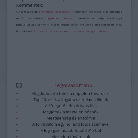
Kommentek:
A hozzászólások a
vonatkozó jogszabályok
értelmében felhasználói tartalomnak
minősülnek, értük a
szolgáltatás technikai
üzemeltetője semmilyen felelősséget
nem vállal, azokat nem ellenőrzi. Kifogás esetén forduljon a blog szerkesztőjéhez.
Részletek a
Felhasználási feltételekben
és az
adatvédelmi tájékoztatóban
.
Legolvasottabb
Megdöbbentő fotók a néptelen fővárosról
Top 10: ezek a legjobb szerelmes filmek
A 10 legütősebb drogos film
Megjöttek a meztelen hősnők
Meztelenség és anatómia
A forradalom egy holland fotós szemével
A legizgalmasabb fotók 2015-ből
Meztelen fővárosiak