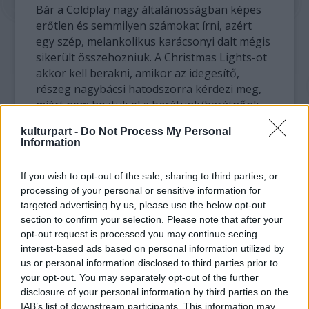
Bár a Coldplay nagy általánosságban képes
erőtlen és semmilyen számokat írni, azért
egy szép, melankolikus karácsonyi dalt mégis
sikerült összehozniuk. A Christmas Lights-ot
akkor kell berakni, amikor az idegesítő,
részeg nagybácsi hatodszorra kérdezi meg,
miért nem hoztuk el a barátunk/barátnőnk
idén, bezárkózni a fürdőszobába és sírni
kulturpart -
Do Not Process My Personal
kicsit.
Information
If you wish to opt-out of the sale, sharing to third parties, or
processing of your personal or sensitive information for
targeted advertising by us, please use the below opt-out
section to confirm your selection. Please note that after your
opt-out request is processed you may continue seeing
interest-based ads based on personal information utilized by
us or personal information disclosed to third parties prior to
your opt-out. You may separately opt-out of the further
disclosure of your personal information by third parties on the
IAB’s list of downstream participants. This information may