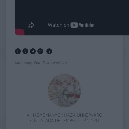
Karácsony
Pop
Folk
Lemezáru
A HAGYOMÁNYOK HÁZA ÜNNEPVÁRÓ
FORGATAGA DECEMBER 6-ÁN NYIT