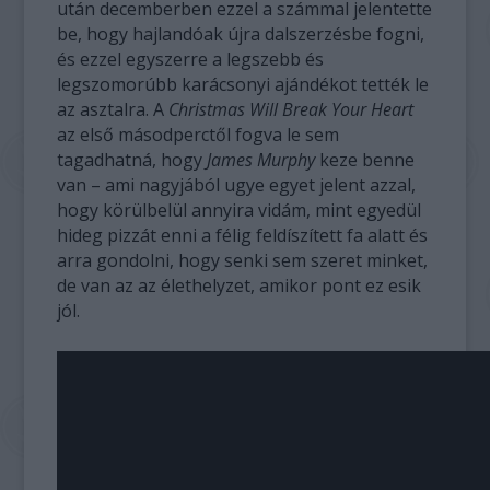
után decemberben ezzel a számmal jelentette
be, hogy hajlandóak újra dalszerzésbe fogni,
és ezzel egyszerre a legszebb és
legszomorúbb karácsonyi ajándékot tették le
az asztalra. A
Christmas Will Break Your Heart
az első másodperctől fogva le sem
tagadhatná, hogy
James Murphy
keze benne
van – ami nagyjából ugye egyet jelent azzal,
hogy körülbelül annyira vidám, mint egyedül
hideg pizzát enni a félig feldíszített fa alatt és
arra gondolni, hogy senki sem szeret minket,
de van az az élethelyzet, amikor pont ez esik
jól.