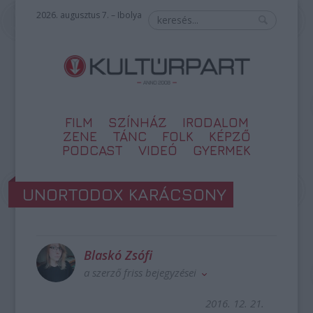
2026. augusztus 7. – Ibolya
FILM
SZÍNHÁZ
IRODALOM
ZENE
TÁNC
FOLK
KÉPZŐ
PODCAST
VIDEÓ
GYERMEK
UNORTODOX KARÁCSONY
Blaskó Zsófi
a szerző friss bejegyzései
2016. 12. 21.