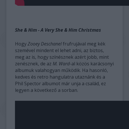
She & Him - A Very She & Him Christmas
Hogy
Zooey Deschanel
frufrujával meg kék
szemével mindent el lehet adni, az biztos,
meg az is, hogy színésznek azért jobb, mint
zenésznek, de az
M. Ward
-al közös karácsonyi
albumuk valahogyan működik. Ha hasonló,
kedves és retro hangulatra utaznánk és a
Phil Spector albumot már unja a család, ez
legyen a következő a sorban.