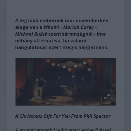
A legtöbb embernek már novemberben
elege van a
Wham!
-
Mariah Carey
–
Michael Bublé
szentháromságból - íme
néhány alternatíva, ha valami
hangulatosat azért mégis hallgatnánk.
A Christmas Gift For You From Phil Spector
A gondatlanságból elkövetett emberöléssel