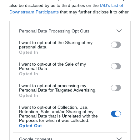
also be disclosed by us to third parties on the
IAB’s List of
Downstream Participants
that may further disclose it to other
third parties.
Please note that this website/app uses one or more Google
Personal Data Processing Opt Outs
services and may gather and store information including but
Ariana Grande – Santa Tell Me
not limited to your visit or usage behaviour. You may click to
I want to opt-out of the Sharing of my
personal data.
grant or deny consent to Google and its third-party tags to
Ariana Grande
nagyon, nagyon szeretne
Opted In
use your data for below specified purposes in below Google
Mariah Carey
lenni, viszont a
Santa Tell Me
-nek
consent section.
I want to opt-out of the Sale of my
egy nagy előnye van A Pop Dívájának
Personal Data.
örökzöldjével szemben – nem játszották még
Opted In
huszonkét éven keresztül mindenhol. A
I want to opt-out of processing my
kedves, dallamos, száncsengő-effekttel
Personal Data for Targeted Advertising.
telerakott popdal tényleg nagyon szerethető,
Opted In
akinek nem rabolja el a szívét, annak nincs is.
I want to opt-out of Collection, Use,
Retention, Sale, and/or Sharing of my
Personal Data that Is Unrelated with the
Purposes for which it was collected.
Opted Out
Google consents