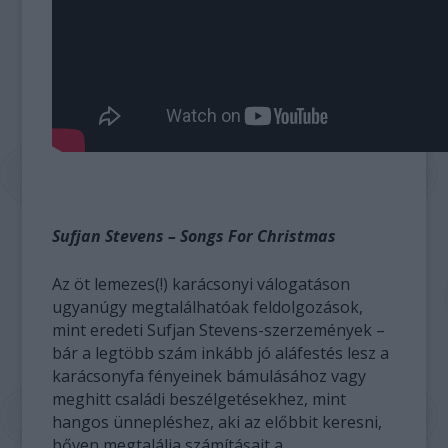
Sufjan Stevens – Songs For Christmas
Az öt lemezes(!) karácsonyi válogatáson
ugyanúgy megtalálhatóak feldolgozások,
mint eredeti Sufjan Stevens-szerzemények –
bár a legtöbb szám inkább jó aláfestés lesz a
karácsonyfa fényeinek bámulásához vagy
meghitt családi beszélgetésekhez, mint
hangos ünnepléshez, aki az előbbit keresni,
bőven megtalálja számításait a