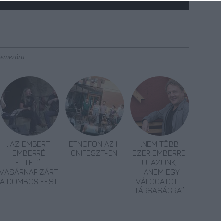
Lemezáru
„AZ EMBERT
ETNOFON AZ I.
„NEM TÖBB
EMBERRÉ
ONIFESZT-EN
EZER EMBERRE
TETTE…” –
UTAZUNK,
VASÁRNAP ZÁRT
HANEM EGY
A DOMBOS FEST
VÁLOGATOTT
TÁRSASÁGRA”