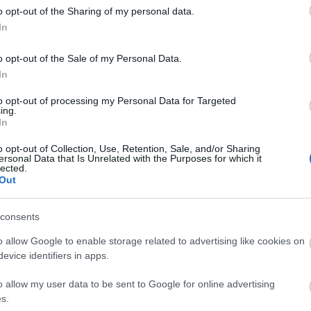
i, hogy esetleg az edények kicsúsznak az ember
o opt-out of the Sharing of my personal data.
em lesz. (Tapasztalat.)
In
: a
Me and Your Mama
lassan, de ígéretesen indul,
o opt-out of the Sale of my Personal Data.
lledtté válik – ha mondjuk
Frank Ocean
ilyennel
In
 én nem panaszkodtam volna. Az albumnyitó dal
st
-kikacsintás is belefér, kell még több?
to opt-out of processing my Personal Data for Targeted
ing.
In
r a letaglózást, de az nem annyira jön el: az
a maga medrében, de nincsen olyan túlzott
o opt-out of Collection, Use, Retention, Sale, and/or Sharing
ersonal Data that Is Unrelated with the Purposes for which it
nál azért felkapjuk egy kicsit a fejünket, hogy ilyet is
lected.
on király
– de itt meg is állunk. Mert bár papíron
Out
 főleg hiphopban utazó, sokak által színészként is
ehozza az év r&b/soul/funk lemezét, a
consents
ült megvalósítani, nem ad annyit, mint adhatna:
o allow Google to enable storage related to advertising like cookies on
pos, de tisztességes tisztelgés a műfaj előtt.
evice identifiers in apps.
o allow my user data to be sent to Google for online advertising
s.