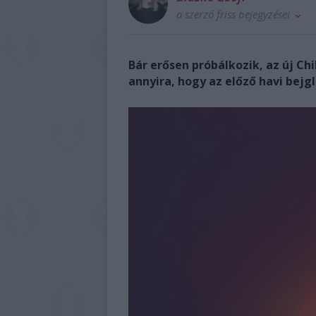
a szerző friss bejegyzései
Bár erősen próbálkozik, az új C
annyira, hogy az előző havi bej