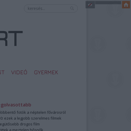
ST
VIDEÓ
GYERMEK
egolvasottabb
öbbentő fotók a néptelen fővárosról
0: ezek a legjobb szerelmes filmek
legütősebb drogos film
öttek a meztelen hősnők