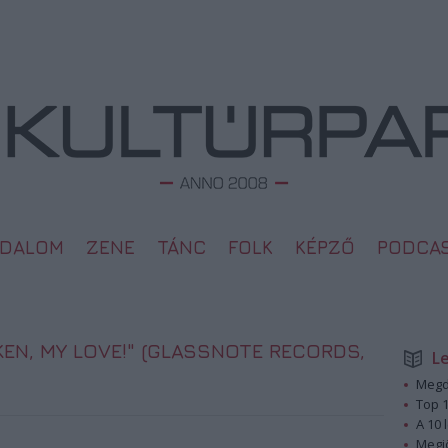
ODALOM
ZENE
TÁNC
FOLK
KÉPZŐ
PODCA
EN, MY LOVE!" (GLASSNOTE RECORDS,
L
Megd
Top 1
A 10 
Megj