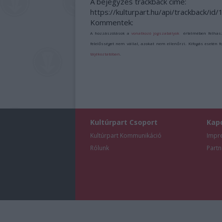
A bejegyzés trackback címe:
https://kulturpart.hu/api/trackback/i
Kommentek:
A hozzászólások a
vonatkozó jogszabályok
értelmében felhas
felelősséget nem vállal, azokat nem ellenőrzi. Kifogás esetén 
tájékoztatóban
.
Kultúrpart Csoport
Kap
Kultúrpart Kommunikáció
Impr
Rólunk
Partn