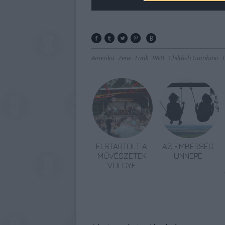
Amerika
Zene
Funk
R&B
Childish Gambino
ELSTARTOLT A
AZ EMBERSÉG
MŰVÉSZETEK
ÜNNEPE
VÖLGYE