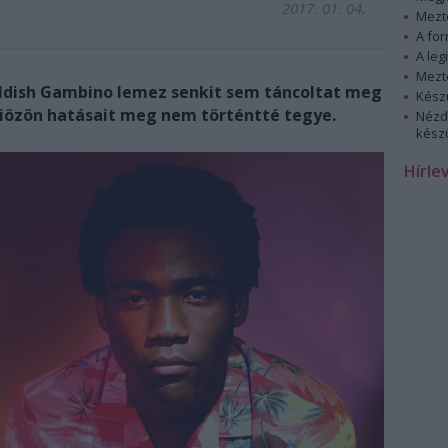
2017. 01. 04.
Mezt
A fo
A leg
Mezt
hildish Gambino lemez senkit sem táncoltat meg
Kész
gliözön hatásait meg nem történtté tegye.
Nézd
készü
Hírle