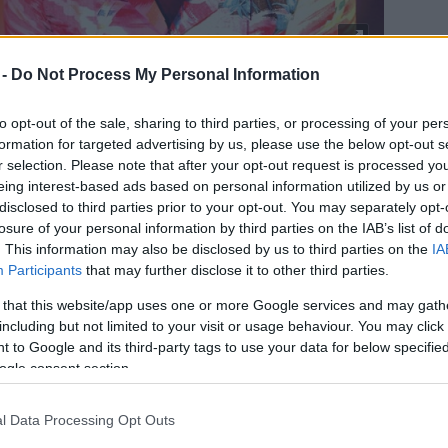
 -
Do Not Process My Personal Information
Igen, valóban a Childish Gambino név
Community
to opt-out of the sale, sharing to third parties, or processing of your per
című sorozatból is ismert
Donald Glovert
rejti,
formation for targeted advertising by us, please use the below opt-out s
ráadásul ez már a harmadik nagylemeze, ilyen
r selection. Please note that after your opt-out request is processed y
téren kezet foghat kolléganőjével,
Zooey Deschanel
-
eing interest-based ads based on personal information utilized by us or
el: egyikük sem ad ki éppen rossz anyagokat, de
disclosed to third parties prior to your opt-out. You may separately opt-
abban megállapodhatunk, hogy eredeti
losure of your personal information by third parties on the IAB’s list of
szakmájukban mindketten jobbak.
. This information may also be disclosed by us to third parties on the
IA
Participants
that may further disclose it to other third parties.
Persze az
Awaken My Love
nem hasonlítható össze
 that this website/app uses one or more Google services and may gath
azzal az imidzs-erősítő, kedves indielánykodással,
including but not limited to your visit or usage behaviour. You may click 
amit Zooey csinál zenélés címen
M. Warddal,
hanem
 to Google and its third-party tags to use your data for below specifi
tényleg valami egész dolog akar lenni, egy
ogle consent section.
angzásvilághoz, de az vele a baj, hogy néhány
gyan nem ragadja el a hallgatót annyira, hogy
l Data Processing Opt Outs
t rá. Sőt, még mosogatáshoz is teljesen jó