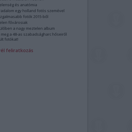
elenség és anatómia
rradalom egy holland fotós szemével
izgalmasabb fotók 2015-ből
elen fővárosiak
ülőben a nagy meztelen album
 meg a 48-as szabadságharc hőseiről
lt fotókat!
vél feliratkozás