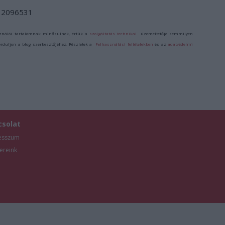
d/12096531
ználói tartalomnak minősülnek, értük a
szolgáltatás technikai
üzemeltetője semmilyen
forduljon a blog szerkesztőjéhez. Részletek a
Felhasználási feltételekben
és az
adatvédelmi
csolat
esszum
ereink