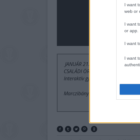
I want t
web or d
I want t
or app.
I want t
I want t
JANUÁR 21. SZOMBAT 11.00
authenti
CSALÁDI ÖRÖMZENE-ÖRÖMTÁNC –
Interaktív gyerekműsor minden ko
Marczibányi Téri Művelődési Közp