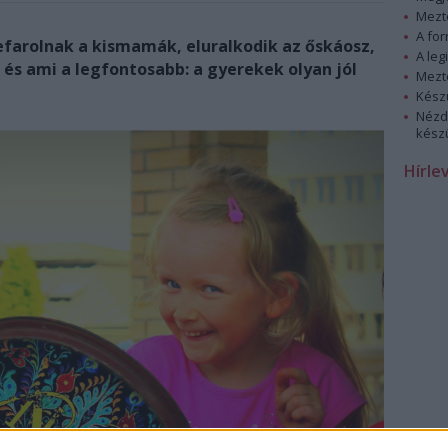
Mezt
A fo
arolnak a kismamák, eluralkodik az őskáosz,
A leg
 és ami a legfontosabb: a gyerekek olyan jól
Mezt
Kész
Nézd
készü
Hírle