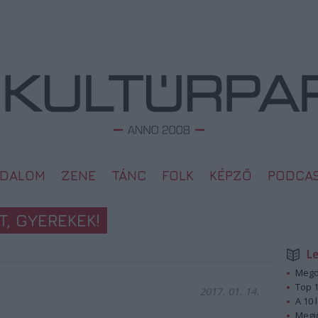
ODALOM
ZENE
TÁNC
FOLK
KÉPZŐ
PODCA
, GYEREKEK!
L
Megd
Top 1
2017. 01. 14.
A 10 
Megj