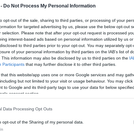
 -
Do Not Process My Personal Information
to opt-out of the sale, sharing to third parties, or processing of your per
formation for targeted advertising by us, please use the below opt-out s
r selection. Please note that after your opt-out request is processed y
eing interest-based ads based on personal information utilized by us or
disclosed to third parties prior to your opt-out. You may separately opt-
losure of your personal information by third parties on the IAB’s list of
vegyül, annyi bizonyos, hogy a Netz Táncprodukció
. This information may also be disclosed by us to third parties on the
IA
rző gerillacsapat úgy megmozgat testet-lelket,
Participants
that may further disclose it to other third parties.
y a gyerekek szinte eggyé válnak Micsi kapitány és
tájával.
 that this website/app uses one or more Google services and may gath
including but not limited to your visit or usage behaviour. You may click 
, amely professzionális táncosokból, zenészekből,
 to Google and its third-party tags to use your data for below specifi
ogle consent section.
2009-ben, számos színpadon és fesztiválon,
n és kiskocsmában mutatta már meg magát.
uóz figuráit, ritmikáit, páros viszonyát különböző
l Data Processing Opt Outs
eg humorral ötvözik. Legközelebb január 21-én
 Téri Művelődési Központban látható az
o opt-out of the Sharing of my personal data.
In