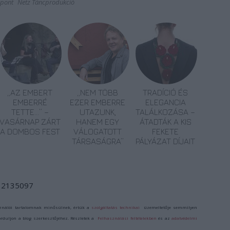
zpont
Netz Táncprodukció
„AZ EMBERT
„NEM TÖBB
TRADÍCIÓ ÉS
EMBERRÉ
EZER EMBERRE
ELEGANCIA
TETTE…” –
UTAZUNK,
TALÁLKOZÁSA –
VASÁRNAP ZÁRT
HANEM EGY
ÁTADTÁK A KIS
A DOMBOS FEST
VÁLOGATOTT
FEKETE
TÁRSASÁGRA”
PÁLYÁZAT DÍJAIT
d/12135097
ználói tartalomnak minősülnek, értük a
szolgáltatás technikai
üzemeltetője semmilyen
forduljon a blog szerkesztőjéhez. Részletek a
Felhasználási feltételekben
és az
adatvédelmi