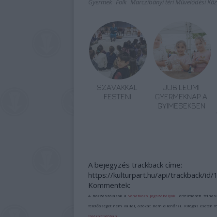
Gyermek
Folk
Marczibányi téri Művelődési Kö
SZAVAKKAL
JUBILEUMI
FESTENI
GYERMEKNAP A
GYIMESEKBEN
A bejegyzés trackback címe:
https://kulturpart.hu/api/trackback/i
Kommentek:
A hozzászólások a
vonatkozó jogszabályok
értelmében felhas
felelősséget nem vállal, azokat nem ellenőrzi. Kifogás esetén 
tájékoztatóban
.