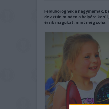
Feldübörögnek a nagymamák, bef
de aztán minden a helyére kerül,
érzik magukat, mint még soha.