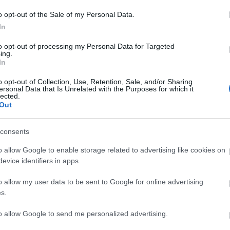
o opt-out of the Sale of my Personal Data.
bból, mit csinál a Netz egy családi napon:
In
to opt-out of processing my Personal Data for Targeted
ing.
In
o opt-out of Collection, Use, Retention, Sale, and/or Sharing
ersonal Data that Is Unrelated with the Purposes for which it
lected.
Out
consents
o allow Google to enable storage related to advertising like cookies on
evice identifiers in apps.
o allow my user data to be sent to Google for online advertising
s.
to allow Google to send me personalized advertising.