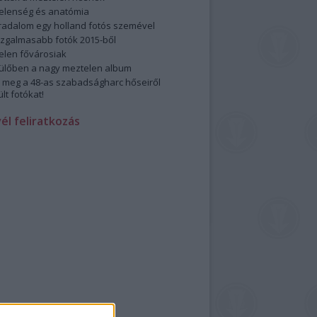
elenség és anatómia
rradalom egy holland fotós szemével
izgalmasabb fotók 2015-ből
elen fővárosiak
ülőben a nagy meztelen album
 meg a 48-as szabadságharc hőseiről
lt fotókat!
vél feliratkozás