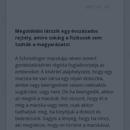
2017. 01. 19.
Megoldódni látszik egy évszázados
rejtély, amire sokáig a fizikusok sem
tudták a magyarázato
t.
A Schrödinger macskája néven ismert
gondolatkísérlet régóta foglalkoztatja az
embereket. A kísérlet alaphelyzete, hogy egy
macska be van zárva egy olyan dobozba,
amibe vagy beengednek valami radioaktív
sugárzást, vagy nem. De ha beengedik, akkor
az megöli a macskát. Azt viszont, hogy él-e
még a macska vagy nem, csak akkor
tudhatjuk meg, ha kinyitjuk a dobozt és
belenézünk. Vagyis a lényeg, hogy ha nincs,
aki megnézze, hogy mi történt a macskával,