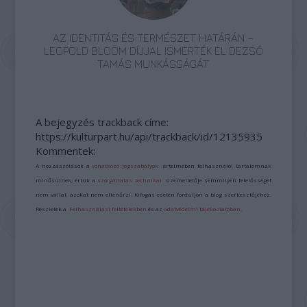
AZ IDENTITÁS ÉS TERMÉSZET HATÁRÁN –
LEOPOLD BLOOM DÍJJAL ISMERTÉK EL DEZSŐ
TAMÁS MUNKÁSSÁGÁT
A bejegyzés trackback címe:
https://kulturpart.hu/api/trackback/id/12135935
Kommentek:
A hozzászólások a
vonatkozó jogszabályok
értelmében felhasználói tartalomnak
minősülnek, értük a
szolgáltatás technikai
üzemeltetője semmilyen felelősséget
nem vállal, azokat nem ellenőrzi. Kifogás esetén forduljon a blog szerkesztőjéhez.
Részletek a
Felhasználási feltételekben
és az
adatvédelmi tájékoztatóban
.