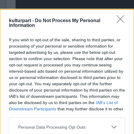
kulturpart -
Do Not Process My Personal
Information
If you wish to opt-out of the sale, sharing to third parties, or
processing of your personal or sensitive information for
targeted advertising by us, please use the below opt-out
section to confirm your selection. Please note that after your
opt-out request is processed you may continue seeing
interest-based ads based on personal information utilized by
„Valaki közölhetné már szegény macskával a
us or personal information disclosed to third parties prior to
dobozban, hogy ne várjon tovább
your opt-out. You may separately opt-out of the further
Schrödingerre, mert már nincs köztünk.
disclosure of your personal information by third parties on the
Számára Schrödinger pont annyira élő és
IAB’s list of downstream participants. This information may
also be disclosed by us to third parties on the
IAB’s List of
halott, amíg ki nem jön a dobozból, mint
Downstream Participants
that may further disclose it to other
fordítva. Ördögi körök. Tele kétségekkel. Az is
third parties.
biztos, hogy se macska, se Schrödinger nem
lép színpadra az este, viszont a kérdéseim és
Please note that this website/app uses one or more Google
Personal Data Processing Opt Outs
velük hat nagyszerű táncos igen.” (Fülöp
services and may gather and store information including but