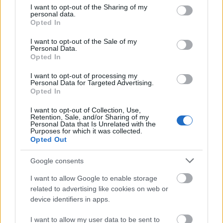
László)
not limited to your visit or usage behaviour. You may click to
I want to opt-out of the Sharing of my
personal data.
grant or deny consent to Google and its third-party tags to
Opted In
use your data for below specified purposes in below Google
consent section.
I want to opt-out of the Sale of my
Az előadás után a kávézóban az alkotók
Personal Data.
Opted In
beszélgetést kezdeményeznek a nézőkkel. A
beszélgetést Tóth Szabolcs, a Tilos Rádió
I want to opt-out of processing my
műsorvezetője moderálja, mindenkit
Personal Data for Targeted Advertising.
Opted In
szeretettel várnak.
I want to opt-out of Collection, Use,
Retention, Sale, and/or Sharing of my
Personal Data that Is Unrelated with the
Timothy and the Things
Purposes for which it was collected.
Opted Out
Schrödingerre várva
Google consents
Trafó
I want to allow Google to enable storage
related to advertising like cookies on web or
device identifiers in apps.
2017. január 22. 20:00
I want to allow my user data to be sent to