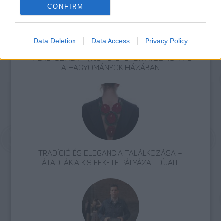
CONFIRM
Data Deletion
Data Access
Privacy Policy
A HAGYOMÁNY ÉS A KORTÁRS DIVAT
TALÁLKOZÁSA – „KIS FEKETE” DIVATBEMUTATÓ
A HAGYOMÁNYOK HÁZÁBAN
TRADÍCIÓ ÉS ELEGANCIA TALÁLKOZÁSA –
ÁTADTÁK A KIS FEKETE PÁLYÁZAT DÍJAIT