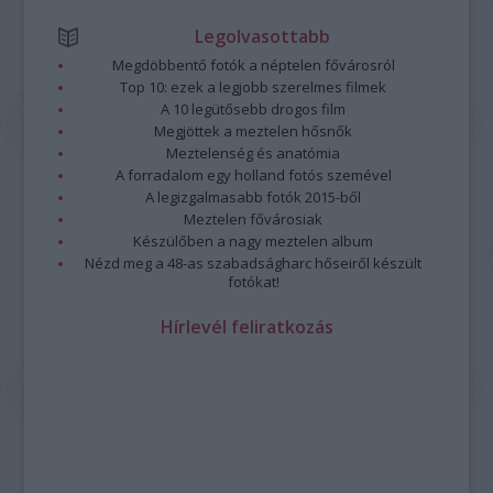
Legolvasottabb
Megdöbbentő fotók a néptelen fővárosról
Top 10: ezek a legjobb szerelmes filmek
A 10 legütősebb drogos film
Megjöttek a meztelen hősnők
Meztelenség és anatómia
A forradalom egy holland fotós szemével
A legizgalmasabb fotók 2015-ből
Meztelen fővárosiak
Készülőben a nagy meztelen album
Nézd meg a 48-as szabadságharc hőseiről készült
fotókat!
Hírlevél feliratkozás