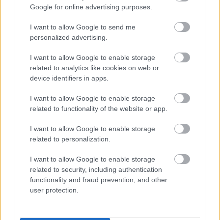
Alkotó-előadók: Biczók Anna, Cuhorka
Google for online advertising purposes.
Emese, Furulyás Dóra, Kelemen Patrik,
Marcio K. Canabarro, Varga Csaba
I want to allow Google to send me
Zene: Mizsei Zoltán
personalized advertising.
Fény: Pete Orsolya
Jelmez: Kasza Emese / Mei Kawa
I want to allow Google to enable storage
related to analytics like cookies on web or
Koreográfus: Fülöp László (Fülöp Viktor
device identifiers in apps.
ösztöndíjas)
Produkciós vezető: Trifonov Dóra
I want to allow Google to enable storage
Producer: SÍN Kulturális Központ
related to functionality of the website or app.
I want to allow Google to enable storage
related to personalization.
I want to allow Google to enable storage
related to security, including authentication
Tánc
Fizika
Trafó
Kortárs
Performansz
functionality and fraud prevention, and other
user protection.