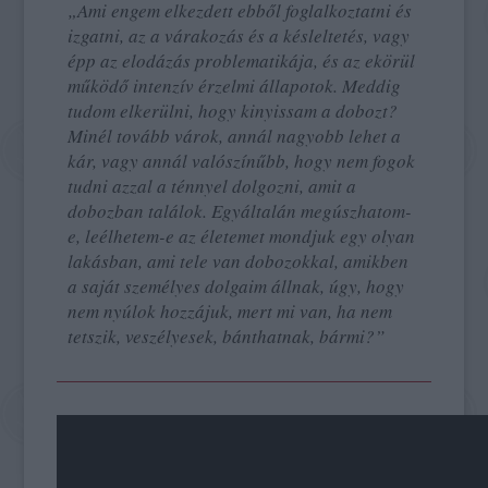
„Ami engem elkezdett ebből foglalkoztatni és
izgatni, az a várakozás és a késleltetés, vagy
épp az elodázás problematikája, és az ekörül
működő intenzív érzelmi állapotok. Meddig
tudom elkerülni, hogy kinyissam a dobozt?
Minél tovább várok, annál nagyobb lehet a
kár, vagy annál valószínűbb, hogy nem fogok
tudni azzal a ténnyel dolgozni, amit a
dobozban találok. Egyáltalán megúszhatom-
e, leélhetem-e az életemet mondjuk egy olyan
lakásban, ami tele van dobozokkal, amikben
a saját személyes dolgaim állnak, úgy, hogy
nem nyúlok hozzájuk, mert mi van, ha nem
tetszik, veszélyesek, bánthatnak, bármi?”