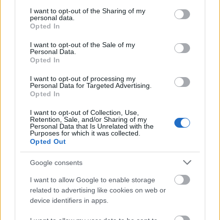
services and may gather and store information including but
fellépők között lesz Dolák-Saly Róbert, illetve
not limited to your visit or usage behaviour. You may click to
I want to opt-out of the Sharing of my
Bolba Éva és a JAZZterlánc is. A
personal data.
grant or deny consent to Google and its third-party tags to
Opted In
Mackófesztivál részletes programja az
use your data for below specified purposes in below Google
Állatkert honapján
olvasható.
consent section.
I want to opt-out of the Sale of my
Personal Data.
Opted In
Azért, hogy a Mackófesztiválon minél többen
részt vehessenek, a négy nap során
I want to opt-out of processing my
Personal Data for Targeted Advertising.
díjmentesen látogathatják az Állatkertet azok
Opted In
a 14 éven aluli gyermekeket, akik
érkezésükkor a főbejáratnál brummognak.
I want to opt-out of Collection, Use,
Retention, Sale, and/or Sharing of my
Egyébként sok család körében hagyomány
Personal Data that Is Unrelated with the
ilyenkor az is, hogy az aprónép valamilyen
Purposes for which it was collected.
Opted Out
„medvés” viseletben, például „mackófüles”
sapkában érkezik.
Google consents
I want to allow Google to enable storage
related to advertising like cookies on web or
device identifiers in apps.
Budapest
Programajánló
Állatkert
Időjárás
Fővárosi Állat-
és Növénykert
Mackófesztivál