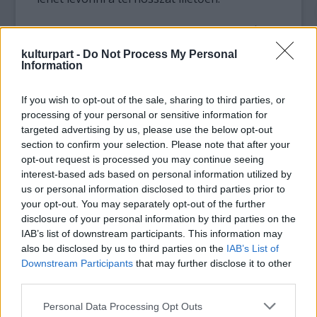
A jeles naphoz kapcsolódóan a Fővárosi Állat-
és Növénykertben kilencedik alkalommal
kulturpart -
Do Not Process My Personal
szervezik meg a Mackófesztivált, amelynek
Information
programjai február 2-től 5-ig, azaz
csütörtöktől egészen vasárnapig tartanak a
If you wish to opt-out of the sale, sharing to third parties, or
városligeti intézményben. A programok
processing of your personal or sensitive information for
között lesznek látványetetések és izgalmas
targeted advertising by us, please use the below opt-out
section to confirm your selection. Please note that after your
állatbemutatók, amelyek során a kert
opt-out request is processed you may continue seeing
nagyobb testű medvéi mellett a kisebb
interest-based ads based on personal information utilized by
termetű rokonsággal, a kis pandákkal, az
us or personal information disclosed to third parties prior to
ormányosmedvékkel, a mosómedvékkel és a
your opt-out. You may separately opt-out of the further
farksodrókkal is megismerkedhetnek a
disclosure of your personal information by third parties on the
látogatók. Sőt, még az is kiderül, hogy van-e
IAB’s list of downstream participants. This information may
köze a koalának a medvékhez.
also be disclosed by us to third parties on the
IAB’s List of
Downstream Participants
that may further disclose it to other
A programot kézműves foglalkozások,
third parties.
mézkóstoló és méhészeti bemutató, illetve
Please note that this website/app uses one or more Google
Personal Data Processing Opt Outs
zenés családi műsorok teszik teljessé. A