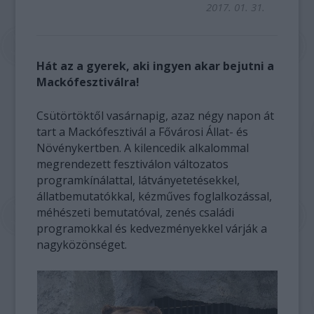
2017. 01. 31.
Hát az a gyerek, aki ingyen akar bejutni a
Mackófesztiválra!
Csütörtöktől vasárnapig, azaz négy napon át
tart a Mackófesztivál a Fővárosi Állat- és
Növénykertben. A kilencedik alkalommal
megrendezett fesztiválon változatos
programkínálattal, látványetetésekkel,
állatbemutatókkal, kézműves foglalkozással,
méhészeti bemutatóval, zenés családi
programokkal és kedvezményekkel várják a
nagyközönséget.