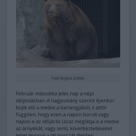
Fotó Bagosi Zoltán
Február másodika jeles nap a népi
időjóslásban. A hagyomány szerint ilyenkor
bújik elő a medve a barlangjából, s attól
függően, hogy ezen a napon borult vagy
napos-e az időjárás (azaz meglátja-e a medve
az árnyékát, vagy sem), következtetéseket
lehet levonni a tél hosszát illetően.