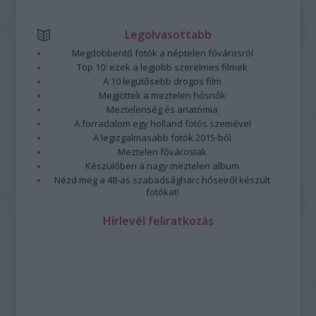
Legolvasottabb
Megdöbbentő fotók a néptelen fővárosról
Top 10: ezek a legjobb szerelmes filmek
A 10 legütősebb drogos film
Megjöttek a meztelen hősnők
Meztelenség és anatómia
A forradalom egy holland fotós szemével
A legizgalmasabb fotók 2015-ből
Meztelen fővárosiak
Készülőben a nagy meztelen album
Nézd meg a 48-as szabadságharc hőseiről készült
fotókat!
Hírlevél feliratkozás