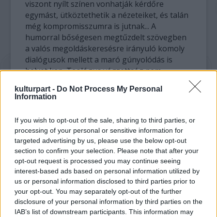
viszont nyílt színen vonhatják kérdőre
egymást, ütköztethetik a nézeteiket, és talán
még kompromisszumra is jutnak... A
humorral bőségesen megtűzdelt szövegben
a valós megoldáskeresésre irányuló komoly
dialógusok mellett a maró gúnyolódás is
helyet kap. Teológus végzettség nem
szükséges.
kulturpart -
Do Not Process My Personal
Information
Ezt követően Mohamed Kacimi
Szentföld
című
előadása következik. A Párizsban élő szerző
If you wish to opt-out of the sale, sharing to third parties, or
többszörösen díjazott és több országban
processing of your personal or sensitive information for
már évekkel ezelőtt bemutatott drámájában
targeted advertising by us, please use the below opt-out
kimondatlanul is a közel-keleti élethelyzetet
section to confirm your selection. Please note that after your
mutatja be saját szemszögéből.A valóságos
opt-out request is processed you may continue seeing
alakokat és európai szemmel valószerűtlenül
interest-based ads based on personal information utilized by
us or personal information disclosed to third parties prior to
ható helyzeteket és reakciókat felvonultató
your opt-out. You may separately opt-out of the further
idilli családtörténet elkerülhetetlenül rohan a
disclosure of your personal information by third parties on the
tragikus végkifejlet felé. Tudva, hogy a
IAB’s list of downstream participants. This information may
szerző „élő alapanyagból” dolgozott, a