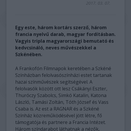
2017. 03. 07.
Egy este, három kortárs szerző, három
francia nyelvű darab, magyar fordításban.
Vagyis tripla magyarországi bemutató és
kedvcsináló, neves művészekkel a
Szkénében.
A Frankofón Filmnapok keretében a Szkéné
Színházban felolvasószínházi estet tartanak
hazai színművészek segítségével. A
felolvasók között ott lesz Csákányi Eszter,
Thuróczy Szabolcs, Simkó Katalin, Katona
László, Tamási Zoltán, Tóth József és Vass
Csaba is. Az est a RAGNAR és a Szkéné
Színház közreműködésével jött létre, fő
támogatója és partnere a Francia Intézet.
Három színdarabot láthatnak a nézők,