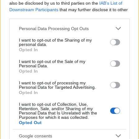
also be disclosed by us to third parties on the
IAB’s List of
szöveg mellbevágóan hat.
Downstream Participants
that may further disclose it to other
third parties.
Végül pedig Bah Mamadou Adama Bilia
Please note that this website/app uses one or more Google
Palotanegyed
című előadását láthatja a
Personal Data Processing Opt Outs
services and may gather and store information including but
közönség: Európa = paradicsom. Legalább is
not limited to your visit or usage behaviour. You may click to
I want to opt-out of the Sharing of my
ezt gondolja Samba, aki Guineából indul
personal data.
grant or deny consent to Google and its third-party tags to
Párizsba, hogy eleget tegyen a
Opted In
use your data for below specified purposes in below Google
kötelességének, és feleségül vegye elhunyt
consent section.
I want to opt-out of the Sale of my
bátyja özvegyét. A színházi road-movie
Personal Data.
Samba fordulatos kalandjait meséli el,
Opted In
melyeken nemcsak nagyokat derülhetünk, de
I want to opt-out of processing my
talán kicsit magunkra is ismerünk bennük. Az
Personal Data for Targeted Advertising.
eredetileg amatőr színházba készült darabot
Opted In
Párizs mellett Európa más városaiban is
I want to opt-out of Collection, Use,
bemutatták.
Retention, Sale, and/or Sharing of my
Personal Data that Is Unrelated with the
Purposes for which it was collected.
Opted Out
Frankofón felolvasószínház
Google consents