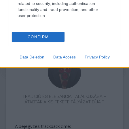
related to security, including authentication
functionality and fraud prevention, and other
user protection.
CONFIRM
VECSEI H. MIKLÓS A ZSÁMBÉKI NYÁRI
SZÍNHÁZRÓL
Data Deletion
Data Access
Privacy Policy
TRADÍCIÓ ÉS ELEGANCIA TALÁLKOZÁSA –
ÁTADTÁK A KIS FEKETE PÁLYÁZAT DÍJAIT
A bejegyzés trackback címe: