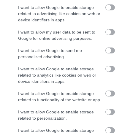
Szkéné Színház
I want to allow Google to enable storage
related to advertising like cookies on web or
2017. március 8. 19:00
device identifiers in apps.
I want to allow my user data to be sent to
Google for online advertising purposes.
I want to allow Google to send me
personalized advertising.
Színház
Kortárs
Csákányi Eszter
Szkéné Színház
Francia
Intézet
Frankofón Filmnapok
I want to allow Google to enable storage
related to analytics like cookies on web or
device identifiers in apps.
I want to allow Google to enable storage
related to functionality of the website or app.
I want to allow Google to enable storage
related to personalization.
AZ EMBERSÉG ÜNNEPE
I want to allow Google to enable storage