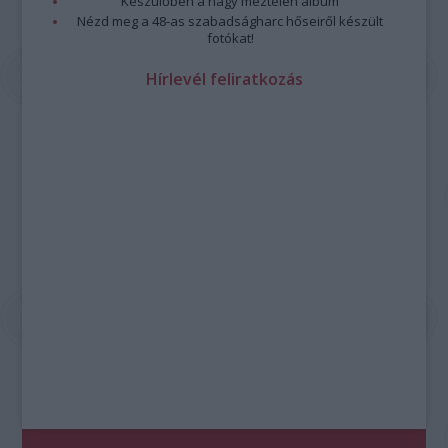
Készülőben a nagy meztelen album
Nézd meg a 48-as szabadságharc hőseiről készült
fotókat!
Hírlevél feliratkozás