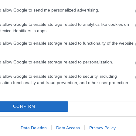
to allow Google to send me personalized advertising.
o allow Google to enable storage related to analytics like cookies on
evice identifiers in apps.
o allow Google to enable storage related to functionality of the website
ALAKI
o allow Google to enable storage related to personalization.
o allow Google to enable storage related to security, including
cation functionality and fraud prevention, and other user protection.
Budapest, San Macro utca 81
ár, vokál, az album zeneszerzője, Markó Ádám –
CONFIRM
ek, vokál, Fehérvári Attila – basszusgitár, Kalmus
– billentyűs hangszerek
Data Deletion
Data Access
Privacy Policy