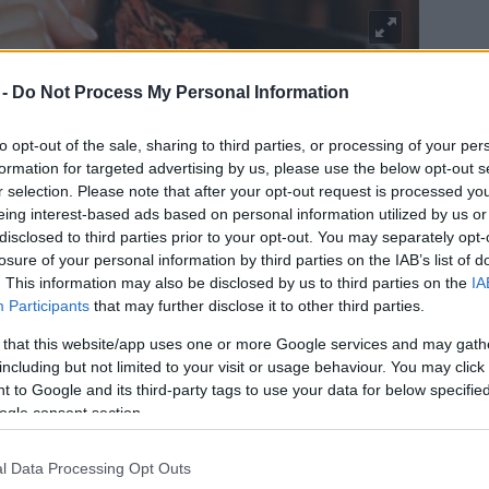
 -
Do Not Process My Personal Information
udvaros-dorottya.jpeg
to opt-out of the sale, sharing to third parties, or processing of your per
formation for targeted advertising by us, please use the below opt-out s
ülettek – ez is fontos – az énekes Udvaros Dorottya
r selection. Please note that after your opt-out request is processed y
eing interest-based ads based on personal information utilized by us or
szövegíró (és a rendező) előre hallották az ő
disclosed to third parties prior to your opt-out. You may separately opt-
losure of your personal information by third parties on the IAB’s list of
g témák: hogy mi lenne, ha egy anya várná a fiát a
. This information may also be disclosed by us to third parties on the
IA
rténész elemezné a kora 21. századot; majd jönne
Participants
that may further disclose it to other third parties.
 gondolkodik, akkor nincsen. Másvalaki – egy nő –
receptet, mitől bolondulnak meg a nők; újabb valaki
 that this website/app uses one or more Google services and may gath
nak; egy megint másik eldalolná tizenegynéhány
including but not limited to your visit or usage behaviour. You may click 
 to Google and its third-party tags to use your data for below specifi
éne mutatnia Shakespeare nagyon gyatra
ogle consent section.
 azt is, hogyan sajátítja ki kegyetlenül egymást a
saját ezen a lemezen, ezért az a címe, hogy Majdnem
l Data Processing Opt Outs