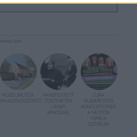
reményi Géza
MÚZEUMUTCA
HANGFESTETT
ÚJRA
TAVASZKÖSZÖNTŐ
TÖRTÉNETEK
BUDAPESTEN
LACKFI
KONCERTEZNEK
JÁNOSSAL
A NEOTON
FAMÍLIA
SZTÁRJAI