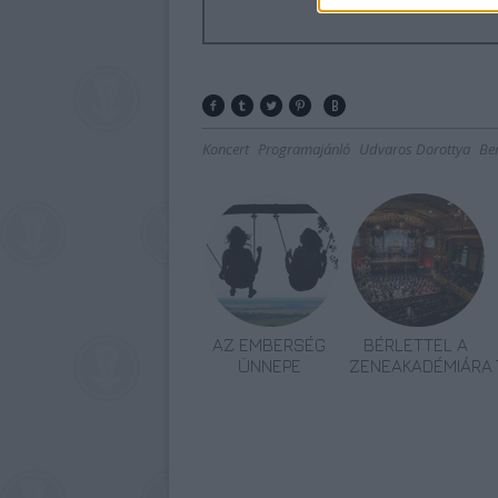
Koncert
Programajánló
Udvaros Dorottya
Be
AZ EMBERSÉG
BÉRLETTEL A
ÜNNEPE
ZENEAKADÉMIÁRA