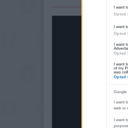
I want t
Opted 
I want t
Opted 
I want 
Advertis
Opted 
I want t
of my P
was col
Opted 
Google 
I want t
web or d
I want t
purpose