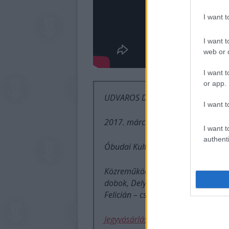
I want 
I want t
web or d
I want t
or app.
UDVAROS DOROTTYA: MAJDNEM V
I want t
2017. március 11. szombat 20.00
I want t
authenti
Óbudai Kulturális Központ – 1032 
Közreműködők: Hrutka Róbert – git
dobok, Dely Domonkos – ütőhangszer
Felicián – cselló, Galambos Zoltán 
Jegyvásárlás itt!