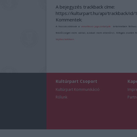
A bejegyzés trackback címe:
https://kulturpart.hu/api/trackback/i
Kommentek:
A hozzászólások a
vonatkozó jogszabályok
értelmében felhas
felelősséget nem vállal, azokat nem ellenőrzi. Kifogás esetén 
tájékoztatóban
.
Kultúrpart Csoport
Kap
Kultúrpart Kommunikáció
Impr
Rólunk
Partn