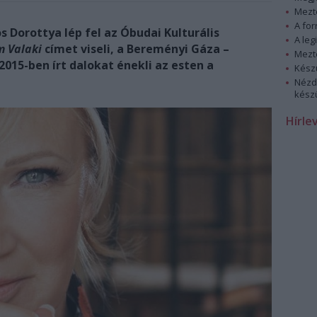
Mezt
A fo
 Dorottya lép fel az Óbudai Kulturális
A leg
 Valaki
címet viseli, a Bereményi Gáza –
Mezt
2015-ben írt dalokat énekli az esten a
Kész
Nézd
készü
Hírle