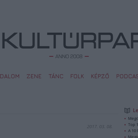
ODALOM
ZENE
TÁNC
FOLK
KÉPZŐ
PODCA
L
Megd
Top 1
2017. 03. 08.
A 10 
Megj