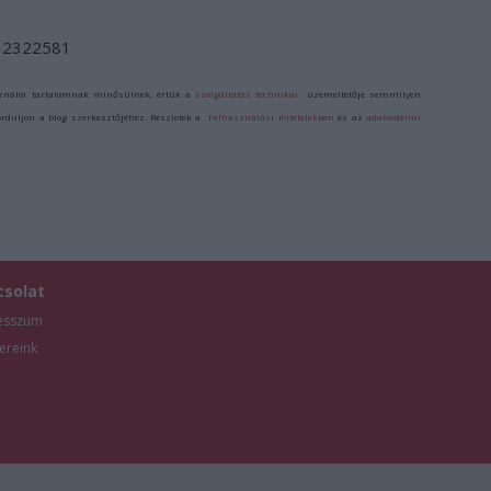
d/12322581
ználói tartalomnak minősülnek, értük a
szolgáltatás technikai
üzemeltetője semmilyen
forduljon a blog szerkesztőjéhez. Részletek a
Felhasználási feltételekben
és az
adatvédelmi
csolat
esszum
ereink