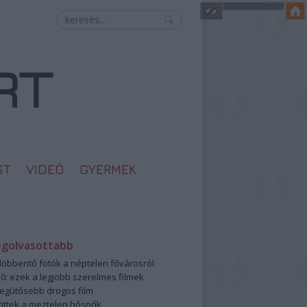
ST
VIDEÓ
GYERMEK
egolvasottabb
öbbentő fotók a néptelen fővárosról
0: ezek a legjobb szerelmes filmek
legütősebb drogos film
öttek a meztelen hősnők