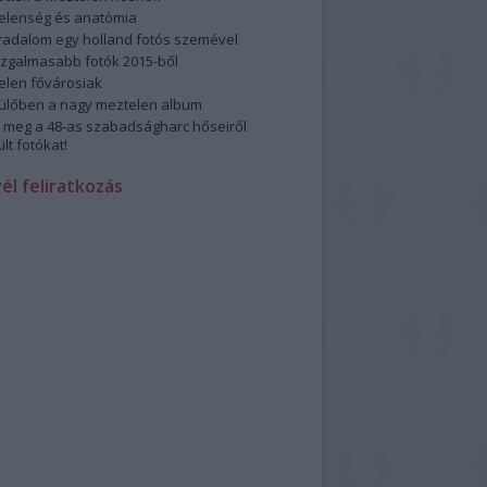
elenség és anatómia
rradalom egy holland fotós szemével
izgalmasabb fotók 2015-ből
elen fővárosiak
ülőben a nagy meztelen album
 meg a 48-as szabadságharc hőseiről
lt fotókat!
vél feliratkozás