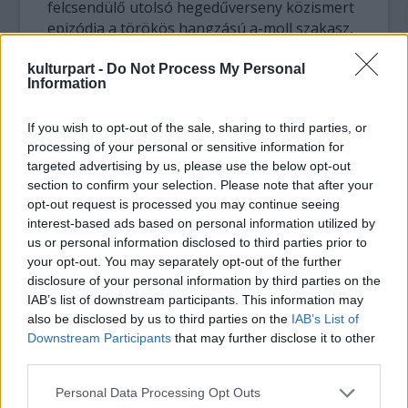
felcsendülő utolsó hegedűverseny közismert
epizódja a törökös hangzású a-moll szakasz,
amely e korszak divatos „keleties” intonációi
közé tartozik, és a Szöktetés a szerájból
kulturpart -
Do Not Process My Personal
Information
hangulatvilágának korai előfutára. E
dallamokat a virtuóz, Kossuth-díjas Kelemen
If you wish to opt-out of the sale, sharing to third parties, or
Barnabás tolmácsolja majd. Dvořák VII.
processing of your personal or sensitive information for
szimfóniája a kreatív újra értelmezésének
targeted advertising by us, please use the below opt-out
szép példája: a mű csupa Brahms- és
section to confirm your selection. Please note that after your
Beethoven-inspiráció, mégis valami sajátosan
opt-out request is processed you may continue seeing
és eredetien nagyszabású, dvořáki kerekedik
interest-based ads based on personal information utilized by
ki belőle. Az est karmestere a mexikói
us or personal information disclosed to third parties prior to
Alondra de la Parra lesz, aki 2017-től az
your opt-out. You may separately opt-out of the further
ausztráliai Queensland Szimfonikus Zenekar
disclosure of your personal information by third parties on the
igazgatójaként töri át az üvegplafont.
IAB’s list of downstream participants. This information may
also be disclosed by us to third parties on the
IAB’s List of
Downstream Participants
that may further disclose it to other
third parties.
Alondra de la Parra és Kelemen
Barnabás
Please note that this website/app uses one or more Google
Personal Data Processing Opt Outs
services and may gather and store information including but