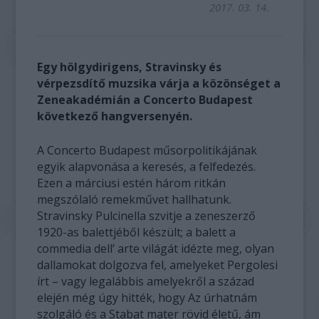
2017. 03. 14.
Egy hölgydirigens, Stravinsky és
vérpezsdítő muzsika várja a közönséget a
Zeneakadémián a Concerto Budapest
következő hangversenyén.
A Concerto Budapest műsorpolitikájának
egyik alapvonása a keresés, a felfedezés.
Ezen a márciusi estén három ritkán
megszólaló remekművet hallhatunk.
Stravinsky Pulcinella szvitje a zeneszerző
1920-as balettjéből készült; a balett a
commedia dell’ arte világát idézte meg, olyan
dallamokat dolgozva fel, amelyeket Pergolesi
írt – vagy legalábbis amelyekről a század
elején még úgy hitték, hogy Az úrhatnám
szolgáló és a Stabat mater rövid életű, ám