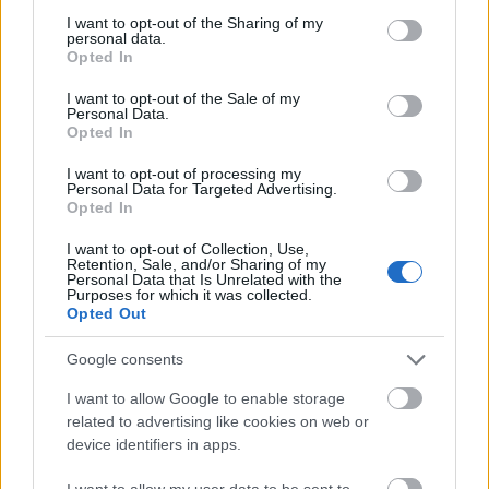
Zeneakadémia
not limited to your visit or usage behaviour. You may click to
I want to opt-out of the Sharing of my
personal data.
2017. március 17. 19:30
grant or deny consent to Google and its third-party tags to
Opted In
use your data for below specified purposes in below Google
consent section.
Stravinksy: Pulcinella-szvit
I want to opt-out of the Sale of my
Personal Data.
Opted In
Mozart:A-dúr hegedűverseny
I want to opt-out of processing my
Personal Data for Targeted Advertising.
Dvořák: VII. d-moll szimfónia, op.70
Opted In
I want to opt-out of Collection, Use,
Közreműködik: Kelemen Barnabás
Retention, Sale, and/or Sharing of my
Personal Data that Is Unrelated with the
Purposes for which it was collected.
Vezényel: Alondra de la Parra
Opted Out
Google consents
I want to allow Google to enable storage
related to advertising like cookies on web or
device identifiers in apps.
Koncert
Zene
Mozart
Programajánló
Mexikó
Stravinsky
I want to allow my user data to be sent to