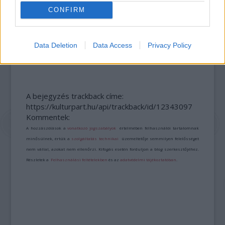
CONFIRM
TÍZ NAP, SZÁZ SZÓLISTA - INDUL A FAB
Data Deletion
Data Access
Privacy Policy
JUBILEUMI ZENEI ÜNNEPE
A bejegyzés trackback címe:
https://kulturpart.hu/api/trackback/id/12343097
Kommentek:
A hozzászólások a
vonatkozó jogszabályok
értelmében felhasználói tartalomnak
minősülnek, értük a
szolgáltatás technikai
üzemeltetője semmilyen felelősséget
nem vállal, azokat nem ellenőrzi. Kifogás esetén forduljon a blog szerkesztőjéhez.
Részletek a
Felhasználási feltételekben
és az
adatvédelmi tájékoztatóban
.