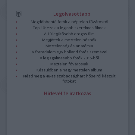
Legolvasottabb
Megdöbbentő fotók a néptelen fővárosról
Top 10: ezek a legjobb szerelmes filmek
A 10 legütősebb drogos film
Megjöttek a meztelen hősnők
Meztelenség és anatómia
A forradalom egy holland fotós szemével
A legizgalmasabb fotók 2015-ből
Meztelen fővárosiak
Készülőben a nagy meztelen album
Nézd meg a 48-as szabadságharc hőseiről készült
fotókat!
Hírlevél feliratkozás