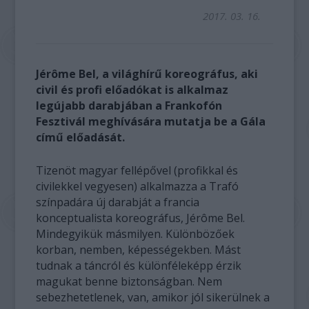
2017. 03. 16.
Jérôme Bel, a világhírű koreográfus, aki
civil és profi előadókat is alkalmaz
legújabb darabjában a Frankofón
Fesztivál meghívására mutatja be a Gála
című előadását.
Tizenöt magyar fellépővel (profikkal és
civilekkel vegyesen) alkalmazza a Trafó
színpadára új darabját a francia
konceptualista koreográfus, Jérôme Bel.
Mindegyikük másmilyen. Különbözőek
korban, nemben, képességekben. Mást
tudnak a táncról és különféleképp érzik
magukat benne biztonságban. Nem
sebezhetetlenek, van, amikor jól sikerülnek a