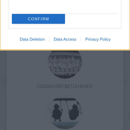
CONFIRM
Programajánló
Tánc
Trafó
Frankofón Fesztivál
Data Deletion
Data Access
Privacy Policy
CSODAVÁRÓ BETLEHEMES