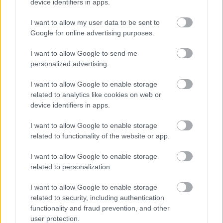
rizikóvállalás, mint a sikeres előadás, ami
device identifiers in apps.
semmi újat nem tanít. A civil táncos
I want to allow my user data to be sent to
számomra pont azt a művészetet testesíti meg,
Google for online advertising purposes.
amihez szenvedélyesen vonzódom.” (Jérôme
Bel)
I want to allow Google to send me
personalized advertising.
I want to allow Google to enable storage
related to analytics like cookies on web or
Jérôme Bel (FR): Gala
device identifiers in apps.
Trafó
I want to allow Google to enable storage
related to functionality of the website or app.
Időpontok:
I want to allow Google to enable storage
2017.03.16. 20:00
related to personalization.
2017.03.17. 20:00
2017.03.18. 20:00
I want to allow Google to enable storage
related to security, including authentication
Produkció: R.B. Jérôme Bel (Paris)
functionality and fraud prevention, and other
user protection.