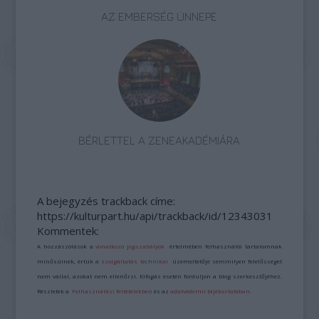
AZ EMBERSÉG ÜNNEPE
BÉRLETTEL A ZENEAKADÉMIÁRA
A bejegyzés trackback címe:
https://kulturpart.hu/api/trackback/id/12343031
Kommentek:
A hozzászólások a
vonatkozó jogszabályok
értelmében felhasználói tartalomnak
minősülnek, értük a
szolgáltatás technikai
üzemeltetője semmilyen felelősséget
nem vállal, azokat nem ellenőrzi. Kifogás esetén forduljon a blog szerkesztőjéhez.
Részletek a
Felhasználási feltételekben
és az
adatvédelmi tájékoztatóban
.