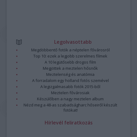
Legolvasottabb
Megdöbbentő fotók a néptelen fővárosról
Top 10: ezek a legjobb szerelmes filmek
A 10 legütősebb drogos film
Megjöttek a meztelen hősnők
Meztelenség és anatómia
A forradalom egy holland fotós szemével
A legizgalmasabb fotók 2015-ből
Meztelen fővárosiak
Készülőben a nagy meztelen album
Nézd meg a 48-as szabadságharc hőseiről készült
fotókat!
Hírlevél feliratkozás