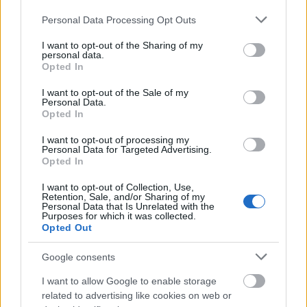
Please note that this website/app uses one or more Google
Personal Data Processing Opt Outs
services and may gather and store information including but
not limited to your visit or usage behaviour. You may click to
I want to opt-out of the Sharing of my
personal data.
grant or deny consent to Google and its third-party tags to
Opted In
use your data for below specified purposes in below Google
consent section.
I want to opt-out of the Sale of my
Personal Data.
Opted In
Jérôme Belt mindig is az érdekelte, hogy mi
rejlik az előadás mögött. Koreográfiáiban a
I want to opt-out of processing my
Personal Data for Targeted Advertising.
tánc és a színház szabályait és lehetőségeit
Opted In
elemzi, és magát az elemzést állítja színpadra.
I want to opt-out of Collection, Use,
Retention, Sale, and/or Sharing of my
Personal Data that Is Unrelated with the
Purposes for which it was collected.
Opted Out
„Ez a projekt a megkísérlésről, az újra
próbálkozásról és a felfedezésről szól, nem
Google consents
pedig az irányításról és a mestermunkáról,
még akkor is, ha ebben benne van a kudarc.
I want to allow Google to enable storage
Nézőként engem sokkal jobban érdekel a
related to advertising like cookies on web or