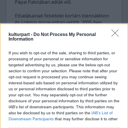
Pápai Palotában adták elő.
Előadásainak felvételei kortárs biennálékon
és számos múzeumban vetítik. 2005-ben
Bessie-díjat kapott New Yorkban a
The show
kulturpart -
Do Not Process My Personal
must go on
című előadásáért. 2008-ban Pichet
Information
Klunchunnal közös darabjukért Európa egyik
legrangosabb kulturális kitűntetésével, a
If you wish to opt-out of the sale, sharing to third parties, or
Routes Princess Margriet – a kulturális
processing of your personal or sensitive information for
sokszínűségért díjjal tüntették ki őket. 2013-
targeted advertising by us, please use the below opt-out
ban a Disabled Theater (2012) beválogatták a
section to confirm your selection. Please note that after your
berlini Theatertreffen-be és megnyerte a
opt-out request is processed you may continue seeing
Swiss Dance Awards-ot kortárstánc
interest-based ads based on personal information utilized by
kategóriában.
us or personal information disclosed to third parties prior to
your opt-out. You may separately opt-out of the further
disclosure of your personal information by third parties on the
IAB’s list of downstream participants. This information may
also be disclosed by us to third parties on the
IAB’s List of
Downstream Participants
that may further disclose it to other
third parties.