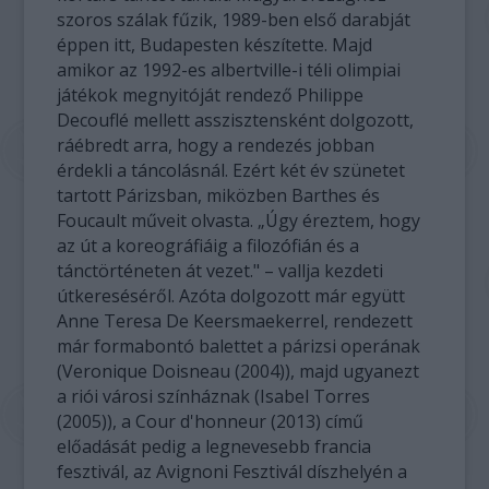
szoros szálak fűzik, 1989-ben első darabját
éppen itt, Budapesten készítette. Majd
amikor az 1992-es albertville-i téli olimpiai
játékok megnyitóját rendező Philippe
Decouflé mellett asszisztensként dolgozott,
ráébredt arra, hogy a rendezés jobban
érdekli a táncolásnál. Ezért két év szünetet
tartott Párizsban, miközben Barthes és
Foucault műveit olvasta. „Úgy éreztem, hogy
az út a koreográfiáig a filozófián és a
tánctörténeten át vezet." – vallja kezdeti
útkereséséről. Azóta dolgozott már együtt
Anne Teresa De Keersmaekerrel, rendezett
már formabontó balettet a párizsi operának
(Veronique Doisneau (2004)), majd ugyanezt
a riói városi színháznak (Isabel Torres
(2005)), a Cour d'honneur (2013) című
előadását pedig a legnevesebb francia
fesztivál, az Avignoni Fesztivál díszhelyén a