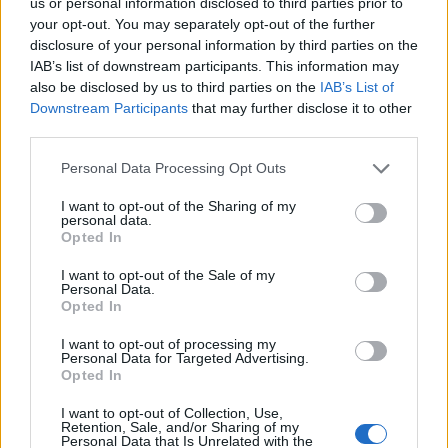
us or personal information disclosed to third parties prior to
Fővárosi Képtár, Janus Pannonius Múzeum –
your opt-out. You may separately opt-out of the further
Modern Magyar Képtár – Pécs, Rómer Flóris
disclosure of your personal information by third parties on the
Művészeti és Történeti Múzeum - Győr,
IAB’s list of downstream participants. This information may
Herman Ottó Múzeum – Miskolc, Szent István
also be disclosed by us to third parties on the
IAB’s List of
Király Múzeum – Székesfehérvár, Dornyay
Downstream Participants
that may further disclose it to other
Béla Múzeum – Salgótarján, Laczkó Dezső
third parties.
Múzeum – Veszprém, Ferenczy Múzeumi
Please note that this website/app uses one or more Google
Központ – Szentendre stb.), kisebb része
Personal Data Processing Opt Outs
services and may gather and store information including but
magángyűjtőknél lelhető fel.
not limited to your visit or usage behaviour. You may click to
I want to opt-out of the Sharing of my
personal data.
grant or deny consent to Google and its third-party tags to
A kiállítás kurátorai: Fertőszögi Péter, a
Opted In
use your data for below specified purposes in below Google
Kovács Gábor Művészeti Alapítvány
consent section.
I want to opt-out of the Sale of my
kuratóriumának elnöke, és Marosvölgyi
Personal Data.
Gábor, az Alapítvány művészettörténésze,
Opted In
akivel a megnyitó után beszélgettünk:
I want to opt-out of processing my
Personal Data for Targeted Advertising.
Opted In
I want to opt-out of Collection, Use,
Retention, Sale, and/or Sharing of my
Personal Data that Is Unrelated with the