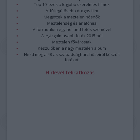
Top 10: ezek a legjobb szerelmes filmek
A 10 legütősebb drogos film
Megjöttek a meztelen hősnők
Meztelenség és anatómia
A forradalom egy holland fotós szemével
A legizgalmasabb fotók 2015-ből
Meztelen fővárosiak
Készülőben a nagy meztelen album
Nézd meg a 48-as szabadságharc hőseiről készült
fotókat!
Hírlevél feliratkozás