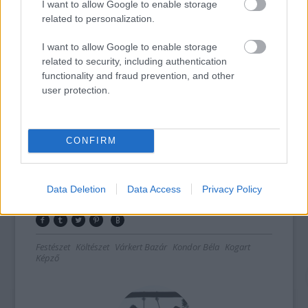
I want to allow Google to enable storage
Budapest, Ybl Miklós tér 2.)
related to personalization.
2017. március 31 – július 2.
I want to allow Google to enable storage
related to security, including authentication
Nyitva tartás: kedd-vasárnap: 10.00-18.00
functionality and fraud prevention, and other
user protection.
www.kogart.hu
facebook.com/kogart
CONFIRM
Data Deletion
Data Access
Privacy Policy
Festészet
Költészet
Várkert Bazár
Kondor Béla
Kogart
Képző