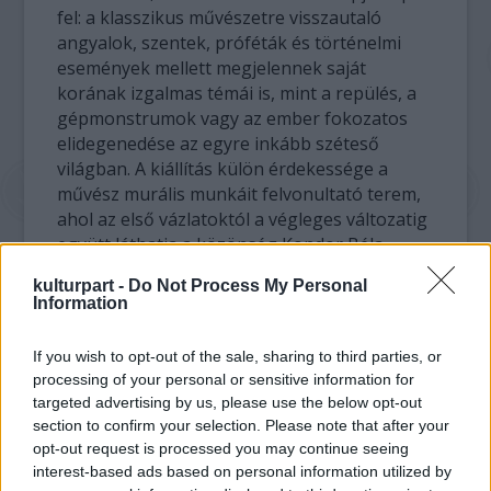
fel: a klasszikus művészetre visszautaló
angyalok, szentek, próféták és történelmi
események mellett megjelennek saját
korának izgalmas témái is, mint a repülés, a
gépmonstrumok vagy az ember fokozatos
elidegenedése az egyre inkább széteső
világban. A kiállítás külön érdekessége a
művész murális munkáit felvonultató terem,
ahol az első vázlatoktól a végleges változatig
együtt láthatja a közönség Kondor Béla
szinte minden jelentős falfestészeti munkáját.
kulturpart -
Do Not Process My Personal
Information
Kondor életművét közel 2000 festmény és
grafikai lap alkotja, amelynek nagyobbik
If you wish to opt-out of the sale, sharing to third parties, or
része (mintegy 70 százaléka) a halála után
processing of your personal or sensitive information for
néhány évvel állami gyűjteményekbe került
targeted advertising by us, please use the below opt-out
(Szépművészeti Múzeum – Magyar Nemzeti
section to confirm your selection. Please note that after your
Galéria, Petőfi Irodalmi Múzeum, Budapesti
opt-out request is processed you may continue seeing
Történeti Múzeum, Kiscelli Múzeum –
interest-based ads based on personal information utilized by