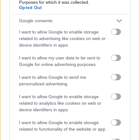
Purposes for which it was collected.
Opted Out
Google consents
I want to allow Google to enable storage
related to advertising like cookies on web or
device identifiers in apps.
I want to allow my user data to be sent to
A tárlat az Emberi Erőforrások Minisztériuma
Google for online advertising purposes.
támogatásával, a Kovács Gábor Művészeti
I want to allow Google to send me
Alapítvány, a Szépművészeti Múzeum –
personalized advertising.
Magyar Nemzeti Galéria és a Várkert Bazár
közös szervezésében jött létre, és 2017. július
I want to allow Google to enable storage
2-ig látogatható.
related to analytics like cookies on web or
device identifiers in apps.
KONDOR BÉLA GYŰJTEMÉNYES KIÁLLÍTÁSA
I want to allow Google to enable storage
related to functionality of the website or app.
Várkert Bazár, Testőrpalota (1013