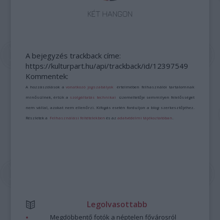
KÉT HANGON
A bejegyzés trackback címe:
https://kulturpart.hu/api/trackback/id/12397549
Kommentek:
A hozzászólások a
vonatkozó jogszabályok
értelmében felhasználói tartalomnak
minősülnek, értük a
szolgáltatás technikai
üzemeltetője semmilyen felelősséget
nem vállal, azokat nem ellenőrzi. Kifogás esetén forduljon a blog szerkesztőjéhez.
Részletek a
Felhasználási feltételekben
és az
adatvédelmi tájékoztatóban
.
Legolvasottabb
Megdöbbentő fotók a néptelen fővárosról