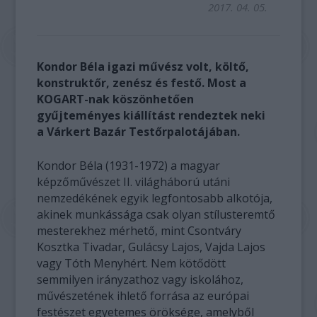
2017. 04. 05.
Kondor Béla igazi művész volt, költő,
konstruktőr, zenész és festő. Most a
KOGART-nak köszönhetően
gyűjteményes kiállítást rendeztek neki
a Várkert Bazár Testőrpalotájában.
Kondor Béla (1931-1972) a magyar
képzőművészet II. világháború utáni
nemzedékének egyik legfontosabb alkotója,
akinek munkássága csak olyan stílusteremtő
mesterekhez mérhető, mint Csontváry
Kosztka Tivadar, Gulácsy Lajos, Vajda Lajos
vagy Tóth Menyhért. Nem kötődött
semmilyen irányzathoz vagy iskolához,
művészetének ihlető forrása az európai
festészet egyetemes öröksége, amelyből