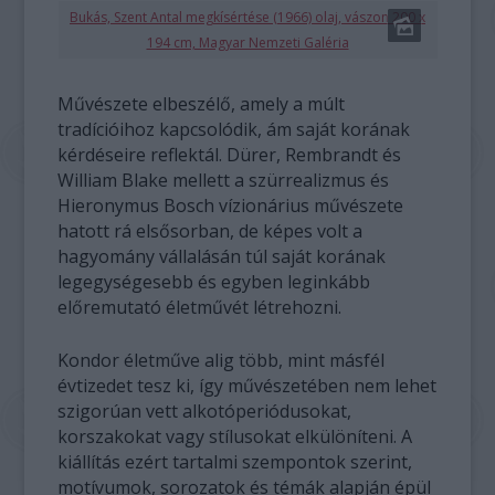
Bukás, Szent Antal megkísértése (1966) olaj, vászon 200 x
194 cm, Magyar Nemzeti Galéria
Művészete elbeszélő, amely a múlt
tradícióihoz kapcsolódik, ám saját korának
kérdéseire reflektál. Dürer, Rembrandt és
William Blake mellett a szürrealizmus és
Hieronymus Bosch vízionárius művészete
hatott rá elsősorban, de képes volt a
hagyomány vállalásán túl saját korának
legegységesebb és egyben leginkább
előremutató életművét létrehozni.
Kondor életműve alig több, mint másfél
évtizedet tesz ki, így művészetében nem lehet
szigorúan vett alkotóperiódusokat,
korszakokat vagy stílusokat elkülöníteni. A
kiállítás ezért tartalmi szempontok szerint,
motívumok, sorozatok és témák alapján épül