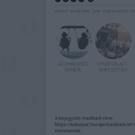
Koncert
Novák Péter
Zene
Programajánló
Fo
AZ EMBERSÉG
ETNOFON AZ I.
ÜNNEPE
ONIFESZT-EN
A bejegyzés trackback címe:
https://kulturpart.hu/api/trackback/i
Kommentek: