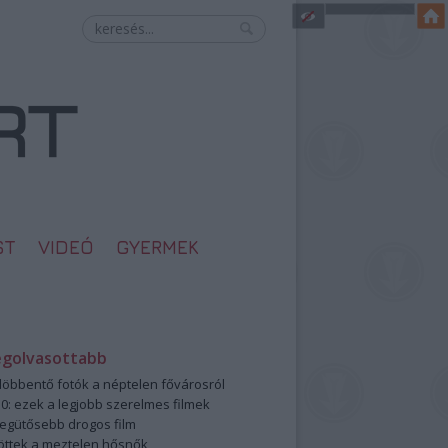
ST
VIDEÓ
GYERMEK
egolvasottabb
öbbentő fotók a néptelen fővárosról
0: ezek a legjobb szerelmes filmek
legütősebb drogos film
öttek a meztelen hősnők