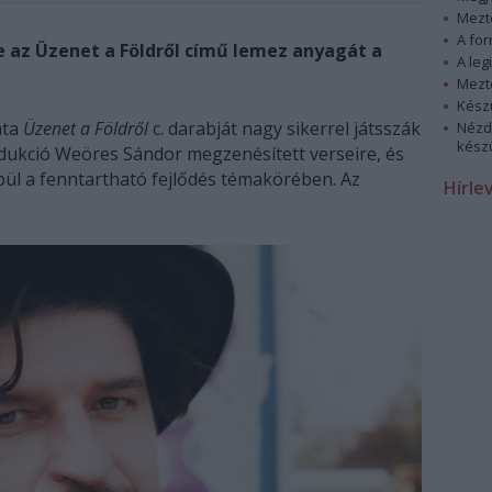
Mezt
A fo
e az Üzenet a Földről című lemez anyagát a
A leg
Mezt
Kész
ata
Üzenet a Földről
c. darabját nagy sikerrel játsszák
Nézd
készü
dukció Weöres Sándor megzenésített verseire, és
pül a fenntartható fejlődés témakörében. Az
Hírle