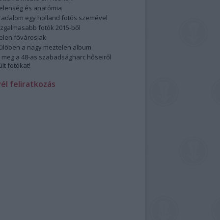
elenség és anatómia
rradalom egy holland fotós szemével
izgalmasabb fotók 2015-ből
elen fővárosiak
ülőben a nagy meztelen album
 meg a 48-as szabadságharc hőseiről
lt fotókat!
vél feliratkozás