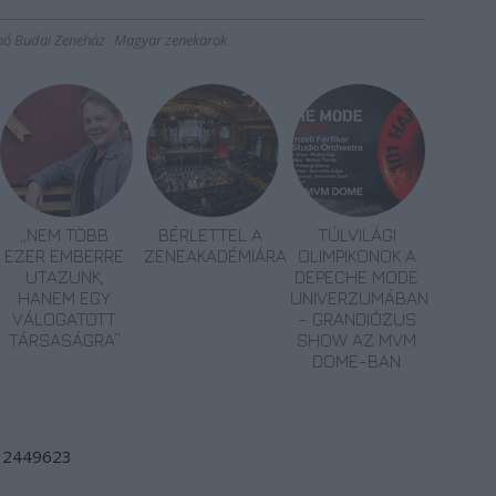
nó Budai Zeneház
Magyar zenekarok
„NEM TÖBB
BÉRLETTEL A
TÚLVILÁGI
EZER EMBERRE
ZENEAKADÉMIÁRA
OLIMPIKONOK A
UTAZUNK,
DEPECHE MODE
HANEM EGY
UNIVERZUMÁBAN
VÁLOGATOTT
– GRANDIÓZUS
TÁRSASÁGRA”
SHOW AZ MVM
DOME-BAN
d/12449623