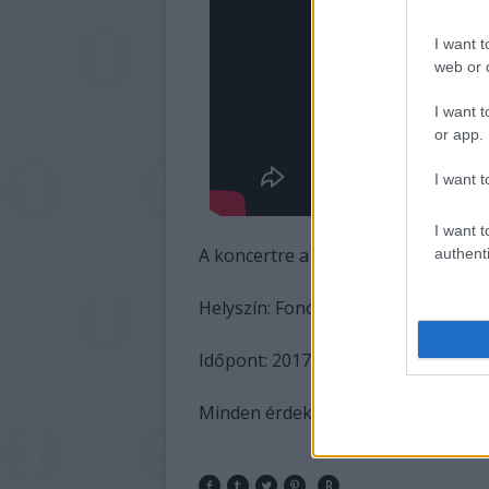
I want t
web or d
I want t
or app.
I want t
I want t
A koncertre a belépés ingyenes!
authenti
Helyszín: Fonó Budai Zeneház
Időpont: 2017.05.01. 18:00
Minden érdeklődőt szeretettel váru