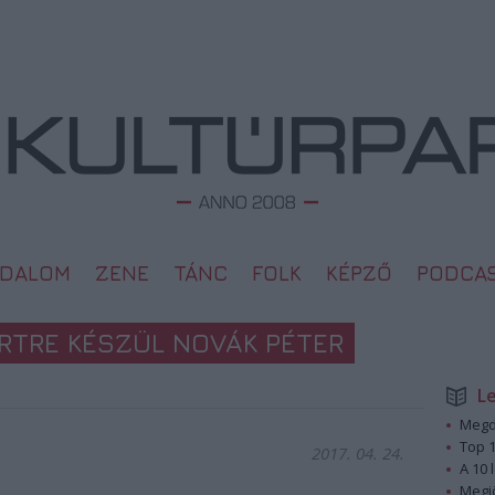
ODALOM
ZENE
TÁNC
FOLK
KÉPZŐ
PODCA
TRE KÉSZÜL NOVÁK PÉTER
L
Megd
Top 1
2017. 04. 24.
A 10 
Megj