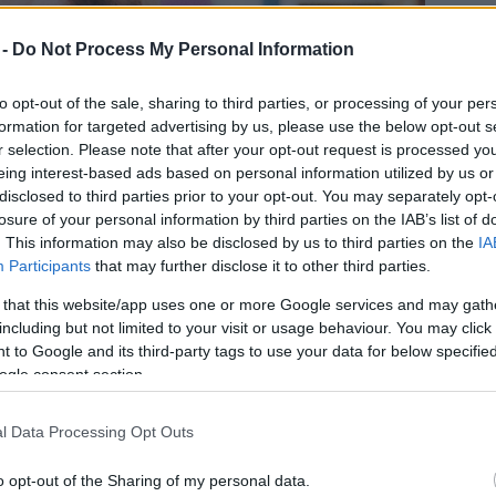
 -
Do Not Process My Personal Information
to opt-out of the sale, sharing to third parties, or processing of your per
formation for targeted advertising by us, please use the below opt-out s
r selection. Please note that after your opt-out request is processed y
eing interest-based ads based on personal information utilized by us or
disclosed to third parties prior to your opt-out. You may separately opt-
losure of your personal information by third parties on the IAB’s list of
. This information may also be disclosed by us to third parties on the
IA
Participants
that may further disclose it to other third parties.
 that this website/app uses one or more Google services and may gath
including but not limited to your visit or usage behaviour. You may click 
a, szabadon gyakorolva faji, nemi, etnikai, vallási
 to Google and its third-party tags to use your data for below specifi
 alapfokon, a flóra és fauna, tűz, víz, föld, levegő,
ogle consent section.
alta össze az előadás üzenetét Novák Péter.
l Data Processing Opt Outs
zített korongon 29 szám hallható. A zenészek
o opt-out of the Sharing of my personal data.