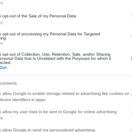
 ismert Molnár Balázst, az Etnofon Zenei Társulás
In
ma díjas fúvós Szokolay Dongó Balázst, a Kimnowak
amint László Braun gitárost. Bár maga az előadás a
o opt-out of the Sale of my Personal Data.
emez korántsem gyereklemez: a felnőttek számára
In
nt a fiataloknak. Üzenetet, a Földről.
to opt-out of processing my Personal Data for Targeted
ing.
In
o opt-out of Collection, Use, Retention, Sale, and/or Sharing
ersonal Data that Is Unrelated with the Purposes for which it
lected.
Out
consents
o allow Google to enable storage related to advertising like cookies on
evice identifiers in apps.
o allow my user data to be sent to Google for online advertising
s.
to allow Google to send me personalized advertising.