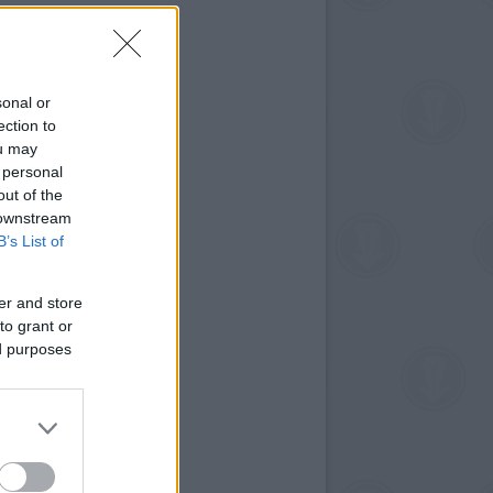
sonal or
ection to
ou may
 personal
out of the
 downstream
B’s List of
er and store
to grant or
ed purposes