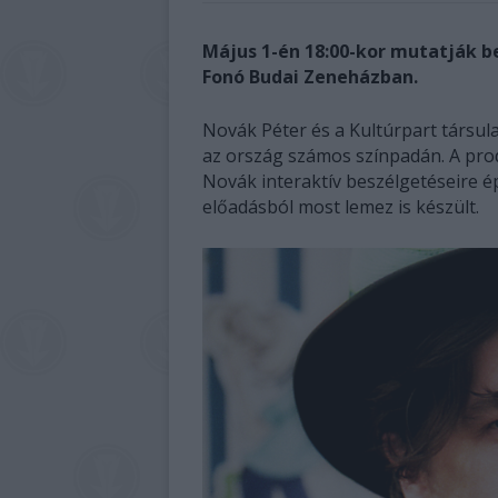
Május 1-én 18:00-kor mutatják b
Fonó Budai Zeneházban.
Novák Péter és a Kultúrpart társul
az ország számos színpadán. A pro
Novák interaktív beszélgetéseire é
előadásból most lemez is készült.