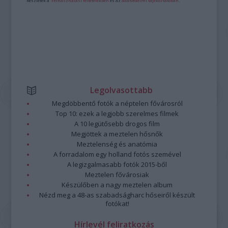
Részletek a
Felhasználási feltételekben
és az
adatvédelmi tájékoztatóban
.
Legolvasottabb
Megdöbbentő fotók a néptelen fővárosról
Top 10: ezek a legjobb szerelmes filmek
A 10 legütősebb drogos film
Megjöttek a meztelen hősnők
Meztelenség és anatómia
A forradalom egy holland fotós szemével
A legizgalmasabb fotók 2015-ből
Meztelen fővárosiak
Készülőben a nagy meztelen album
Nézd meg a 48-as szabadságharc hőseiről készült
fotókat!
Hírlevél feliratkozás