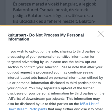
És persze marad a vidéki hangulat, a legjobb
Balatonfüred-Csopaki borok, díszletnek
pedig a Balaton közelsége, a szőlősorok, a
kis utcácskák és a fehérre meszelt, Balaton-
felvidéki házak.
kulturpart -
Do Not Process My Personal
A Jazzpiknik a gasztronómiában is a
Information
minőséget képviseli, az északi part
közkedvelt éttermei és kézműves termelői
If you wish to opt-out of the sale, sharing to third parties, or
biztosítják majd a harapnivalókat, a
processing of your personal or sensitive information for
piknikhangulatot pedig piknikkosarak,
targeted advertising by us, please use the below opt-out
section to confirm your selection. Please note that after your
behűtött borok, helyi termelői finomságok és
opt-out request is processed you may continue seeing
plédek teszik teljessé. A fesztivál
interest-based ads based on personal information utilized by
borkínálatának alapját a házigazda Homola
us or personal information disclosed to third parties prior to
Pincészet borai adják, emellett kaphatók
your opt-out. You may separately opt-out of the further
lesznek a környékbeli pincészetek válogatott
disclosure of your personal information by third parties on the
borai is. Idén is lehet majd TukTukokkal
IAB’s list of downstream participants. This information may
közlekedni a helyszínek között, a kis motorok
also be disclosed by us to third parties on the
IAB’s List of
már a fesztivál védjegyévé váltak.
Downstream Participants
that may further disclose it to other