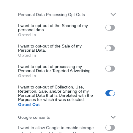
Délutánonként interaktív
third parties.
gyerekprogramokkal várjuk a kicsiket a
Please note that this website/app uses one or more Google
Personal Data Processing Opt Outs
Tájház udvaron és a Nagyszínpad mellett.
services and may gather and store information including but
not limited to your visit or usage behaviour. You may click to
I want to opt-out of the Sharing of my
personal data.
grant or deny consent to Google and its third-party tags to
Opted In
Paloznaki Jazzpiknik
use your data for below specified purposes in below Google
consent section.
I want to opt-out of the Sale of my
Paloznak, 2017 augusztus 3-4-5.
Personal Data.
Opted In
www.jazzpiknik.hu
I want to opt-out of processing my
Personal Data for Targeted Advertising.
Opted In
Jegyek
itt válthatóak.
I want to opt-out of Collection, Use,
Retention, Sale, and/or Sharing of my
Kedvezményes jegyelővétel 2017. május
Personal Data that Is Unrelated with the
Purposes for which it was collected.
31-ig:
Opted Out
Kedvezményes nulladik nap: 8.900 Ft
Google consents
I want to allow Google to enable storage
Napijegy: 6.900 Ft – augusztus 4.,