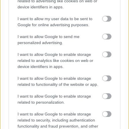
related to advertising like cookies on web or
augusztus 5.
device identifiers in apps.
Kedvezményes elővételes kétnapos
I want to allow my user data to be sent to
(augusztus 4-5.) fesztiválbérlet: 11.900 Ft
Google for online advertising purposes.
Kedvezményes elővételes háromnapos
I want to allow Google to send me
personalized advertising.
(augusztus 3-4-5.) fesztiválbérlet: 16.500 Ft
I want to allow Google to enable storage
Első 100 db EARLY BIRD háromnapos
related to analytics like cookies on web or
bérlet: 12.900 Ft
device identifiers in apps.
Elővételes jegyárak 2017. június 1-től
I want to allow Google to enable storage
augusztus 2. éjfélig:
related to functionality of the website or app.
I want to allow Google to enable storage
Nulladik nap: 9.900 Ft
related to personalization.
Napijegy: 7.900 Ft – augusztus 4.,
I want to allow Google to enable storage
augusztus 5.
related to security, including authentication
functionality and fraud prevention, and other