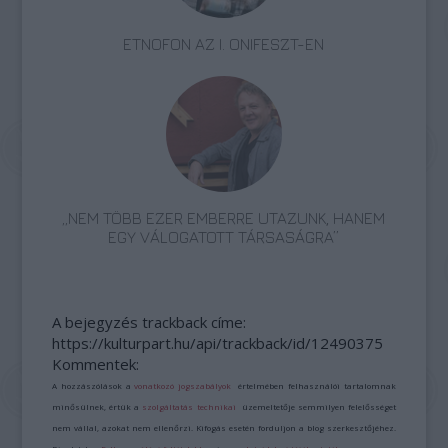
ETNOFON AZ I. ONIFESZT-EN
„NEM TÖBB EZER EMBERRE UTAZUNK, HANEM
EGY VÁLOGATOTT TÁRSASÁGRA”
A bejegyzés trackback címe:
https://kulturpart.hu/api/trackback/id/12490375
Kommentek:
A hozzászólások a
vonatkozó jogszabályok
értelmében felhasználói tartalomnak
minősülnek, értük a
szolgáltatás technikai
üzemeltetője semmilyen felelősséget
nem vállal, azokat nem ellenőrzi. Kifogás esetén forduljon a blog szerkesztőjéhez.