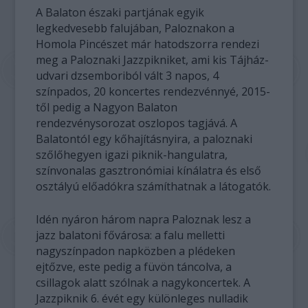
A Balaton északi partjának egyik
legkedvesebb falujában, Paloznakon a
Homola Pincészet már hatodszorra rendezi
meg a Paloznaki Jazzpikniket, ami kis Tájház-
udvari dzsemboriból vált 3 napos, 4
színpados, 20 koncertes rendezvénnyé, 2015-
től pedig a Nagyon Balaton
rendezvénysorozat oszlopos tagjává. A
Balatontól egy kőhajításnyira, a paloznaki
szőlőhegyen igazi piknik-hangulatra,
színvonalas gasztronómiai kínálatra és első
osztályú előadókra számíthatnak a látogatók.
Idén nyáron három napra Paloznak lesz a
jazz balatoni fővárosa: a falu melletti
nagyszínpadon napközben a plédeken
ejtőzve, este pedig a füvön táncolva, a
csillagok alatt szólnak a nagykoncertek. A
Jazzpiknik 6. évét egy különleges nulladik