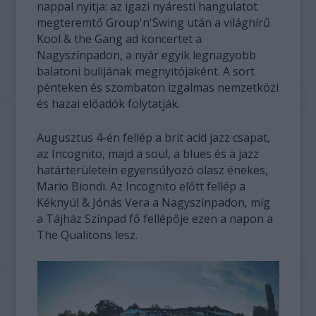
nappal nyitja: az igazi nyáresti hangulatot
megteremtő Group'n'Swing után a világhírű
Kool & the Gang ad koncertet a
Nagyszínpadon, a nyár egyik legnagyobb
balatoni bulijának megnyitójaként. A sort
pénteken és szombaton izgalmas nemzetközi
és hazai előadók folytatják.
Augusztus 4-én fellép a brit acid jazz csapat,
az Incognito, majd a soul, a blues és a jazz
határterületein egyensúlyozó olasz énekes,
Mario Biondi. Az Incognito előtt fellép a
Kéknyúl & Jónás Vera a Nagyszínpadon, míg
a Tájház Színpad fő fellépője ezen a napon a
The Qualitons lesz.