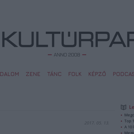
ODALOM
ZENE
TÁNC
FOLK
KÉPZŐ
PODCA
L
Megd
Top 1
2017. 05. 13.
A 10 
Megj