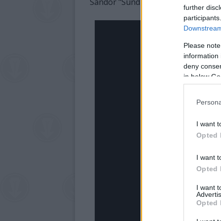
Sándor "Sündi", és az általa vezete
further disc
participants
Downstream 
Please note
information 
deny consent
in below Go
Persona
I want t
Opted 
I want t
Opted 
I want 
Advertis
Opted 