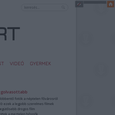
ST
VIDEÓ
GYERMEK
egolvasottabb
öbbentő fotók a néptelen fővárosról
0: ezek a legjobb szerelmes filmek
legütősebb drogos film
öttek a meztelen hősnők