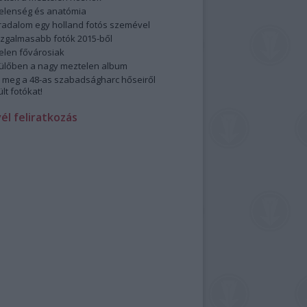
elenség és anatómia
rradalom egy holland fotós szemével
izgalmasabb fotók 2015-ből
elen fővárosiak
ülőben a nagy meztelen album
 meg a 48-as szabadságharc hőseiről
lt fotókat!
vél feliratkozás