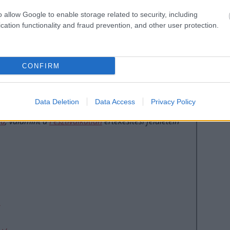
s Rémi Tünde
o allow Google to enable storage related to security, including
cation functionality and fraud prevention, and other user protection.
műhely, az Alba Regia Táncegyüttes és a Nógrád
CONFIRM
Data Deletion
Data Access
Privacy Policy
da
, valamint a
Fesztiválkatlan
értékesítési felületein