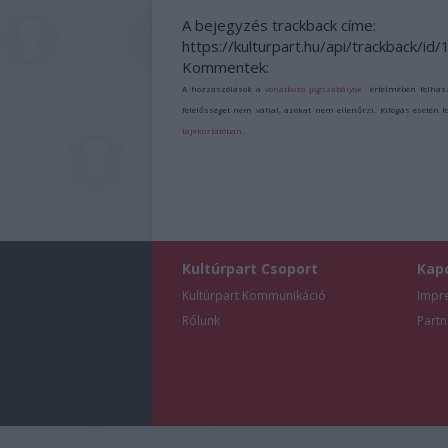
A bejegyzés trackback címe:
https://kulturpart.hu/api/trackback/i
Kommentek:
A hozzászólások a
vonatkozó jogszabályok
értelmében felhas
felelősséget nem vállal, azokat nem ellenőrzi. Kifogás esetén 
tájékoztatóban
.
Kultúrpart Csoport
Kap
Kultúrpart Kommunikáció
Impr
Rólunk
Partn