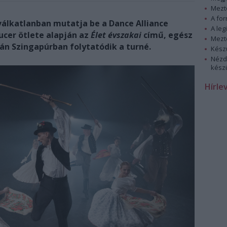
Mezt
A fo
válkatlanban mutatja be a Dance Alliance
A leg
cer ötlete alapján az
Élet évszakai
című, egész
Mezt
án Szingapúrban folytatódik a turné.
Kész
Nézd
készü
Hírle