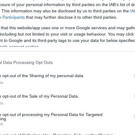
tt Buda Folk Band állt a produkció rendelkezésére.
losure of your personal information by third parties on the IAB’s list of
. This information may also be disclosed by us to third parties on the
IA
Participants
that may further disclose it to other third parties.
 that this website/app uses one or more Google services and may gath
including but not limited to your visit or usage behaviour. You may click 
 to Google and its third-party tags to use your data for below specifi
ogle consent section.
l Data Processing Opt Outs
o opt-out of the Sharing of my personal data.
In
o opt-out of the Sale of my Personal Data.
In
to opt-out of processing my Personal Data for Targeted
ing.
In