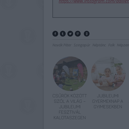
https://www.instagram.com/dallien
Novák Péter
Szingapúr
Néptánc
Folk
Népzen
CSŰRÖK KÖZÖTT
JUBILEUMI
SZÓL A VILÁG –
GYERMEKNAP A
JUBILEUMI
GYIMESEKBEN
FESZTIVÁL
KALOTASZEGEN