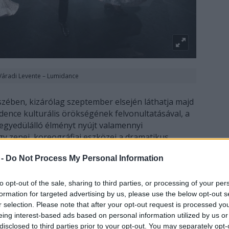
Váradi Levente – Lumidance
zében, kizárólag szeptember elsején láthatja majd
dence kulturális örökségének felvonultatásával, a
egyedülálló élményt nyújt valamennyi
y zenei, koreográfiai eszközei a dramatikus
keltenek; az előadás egyszerre könnyed és
 -
Do Not Process My Personal Information
ntikus formák újragondolásával. Muha Csaba
eit Novák Péter, a sokszínű előadóművész és
fer János és Rémi Tünde a néptánc szakma elismert
to opt-out of the sale, sharing to third parties, or processing of your per
formation for targeted advertising by us, please use the below opt-out s
 a három nagy múltú együttes, a miskolci
r selection. Please note that after your opt-out request is processed y
ehérvári Alba Regia Táncegyüttes és a salgótarjáni
eing interest-based ads based on personal information utilized by us or
zenei hangzásvilág megteremtésében ifjabb Csoóri
disclosed to third parties prior to your opt-out. You may separately opt-