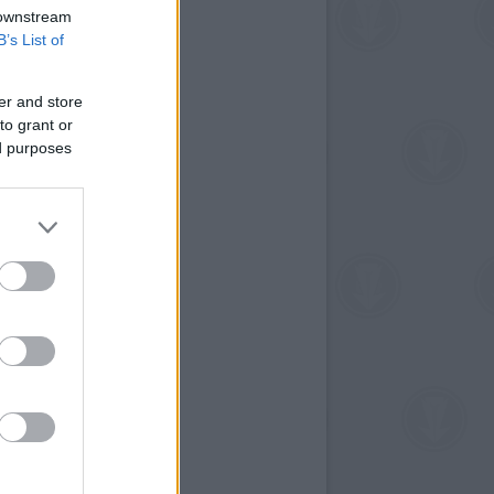
 downstream
B’s List of
er and store
to grant or
ed purposes