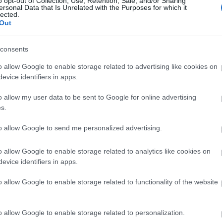
o opt-out of Collection, Use, Retention, Sale, and/or Sharing
ersonal Data that Is Unrelated with the Purposes for which it
lected.
Out
consents
o allow Google to enable storage related to advertising like cookies on
ást egyéb elemekkel is színesítik a szervezők,
evice identifiers in apps.
elennek meg, lévén a nézők az előadás teljes
távozásig – információkkal, interaktív elemekkel
o allow my user data to be sent to Google for online advertising
illetően.
s.
to allow Google to send me personalized advertising.
o allow Google to enable storage related to analytics like cookies on
evice identifiers in apps.
o allow Google to enable storage related to functionality of the website
 Band
o allow Google to enable storage related to personalization.