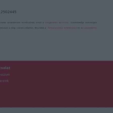
d/12502445
ználói tartalomnak minősülnek, értük a
szolgáltatás technikai
üzemeltetője semmilyen
forduljon a blog szerkesztőjéhez. Részletek a
Felhasználási feltételekben
és az
adatvédelmi
csolat
esszum
ereink