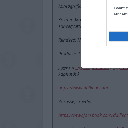
Koreográfia: Appelshoffer János é
I want t
authenti
Közreműködnek a Színvavölgyi Tánc
Táncegyüttes tagjai.
Rendező: Novák Péter
Producer: Muha Csaba
Jegyek a
jegy.hu
,
broadway jegyiro
kaphatóak.
https://www.dallient.com
Közösségi media:
https://www.facebook.com/dallient