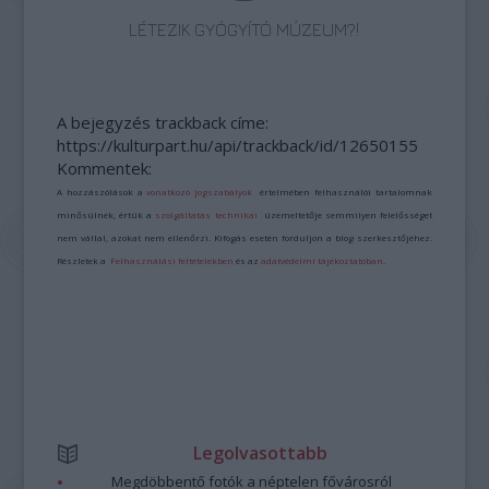
LÉTEZIK GYÓGYÍTÓ MÚZEUM?!
A bejegyzés trackback címe:
https://kulturpart.hu/api/trackback/id/12650155
Kommentek:
A hozzászólások a
vonatkozó jogszabályok
értelmében felhasználói tartalomnak
minősülnek, értük a
szolgáltatás technikai
üzemeltetője semmilyen felelősséget
nem vállal, azokat nem ellenőrzi. Kifogás esetén forduljon a blog szerkesztőjéhez.
Részletek a
Felhasználási feltételekben
és az
adatvédelmi tájékoztatóban
.
Legolvasottabb
Megdöbbentő fotók a néptelen fővárosról