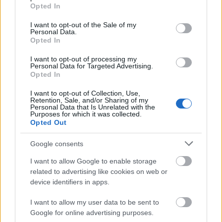
grant or deny consent to Google and its third-party tags to
Opted In
use your data for below specified purposes in below Google
Te döntheted el, hogy melyik napra
consent section.
szóljon a 2db belépőd! A megfejtéseket a
I want to opt-out of the Sale of my
Personal Data.
jatek@kulturpart.hu
-ra várjuk július 18-án
Opted In
éjfélig. A nyertest telefonon értesítjük,
ezért kérjük, neved és számod is küldd el!
I want to opt-out of processing my
Personal Data for Targeted Advertising.
Opted In
A megfejtéshez segítséget
itt találsz.
I want to opt-out of Collection, Use,
Retention, Sale, and/or Sharing of my
A Jazzpiknikről a Kultúrpart rádióműsorában
Personal Data that Is Unrelated with the
Purposes for which it was collected.
is beszélgettünk:
Opted Out
Google consents
I want to allow Google to enable storage
related to advertising like cookies on web or
device identifiers in apps.
I want to allow my user data to be sent to
Google for online advertising purposes.