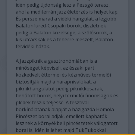
idén pedig újdonság lesz a Pezsgő terasz,
ahol a mediterrán jazz életérzés is helyet kap.
És persze marad a vidéki hangulat, a legjobb
Balatonfüred-Csopaki borok, díszletnek
pedig a Balaton közelsége, a szőlősorok, a
kis utcácskák és a fehérre meszelt, Balaton-
felvidéki házak.
A Jazzpiknik a gasztronómiában is a
minőséget képviseli, az északi part
közkedvelt éttermei és kézműves termelői
biztosítják majd a harapnivalókat, a
piknikhangulatot pedig piknikkosarak,
behűtött borok, helyi termelői finomságok és
plédek teszik teljessé. A fesztivál
borkínálatának alapját a házigazda Homola
Pincészet borai adják, emellett kaphatók
lesznek a környékbeli pincészetek válogatott
borai is. Idén is lehet majd TukTukokkal