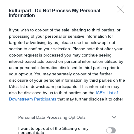
közlekedni a helyszínek között, a kis motorok
már a fesztivál védjegyévé váltak.
kulturpart -
Do Not Process My Personal
Délutánonként interaktív
Information
gyerekprogramokkal várják a kicsiket a
Tájház udvaron és a Nagyszínpad mellett.
If you wish to opt-out of the sale, sharing to third parties, or
processing of your personal or sensitive information for
targeted advertising by us, please use the below opt-out
Most egy 2db napijegyet nyerhetsz, ha
section to confirm your selection. Please note that after your
likeolod a facebook-oldalunkat
, és helyesen
opt-out request is processed you may continue seeing
válaszolsz az alábbi kérdésre:
interest-based ads based on personal information utilized by
us or personal information disclosed to third parties prior to
your opt-out. You may separately opt-out of the further
Ki énekli a Jazzpiknik hivatalos
disclosure of your personal information by third parties on the
himnuszát?
IAB’s list of downstream participants. This information may
also be disclosed by us to third parties on the
IAB’s List of
Downstream Participants
that may further disclose it to other
1. Kool and the Gang
third parties.
2. Fábián Juli és Zoohacker
3. Kandech Evelyne
Please note that this website/app uses one or more Google
Personal Data Processing Opt Outs
services and may gather and store information including but
not limited to your visit or usage behaviour. You may click to
I want to opt-out of the Sharing of my
personal data.