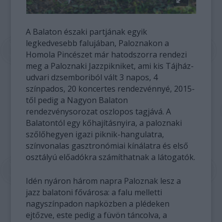
A Balaton északi partjának egyik
legkedvesebb falujában, Paloznakon a
Homola Pincészet már hatodszorra rendezi
meg a Paloznaki Jazzpikniket, ami kis Tájház-
udvari dzsemboriból vált 3 napos, 4
színpados, 20 koncertes rendezvénnyé, 2015-
től pedig a Nagyon Balaton
rendezvénysorozat oszlopos tagjává. A
Balatontól egy kőhajításnyira, a paloznaki
szőlőhegyen igazi piknik-hangulatra,
színvonalas gasztronómiai kínálatra és első
osztályú előadókra számíthatnak a látogatók.
Idén nyáron három napra Paloznak lesz a
jazz balatoni fővárosa: a falu melletti
nagyszínpadon napközben a plédeken
ejtőzve, este pedig a füvön táncolva, a