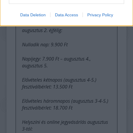
Jegyek
itt válthatóak.
Data Deletion
Data Access
Privacy Policy
Elővételes jegyárak 2017. június 1-től
augusztus 2. éjfélig:
Nulladik nap: 9.900 Ft
Napijegy: 7.900 Ft – augusztus 4.,
augusztus 5.
Elővételes kétnapos (augusztus 4-5.)
fesztiválbérlet: 13.500 Ft
Elővételes háromnapos (augusztus 3-4-5.)
fesztiválbérlet: 18.700 Ft
Helyszíni és online jegyvásárlás augusztus
3-tól: