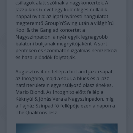
csillagok alatt szólnak a nagykoncertek. A
Jazzpiknik 6. évét egy különleges nulladik
nappal nyitja: az igazi nyáresti hangulatot
megteremtő Group'n'Swing után a világhírű
Kool & the Gang ad koncertet a
Nagyszínpadon, a nyár egyik legnagyobb
balatoni bulijának megnyitójaként. A sort
pénteken és szombaton izgalmas nemzetközi
és hazai előadók folytatják.
Augusztus 4-én fellép a brit acid jazz csapat,
az Incognito, majd a soul, a blues és a jazz
határterületein egyensúlyozó olasz énekes,
Mario Biondi. Az Incognito előtt fellép a
Kéknyúl & Jónás Vera a Nagyszínpadon, míg
a Tájház Színpad fő fellépője ezen a napon a
The Qualitons lesz.