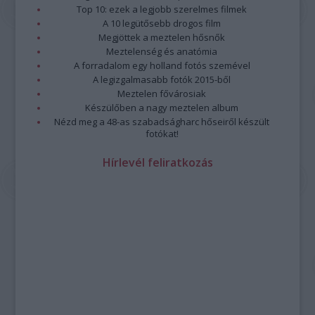
Top 10: ezek a legjobb szerelmes filmek
A 10 legütősebb drogos film
Megjöttek a meztelen hősnők
Meztelenség és anatómia
A forradalom egy holland fotós szemével
A legizgalmasabb fotók 2015-ből
Meztelen fővárosiak
Készülőben a nagy meztelen album
Nézd meg a 48-as szabadságharc hőseiről készült
fotókat!
Hírlevél feliratkozás