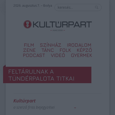
2026. augusztus 7. – Ibolya
FILM
SZÍNHÁZ
IRODALOM
ZENE
TÁNC
FOLK
KÉPZŐ
PODCAST
VIDEÓ
GYERMEK
FELTÁRULNAK A
TÜNDÉRPALOTA TITKAI
Kultúrpart
a szerző friss bejegyzései