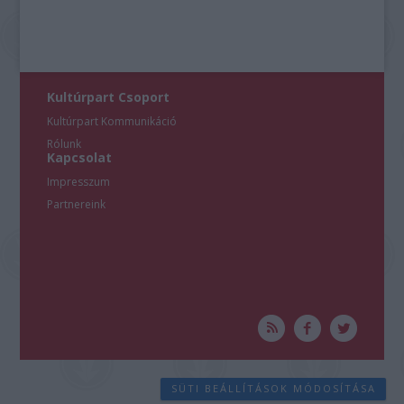
Kultúrpart Csoport
Kultúrpart Kommunikáció
Rólunk
Kapcsolat
Impresszum
Partnereink
SÜTI BEÁLLÍTÁSOK MÓDOSÍTÁSA