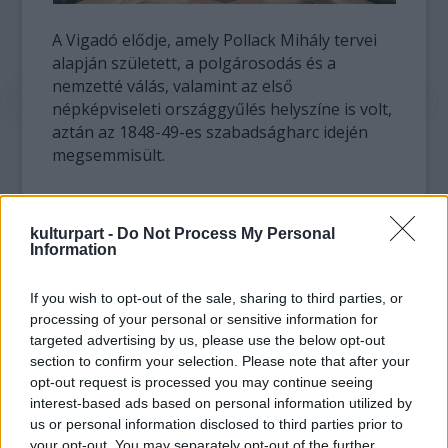
A Vigadó elődje, amely Pollack Mihály tervei
alapján született, a
polgárosodás és a
nemzetté válás, valamint az első
népképviseleti országgyűlés helyszíne is volt,
aztán az 1848-49-es szabadságharc idején
megsemmisült.
Feszl Frigyes tervei alapján csak 1865-re
nyitja meg újra kapuit a Vigadó, amely jeles
kulturpart -
Do Not Process My Personal
eseményeknek ad otthont. 1867-ben itt
Information
tartják Ferenc József koronázási bankettjét,
majd itt születik meg Pest, Buda és Óbuda
If you wish to opt-out of the sale, sharing to third parties, or
egyesítésével Budapest.
processing of your personal or sensitive information for
Hangversenytermében megfordul Strauss,
targeted advertising by us, please use the below opt-out
section to confirm your selection. Please note that after your
Liszt, Erkel, Wagner, Bartók vagy éppen
opt-out request is processed you may continue seeing
Dohnányi, koncerttermében fellép többek
interest-based ads based on personal information utilized by
közt Brahms, Saint-Saëns, Debussy, vezényel
us or personal information disclosed to third parties prior to
Bruno Walter és Herbert von Karajan.
your opt-out. You may separately opt-out of the further