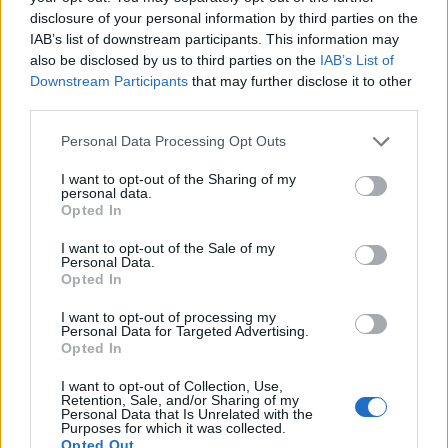
disclosure of your personal information by third parties on the
A Pesti Vigadó Idővonal című épülettörténeti
IAB’s list of downstream participants. This information may
kiállításán, mindent megtudhatunk az
also be disclosed by us to third parties on the
IAB’s List of
épületről, és közvetlen környezetéről, majd
Downstream Participants
that may further disclose it to other
tesztelhetjük tudásunkat ajándékokért és
third parties.
kedvezményekért. Az állandó tárlat kombinált
Please note that this website/app uses one or more Google
Personal Data Processing Opt Outs
házjeggyel vagy sétálójeggyel is látogatható.
services and may gather and store information including but
not limited to your visit or usage behaviour. You may click to
I want to opt-out of the Sharing of my
personal data.
Bővebb információ:
www.vigado.hu
grant or deny consent to Google and its third-party tags to
Opted In
use your data for below specified purposes in below Google
consent section.
I want to opt-out of the Sale of my
Personal Data.
Opted In
Budapest
Történelem
Kiállítás
Vigadó
I want to opt-out of processing my
Personal Data for Targeted Advertising.
Opted In
I want to opt-out of Collection, Use,
Retention, Sale, and/or Sharing of my
Personal Data that Is Unrelated with the
Purposes for which it was collected.
Opted Out