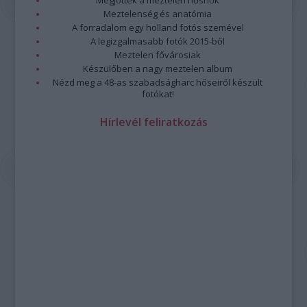
Meztelenség és anatómia
A forradalom egy holland fotós szemével
A legizgalmasabb fotók 2015-ből
Meztelen fővárosiak
Készülőben a nagy meztelen album
Nézd meg a 48-as szabadságharc hőseiről készült
fotókat!
Hírlevél feliratkozás