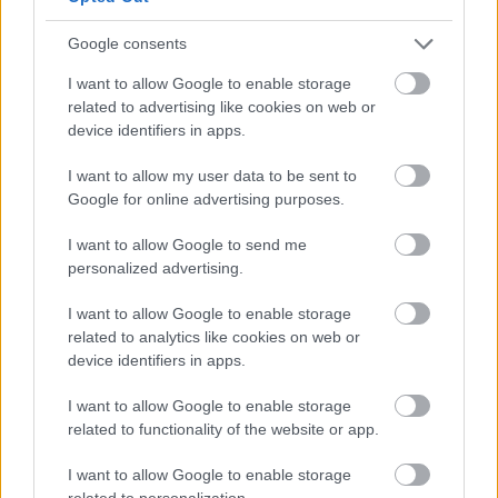
LÉTEZIK GYÓGYÍTÓ MÚZEUM?!
Google consents
I want to allow Google to enable storage
related to advertising like cookies on web or
device identifiers in apps.
I want to allow my user data to be sent to
Google for online advertising purposes.
MÁJUS 19-ÉN NYITJA MEG KAPUIT A GUSTAV
I want to allow Google to send me
KLIMT: THE IMMERSIVE EXPERIENCE INTERAKTÍV
personalized advertising.
KIÁLLÍTÁS
I want to allow Google to enable storage
related to analytics like cookies on web or
device identifiers in apps.
I want to allow Google to enable storage
related to functionality of the website or app.
MÚZEUMUTCA TAVASZKÖSZÖNTŐ
I want to allow Google to enable storage
related to personalization.