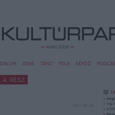
ODALOM
ZENE
TÁNC
FOLK
KÉPZŐ
PODCA
 4. RÉSZ
L
Megd
Top 1
2017. 06. 24.
A 10 
Megj