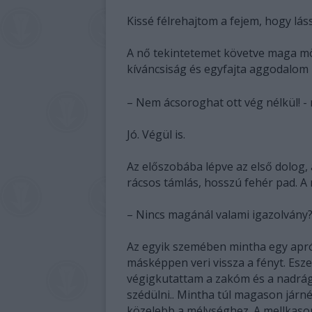
Kissé félrehajtom a fejem, hogy láss
A nő tekintetemet követve maga mö
kíváncsiság és egyfajta aggodalom k
– Nem ácsoroghat ott vég nélkül! - 
Jó. Végül is.
Az előszobába lépve az első dolog, 
rácsos támlás, hosszú fehér pad. A 
– Nincs magánál valami igazolvány? 
Az egyik szemében mintha egy apró
másképpen veri vissza a fényt. Esz
végigkutattam a zakóm és a nadrág
szédülni.. Mintha túl magason járn
közelebb a mélységhez. A mellkaso