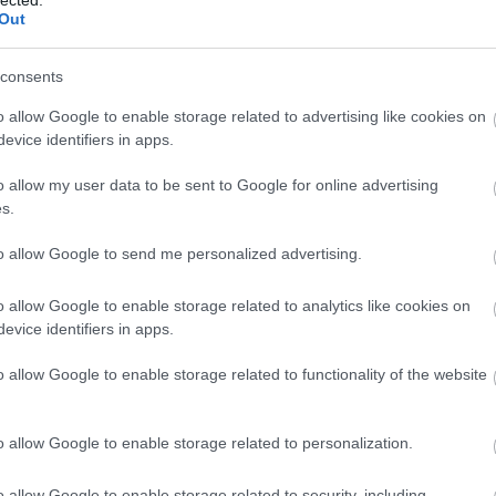
ete. Gyanakodva mér végig. Látom magam ebben a
Out
aki valamiben csalódott, elfordul tőlem, szól a
ve, tanácstalanul nézi a szemközti ajtóban álló
consents
pogó körmökkel visszasiet az öregasszony lábai
ég áll egy darabig, maga elé néz, majd szó nélkül
o allow Google to enable storage related to advertising like cookies on
evice identifiers in apps.
ndjárt kialszik a világítás. A nő kijjebb tárja az
o allow my user data to be sent to Google for online advertising
s.
to allow Google to send me personalized advertising.
o allow Google to enable storage related to analytics like cookies on
előtt megnézhetném magamnak, kialszik a villany.
evice identifiers in apps.
dketten. Mögöttem a lépcsők hűvös szagokba
gőfolyosó esti homálya és a nőnek az előszoba
o allow Google to enable storage related to functionality of the website
 igazodnom, és ez a nő mindenek ellenére
o allow Google to enable storage related to personalization.
indenek ellenére“… ettől a semmiből felbukkanó
gy, mint amikor a lépcsőfokokat számoltam. Ez
o allow Google to enable storage related to security, including