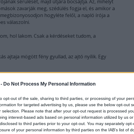
ójának sérülését, majd útjára bocsájtja. Az, mihelyt
mások zavarják meg, szédülés fogja el, és amikor a
 megbizonyosodjon hogyléte felől, a napló írója a
s válaszolni.
m, hol lakom. Csak a kérdéseket tudom, a
s ajtaja mögött fény gyullad, az ajtó nyílik. Egy
 -
Do Not Process My Personal Information
, körülöttük körkörös ráncok. Egy hüllő szemére
érő világoskék pongyolája mögül alacsony, tömpe
to opt-out of the sale, sharing to third parties, or processing of your per
formation for targeted advertising by us, please use the below opt-out s
r selection. Please note that after your opt-out request is processed y
eing interest-based ads based on personal information utilized by us or
ott ajtón át. Az ajtórésen belátok a csőszerű
disclosed to third parties prior to your opt-out. You may separately opt-
sztán kivehetem a fal melletti szekrényen
losure of your personal information by third parties on the IAB’s list of
ozokat. Az előszoba végében, a nappaliba vezető