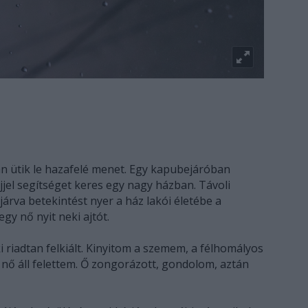
an ütik le hazafelé menet. Egy kapubejáróban
jel segítséget keres egy nagy házban. Távoli
árva betekintést nyer a ház lakói életébe a
y nő nyit neki ajtót.
i riadtan felkiált. Kinyitom a szemem, a félhomályos
 nő áll felettem. Ő zongorázott, gondolom, aztán