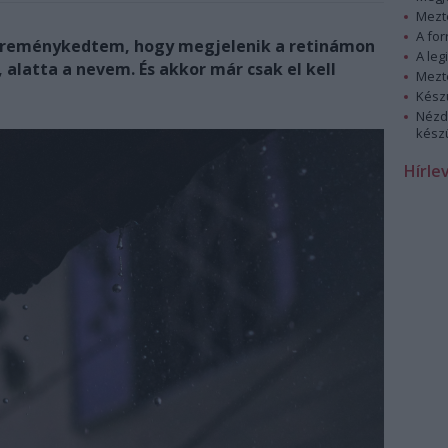
Mezt
A fo
reménykedtem, hogy megjelenik a retinámon
A leg
alatta a nevem. És akkor már csak el kell
Mezt
Kész
Nézd
készü
Hírle