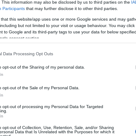
. This information may also be disclosed by us to third parties on the
IA
ók állnak ki. Valaha gyűrűhinta lóghatott ott.
Participants
that may further disclose it to other third parties.
ghatta át csupasz lábait a gyűrűkön, hogy aztán
t elengedve fejjel lefelé hintázzon a két szoba
 that this website/app uses one or more Google services and may gath
kás egykori macskája kíváncsi rémülettel követte,
including but not limited to your visit or usage behaviour. You may click 
 to Google and its third-party tags to use your data for below specifi
enő hajtincsekbe. A fiú nevetett.
ogle consent section.
t. Az unokák sem használják. Az öregasszony
foltok, ajkai vékonyak, majdnem fehérek.
l Data Processing Opt Outs
paszkodik az ajtófélfába, jobbjával a kutyáját
o opt-out of the Sharing of my personal data.
folyosó kövére és csonka farkát csóválva megáll,
In
o opt-out of the Sale of my Personal Data.
zön a szemközti ajtóban álló nőnek, aki az imént
In
sszaköszön neki. Nem értem pontosan az említett
t az öreg nő férjét. Egy kopasz, alacsony úr.
to opt-out of processing my Personal Data for Targeted
k a sírok között. Minden bizonnyal halott.
ing.
In
ezd.
o opt-out of Collection, Use, Retention, Sale, and/or Sharing
ersonal Data that Is Unrelated with the Purposes for which it
lected.