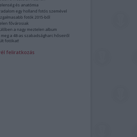
elenség és anatómia
rradalom egy holland fotós szemével
izgalmasabb fotók 2015-ből
elen fővárosiak
ülőben a nagy meztelen album
 meg a 48-as szabadságharc hőseiről
lt fotókat!
vél feliratkozás