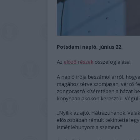
Potsdami napló, június 22.
Az
előző részek
összefoglalása:
A napló írója beszámol arról, hogy
magához térve szomjasan, vérző fej
zongoraszó kíséretében a házat bej
konyhaablakokon keresztül. Végül eg
„Nyílik az ajtó. Hátrazuhanok. Valak
előszobában rémült tekintettel egy
ismét lehunyom a szemem.“