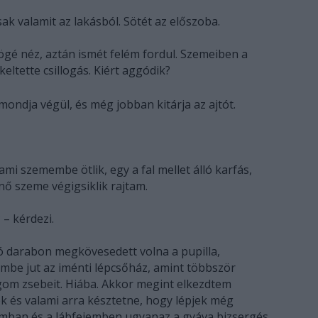
ak valamit az lakásból. Sötét az előszoba.
gé néz, aztán ismét felém fordul. Szemeiben a
eltette csillogás. Kiért aggódik?
mondja végül, és még jobban kitárja az ajtót.
ami szemembe ötlik, egy a fal mellet álló karfás,
nő szeme végigsiklik rajtam.
– kérdezi.
 darabon megkövesedett volna a pupilla,
embe jut az iménti lépcsőház, amint többször
om zsebeit. Hiába. Akkor megint elkezdtem
ék és valami arra késztetne, hogy lépjek még
mban és a lábfejemben ugyanaz a gyáva bizsergés.