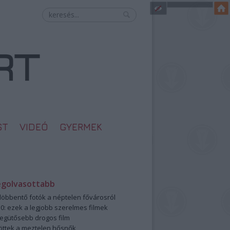
ST
VIDEÓ
GYERMEK
egolvasottabb
öbbentő fotók a néptelen fővárosról
0: ezek a legjobb szerelmes filmek
legütősebb drogos film
öttek a meztelen hősnők