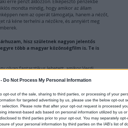
aki erre pénzt áldozzon. Elképesztő pénzekbe
iklós mondta mindig, hogy amikor az állam
onképpen nem az operát támogatja, hanem a nézőt,
et rá kéne terhelni a nézőkre, és annyiért meg
emberek.
árhuzam, hisz születnek nagyon jelentős
egyre több a magyar közönségfilm is. Te is
gy olyan fantasztikus lehetett, amikor Verdi
lyen lesz a következő bemutató. Mert ez így volt,
 -
Do Not Process My Personal Information
an élni. De miért nem hozzuk ezt a dolgot át a mi
gy a mai kor már annyira apokaliptikus, hogy a
ndaságát, mert különben hazug. Szerintem erre a
to opt-out of the sale, sharing to third parties, or processing of your per
formation for targeted advertising by us, please use the below opt-out s
által nehezen befogadhatónak ítélt kortárs zene,
r selection. Please note that after your opt-out request is processed y
észet. Annyiban vitatkoznék, hogy nem föltétlenül
eing interest-based ads based on personal information utilized by us or
pség, ugyanúgy, mint Mozart korában. A
disclosed to third parties prior to your opt-out. You may separately opt-
f valóságból legalább arra a 2-3 órára kiragadjon
losure of your personal information by third parties on the IAB’s list of
kon, a színház ablakán, és nyíljanak meg a