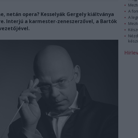
Mezt
A fo
ne, netán opera? Kesselyák Gergely kiáltványa
A leg
re.
Interjú a karmester-zeneszerzővel, a Bartók
Mezt
vezetőjével.
Kész
Nézd
készü
Hírle