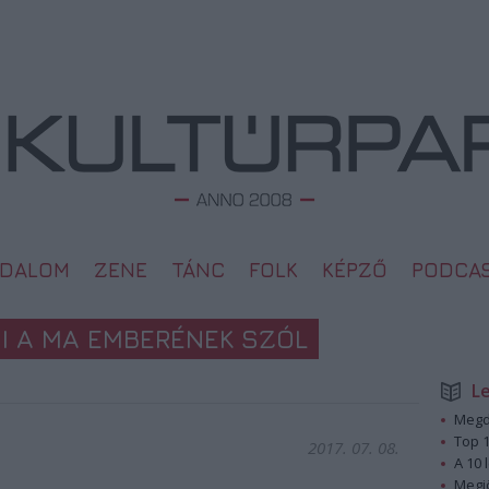
ODALOM
ZENE
TÁNC
FOLK
KÉPZŐ
PODCA
MI A MA EMBERÉNEK SZÓL
L
Megd
Top 1
2017. 07. 08.
A 10 
Megj