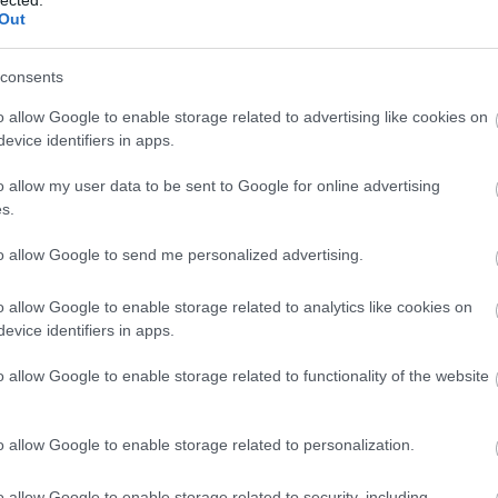
Out
tkozni – Mozartra, Verdire, Puccinire, ha
consents
tudták a módját, hogy a saját kortársaik
s ugyanakkor vitathatatlanul magas kultúrát
o allow Google to enable storage related to advertising like cookies on
evice identifiers in apps.
, hogy Puccininek is bukott meg operája.
szul játszották el. Egy Puccini partitúra annyira
o allow my user data to be sent to Google for online advertising
sznak egymástól a szólamok, akkor a csodálatos,
s.
harmónia- és dallamvilág eltorzul, és akkor
an szó. És az is igaz, hogy Puccinit már a saját
to allow Google to send me personalized advertising.
jsúlytalannak titulálni. Igen, van egy kiáltvány,
hez szól, amiben azt próbálom megfogalmazni hogy
o allow Google to enable storage related to analytics like cookies on
, amely a mai musicalek népszerűségét tudja
evice identifiers in apps.
ja az opera hagyományait és a komolyzene iránt
k vissza Mozart, Verdi és Puccini örökségéhez és
o allow Google to enable storage related to functionality of the website
o allow Google to enable storage related to personalization.
o allow Google to enable storage related to security, including