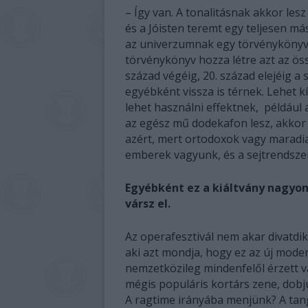
– Így van. A tonalitásnak akkor les
és a Jóisten teremt egy teljesen má
az univerzumnak egy törvénykönyve
törvénykönyv hozza létre azt az öss
század végéig, 20. század elejéig a
egyébként vissza is térnek. Lehet k
lehet használni effektnek, például 
az egész mű dodekafon lesz, akkor
azért, mert ortodoxok vagy maradi
emberek vagyunk, és a sejtrendszerü
Egyébként ez a kiáltvány nagyon
vársz el.
Az operafesztivál nem akar divatdi
aki azt mondja, hogy ez az új moder
nemzetközileg mindenfelől érzett v
mégis populáris kortárs zene, dobju
A ragtime irányába menjünk? A tan