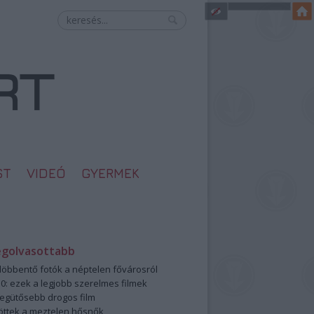
ST
VIDEÓ
GYERMEK
egolvasottabb
öbbentő fotók a néptelen fővárosról
0: ezek a legjobb szerelmes filmek
legütősebb drogos film
öttek a meztelen hősnők