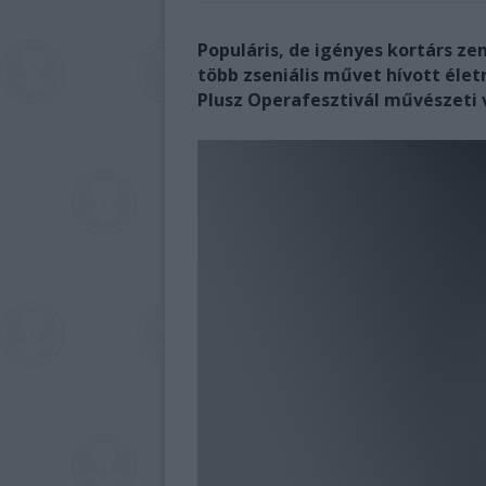
Populáris, de igényes kortárs ze
több zseniális művet hívott élet
Plusz Operafesztivál művészeti 