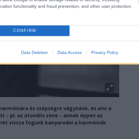
cation functionality and fraud prevention, and other user protection.
CONFIRM
Data Deletion
Data Access
Privacy Policy
 harmóniára és szépségre vágynánk, és ami a
lt – pl. az atonális zene – annak éppen az
smét vissza fogunk kanyarodni a harmóniák