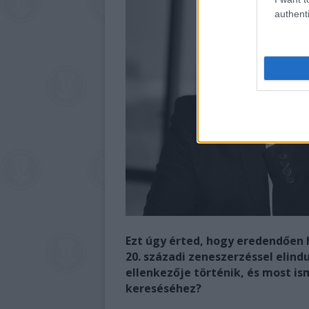
authenti
Ezt úgy érted, hogy eredendően
20. századi zeneszerzéssel elindu
ellenkezője történik, és most i
kereséséhez?