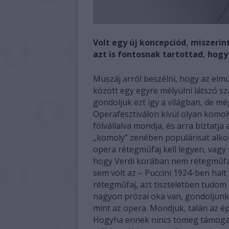
Volt egy új koncepciód, miszerint
azt is fontosnak tartottad, hogy
Muszáj arról beszélni, hogy az elm
között egy egyre mélyülni látszó sz
gondoljuk ezt így a világban, de m
Operafesztiválon kívül olyan komol
fölvállalva mondja, és arra biztatj
„komoly” zenében populárisat alkotni
opera rétegműfaj kell legyen, vagy
hogy Verdi korában nem rétegműfaj 
sem volt az – Puccini 1924-ben halt
rétegműfaj, azt tiszteletben tudom 
nagyon prózai oka van, gondoljunk 
mint az opera. Mondjuk, talán az é
Hogyha ennek nincs tömeg támogat