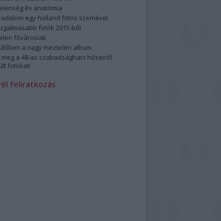
elenség és anatómia
rradalom egy holland fotós szemével
izgalmasabb fotók 2015-ből
elen fővárosiak
ülőben a nagy meztelen album
 meg a 48-as szabadságharc hőseiről
lt fotókat!
vél feliratkozás