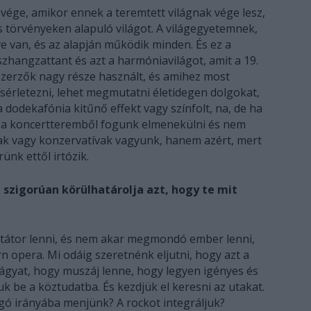
z vége, amikor ennek a teremtett világnak vége lesz,
s törvényeken alapuló világot. A világegyetemnek,
 van, és az alapján működik minden. És ez a
zhangzattant és azt a harmóniavilágot, amit a 19.
 szerzők nagy része használt, és amihez most
ísérletezni, lehet megmutatni életidegen dolgokat,
a dodekafónia kitűnő effekt vagy színfolt, na, de ha
 a koncertteremből fogunk elmenekülni és nem
ak vagy konzervatívak vagyunk, hanem azért, mert
nk ettől irtózik.
 szigorúan körülhatárolja azt, hogy te mit
ktátor lenni, és nem akar megmondó ember lenni,
n opera. Mi odáig szeretnénk eljutni, hogy azt a
ágyat, hogy muszáj lenne, hogy legyen igényes és
k be a köztudatba. És kezdjük el keresni az utakat.
gó irányába menjünk? A rockot integráljuk?