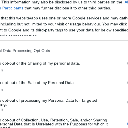
. This information may also be disclosed by us to third parties on the
IA
sa felé. Sokak talán romantikusnak gondolják a
Participants
that may further disclose it to other third parties.
tek a földre, azért kapták tehetségüket, hogy
 that this website/app uses one or more Google services and may gath
 mondanivalóra – legyen ez valami
including but not limited to your visit or usage behaviour. You may click 
kollektív intelligencia, hívja valaki úgy, hogy ez a
 to Google and its third-party tags to use your data for below specifi
 és legyenek képesek elmondani azoknak, akiknek
ogle consent section.
s ilyen antennájuk. És az alkotók pedig fordítsák le
zenére, költészetre, ki mire szerződik. Az, hogy
l Data Processing Opt Outs
 teljesen természetes, mert anélkül nincs
sit prózai példát mondok –, de úgy érzem, hogy
o opt-out of the Sharing of my personal data.
a 1-es versenyautókat akarnánk eladni az
In
ra. Mert a Forma 1-es versenyautóban
hnológiáját, de akkor, ha csak Forma 1-es autót
o opt-out of the Sale of my Personal Data.
és azzal kéne elmenni nyaralni a Balatonra, akkor
In
 fér bele csomag, és ki kell cserélni – nem tudom
t. Kell, hogy legyen olyan mai kultúra, ami a mai
to opt-out of processing my Personal Data for Targeted
ing.
In
tt ezért? A weboldalon olvasható egy
o opt-out of Collection, Use, Retention, Sale, and/or Sharing
ersonal Data that Is Unrelated with the Purposes for which it
volt idén, és közben műfaji határokat is
lected.