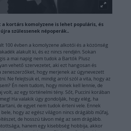
 a kortárs komolyzene is lehet populáris, és
 újra szülessenek népoperák..
últ 100 évben a komolyzene alkotói és a közönség
akadék alakult ki, és ez nincs rendjén. Sokan
égis a mai napig nem tudok a Bartók Plusz
yan vehető szervezetet, aki ezt hangosan és
a a zeneszerzőket, hogy merjenek az úgynevezett
. Ne felejtsük el, mindig arról szól a vita, hogy az
 sem? Én nem tudom, hogy minek kell lennie, de
volt, az egy történelmi tény. Sőt, Puccini korában
 meg! Ha valakik úgy gondolják, hogy elég, ha
tartani, de egyet nem tudok érteni vele. Ennek
bele, hogy az egész világon nincs drágább műfaj,
pítészet, de hosszú távon még az sem drágább.
ottsága, hanem egy kisebbség hobbija, akkor