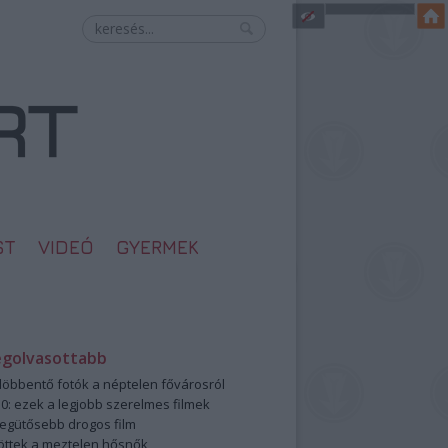
ST
VIDEÓ
GYERMEK
egolvasottabb
öbbentő fotók a néptelen fővárosról
0: ezek a legjobb szerelmes filmek
legütősebb drogos film
öttek a meztelen hősnők