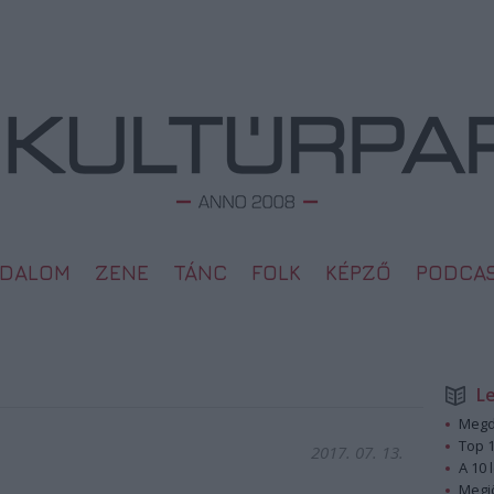
ODALOM
ZENE
TÁNC
FOLK
KÉPZŐ
PODCA
L
Megd
Top 1
2017. 07. 13.
A 10 
Megj