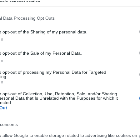
ogle consent section.
l Data Processing Opt Outs
o opt-out of the Sharing of my personal data.
In
ere kétségkívül Eisemann Mihály és Szilágyi László
mely még három évvel később, a háború végén is
o opt-out of the Sale of my Personal Data.
tettek. A rendkívül népszerű szerzőpáros
In
 kisöcsém
, a
Hyppolit, a lakáj
és a
Zsákbamacska
to opt-out of processing my Personal Data for Targeted
emann Mihály most sem fukarkodott tehetségével,
ing.
ettben, mint a
Pénz beszél
, a
Fáj, a szívem
, a
Május
In
 rózsa, bazsarózsa
, no meg sok más ismert dallam,
o opt-out of Collection, Use, Retention, Sale, and/or Sharing
került a darabba.
ersonal Data that Is Unrelated with the Purposes for which it
lected.
retlen sikerrel játssza a veszprámi Petőfi Színház.
Out
.
ától látható Balatonfüreden, az
Anna Grand Hotel
consents
el recepcióján, valamint a
Veszprémi Petőfi
o allow Google to enable storage related to advertising like cookies on
árában.