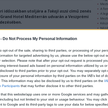
Mezt
A fo
ri időszakban utoljára a
Tokaji aszú
című zenés
A leg
 Grand Hotel Mediterrán udvarán a Veszprémi
Mezt
endezésében.
Kész
Nézd
készü
 -
Do Not Process My Personal Information
Hírle
to opt-out of the sale, sharing to third parties, or processing of your per
formation for targeted advertising by us, please use the below opt-out s
r selection. Please note that after your opt-out request is processed y
eing interest-based ads based on personal information utilized by us or
disclosed to third parties prior to your opt-out. You may separately opt-
losure of your personal information by third parties on the IAB’s list of
. This information may also be disclosed by us to third parties on the
IA
Participants
that may further disclose it to other third parties.
 that this website/app uses one or more Google services and may gath
including but not limited to your visit or usage behaviour. You may click 
 to Google and its third-party tags to use your data for below specifi