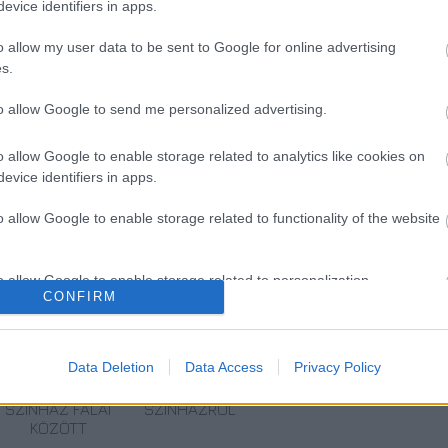
evice identifiers in apps.
Kft. és a Hartai Zenei Ügynökség engedélyével kerül
o allow my user data to be sent to Google for online advertising
s.
to allow Google to send me personalized advertising.
o allow Google to enable storage related to analytics like cookies on
Petőfi Színház
evice identifiers in apps.
o allow Google to enable storage related to functionality of the website
o allow Google to enable storage related to personalization.
CONFIRM
o allow Google to enable storage related to security, including
cation functionality and fraud prevention, and other user protection.
IRODALOM ÉS
VECSEI H.
BÉRLETTEL A
Data Deletion
Data Access
Privacy Policy
AL
TERMÉSZET
MIKLÓS A
ZENEAKADÉMIÁRA
TALÁLKOZÁSA A
ZSÁMBÉKI NYÁRI
SZÍNHÁZ FALAI
SZÍNHÁZRÓL
KÖZÖTT