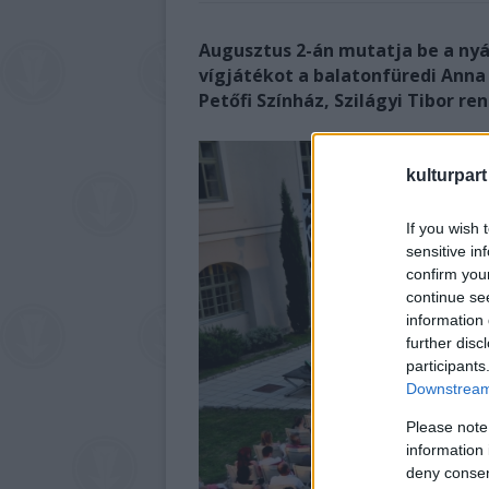
Augusztus 2-án mutatja be a nyá
vígjátékot a balatonfüredi Anna
Petőfi Színház, Szilágyi Tibor r
kulturpart
If you wish 
sensitive in
confirm you
continue se
information 
further disc
participants
Downstream 
Please note
information 
deny consent