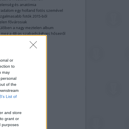
elenség és anatómia
rradalom egy holland fotós szemével
izgalmasabb fotók 2015-ből
elen fővárosiak
ülőben a nagy meztelen album
 meg a 48-as szabadságharc hőseiről
lt fotókat!
vél feliratkozás
sonal or
ection to
ou may
 personal
out of the
 downstream
B’s List of
er and store
to grant or
ed purposes