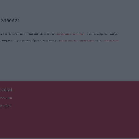
d/12660621
ználói tartalomnak minősülnek, értük a
szolgáltatás technikai
üzemeltetője semmilyen
forduljon a blog szerkesztőjéhez. Részletek a
Felhasználási feltételekben
és az
adatvédelmi
csolat
esszum
ereink