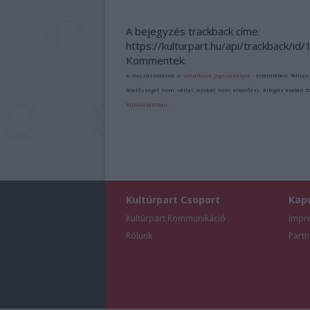
A bejegyzés trackback címe:
https://kulturpart.hu/api/trackback/i
Kommentek:
A hozzászólások a
vonatkozó jogszabályok
értelmében felhas
felelősséget nem vállal, azokat nem ellenőrzi. Kifogás esetén 
tájékoztatóban
.
Kultúrpart Csoport
Kap
Kultúrpart Kommunikáció
Impr
Rólunk
Partn