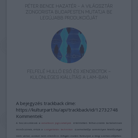
PÉTER BENCE HAZATÉR - A VILÁGSZTÁR
ZONGORISTA BUDAPESTEN MUTATJA BE
LEGÚJABB PRODUKCIÓJÁT
FELFELÉ HULLÓ ESŐ ÉS XENOBOTOK –
KÜLÖNLEGES KIÁLLÍTÁS A LAM-BAN
A bejegyzés trackback címe:
https://kulturpart.hu/api/trackback/id/12732748
Kommentek:
A hozzászólások a
vonatkozó jogszabályok
értelmében felhasználói tartalomnak
minősülnek, értük a
szolgáltatás technikai
üzemeltetője semmilyen felelősséget
nem vállal, azokat nem ellenőrzi. Kifogás esetén forduljon a blog szerkesztőjéhez.