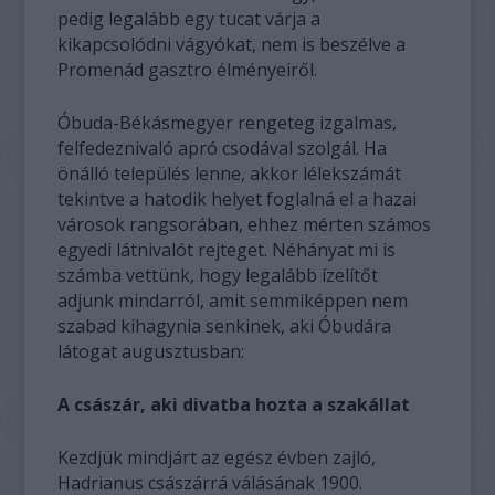
pedig legalább egy tucat várja a
kikapcsolódni vágyókat, nem is beszélve a
Promenád gasztro élményeiről.
Óbuda-Békásmegyer rengeteg izgalmas,
felfedeznivaló apró csodával szolgál. Ha
önálló település lenne, akkor lélekszámát
tekintve a hatodik helyet foglalná el a hazai
városok rangsorában, ehhez mérten számos
egyedi látnivalót rejteget. Néhányat mi is
számba vettünk, hogy legalább ízelítőt
adjunk mindarról, amit semmiképpen nem
szabad kihagynia senkinek, aki Óbudára
látogat augusztusban:
A császár, aki divatba hozta a szakállat
Kezdjük mindjárt az egész évben zajló,
Hadrianus császárrá válásának 1900.