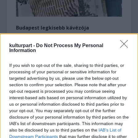
Budapest legkisebb kávézója
A mini pavilon az Árpád-híd budai lábánál
kulturpart -
Do Not Process My Personal
megbújó macskaköves piazza ékköve. A közel
Information
100 éves ipari műemléket mindenkinek látnia
kell, aki fel akarja fedezni a világháborúk
If you wish to opt-out of the sale, sharing to third parties, or
előtti Budapest világát. Az egykori gázátadó
processing of your personal or sensitive information for
állomásból kialakított egyszemélyes
targeted advertising by us, please use the below opt-out
vendéglátóhely hűtött italokkal, olasz, főzött
section to confirm your selection. Please note that after your
opt-out request is processed you may continue seeing
fagylalttal és kávékülönlegességekkel várja
interest-based ads based on personal information utilized by
látogatóit. Az egyedi arányokkal összeállított
us or personal information disclosed to third parties prior to
42-es pörkölésben megtalálhatóak Brazília,
your opt-out. You may separately opt-out of the further
Ruanda és Etiópia kávétermésének
disclosure of your personal information by third parties on the
válogatott ízei, és csak ezen a 4
IAB’s list of downstream participants. This information may
négyzetméteren készítik Magyarországon. A
also be disclosed by us to third parties on the
IAB’s List of
kávézócska izgalmas része a
Downstream Participants
that may further disclose it to other