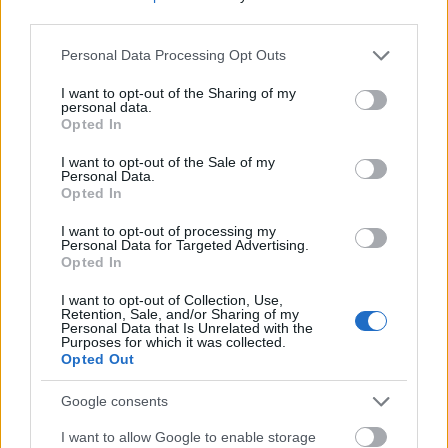
bűvészdobozhoz hasonlítható pince, amelyre
third parties.
azért van szüksége az egy fős személyzetnek
Please note that this website/app uses one or more Google
Personal Data Processing Opt Outs
lába alatt, mert a szűk pultban nincs elég hely
services and may gather and store information including but
a söröshordók, felszerelések tárolására, ám
not limited to your visit or usage behaviour. You may click to
I want to opt-out of the Sharing of my
ebben a kompakt alsó térből minden egy
personal data.
grant or deny consent to Google and its third-party tags to
Opted In
pillanat alatt a teraszra varázsolható.
use your data for below specified purposes in below Google
consent section.
I want to opt-out of the Sale of my
Zene, zene, zene
Personal Data.
Opted In
Ha valaki saját füleivel akarja megtapasztalni
I want to opt-out of processing my
Óbuda zenei keresztmetszetét, akkor
Personal Data for Targeted Advertising.
Opted In
minimum három helyszínt muszáj célba
vennie. A Sziget Fesztivál idején kétségkívül a
I want to opt-out of Collection, Use,
legtöbben zarándokolnak el a III. kerületbe,
Retention, Sale, and/or Sharing of my
Personal Data that Is Unrelated with the
de mára a Zichy-kastély árnyas fái alatt
Purposes for which it was collected.
üzemelő kerthelyiség, a Kobuci is Budapest
Opted Out
egyik kultikus koncerthelyévé nőtte ki magát.
Google consents
És vannak feltörekvő zenei helyszínek is,
köztük például a Warm-up Udvar, ahol fiatal
I want to allow Google to enable storage