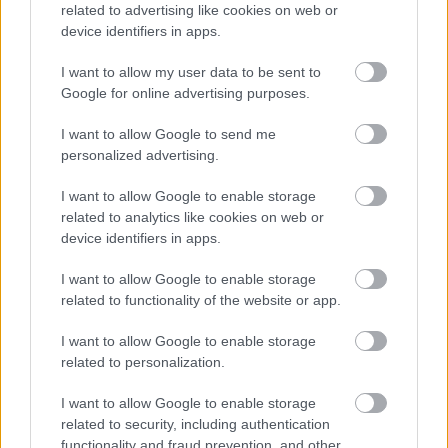
hazai előadók akusztikus felállásban várnak
related to advertising like cookies on web or
mindenkit, aki minőségi szórakozásra vágyik
device identifiers in apps.
egy nyugisabb, barátságosabb helyen.
I want to allow my user data to be sent to
Google for online advertising purposes.
I want to allow Google to send me
personalized advertising.
I want to allow Google to enable storage
related to analytics like cookies on web or
device identifiers in apps.
I want to allow Google to enable storage
related to functionality of the website or app.
I want to allow Google to enable storage
Kétkeréken
related to personalization.
A biciklizés szerelmesei is találhatnak
I want to allow Google to enable storage
maguknak elfoglaltságot, hiszen egyenesen
related to security, including authentication
Óbudán át vezet az EuroVelo6 bicikliút, amely
functionality and fraud prevention, and other