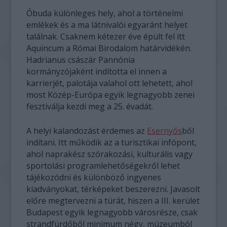
Óbuda különleges hely, ahol a történelmi
emlékek és a ma látnivalói egyaránt helyet
találnak. Csaknem kétezer éve épült fel itt
Aquincum a Római Birodalom határvidékén.
Hadrianus császár Pannónia
kormányzójaként indította el innen a
karrierjét, palotája valahol ott lehetett, ahol
most Közép-Európa egyik legnagyobb zenei
fesztiválja kezdi meg a 25. évadát.
A helyi kalandozást érdemes az
Esernyős
ből
indítani. Itt működik az a turisztikai infópont,
ahol naprakész szórakozási, kulturális vagy
sportolási programlehetőségekről lehet
tájékozódni és különböző ingyenes
kiadványokat, térképeket beszerezni. Javasolt
előre megtervezni a túrát, hiszen a III. kerület
Budapest egyik legnagyobb városrésze, csak
strandfürdőből minimum négy, múzeumból