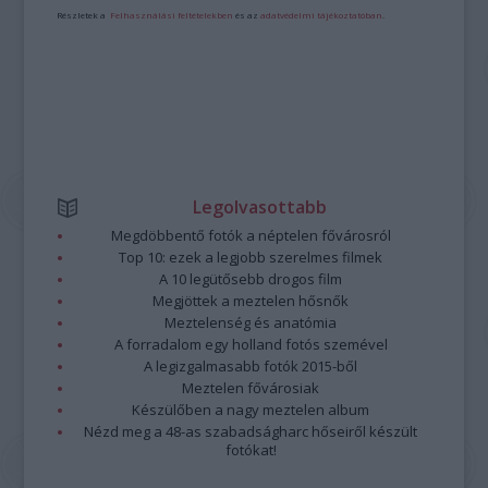
Részletek a
Felhasználási feltételekben
és az
adatvédelmi tájékoztatóban
.
Legolvasottabb
Megdöbbentő fotók a néptelen fővárosról
Top 10: ezek a legjobb szerelmes filmek
A 10 legütősebb drogos film
Megjöttek a meztelen hősnők
Meztelenség és anatómia
A forradalom egy holland fotós szemével
A legizgalmasabb fotók 2015-ből
Meztelen fővárosiak
Készülőben a nagy meztelen album
Nézd meg a 48-as szabadságharc hőseiről készült
fotókat!