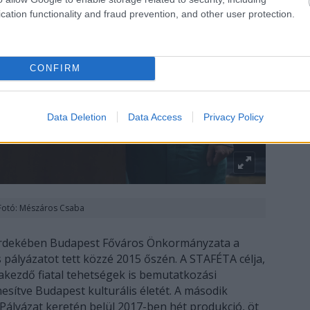
cation functionality and fraud prevention, and other user protection.
CONFIRM
Data Deletion
Data Access
Privacy Policy
Fotó: Mészáros Csaba
rdekében Budapest Főváros Önkormányzata a
ályázatot tett közzé 2015 őszén. A STAFÉTA célja,
akezdő fiatal tehetségek is bemutatkozási
nesítve Budapest kulturális életét. A második
ályázat keretén belül 2017-ben hét produkció, öt