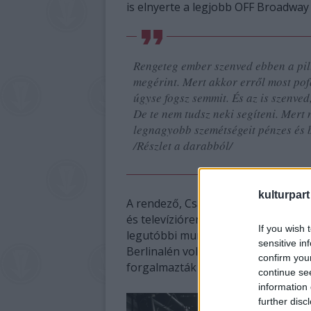
is elnyerte a legjobb OFF Broadway
Rengeteg ember szenved ebben a pil
megérint. Mert akkor erről most pofá
úgyse fogsz semmit. És az is szenved
De te nem tudsz neki segíteni. Mert 
legnagyobb szemétségeit pénzes és be
/Részlet a darabból/
kulturpart
A rendező, Császi Ádám 2010-ben vé
és televíziórendező szakán. Eddig fő
If you wish 
legutóbbi munkája, a Viharsarok (201
sensitive in
Berlinalén volt, vetítették többek 
confirm you
forgalmazták a világ tizennégy ors
continue se
information 
further disc