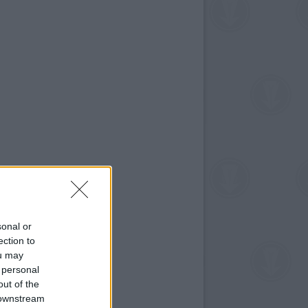
sonal or
ection to
ou may
 personal
out of the
 downstream