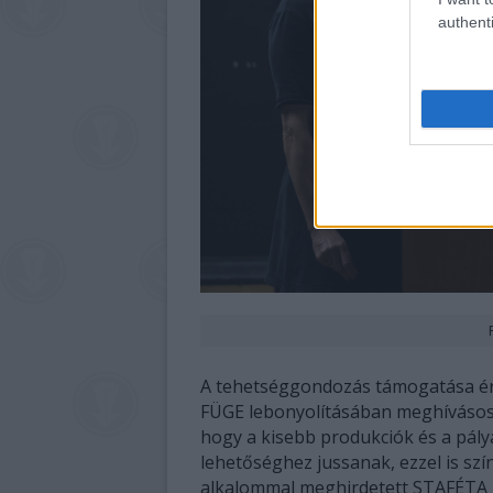
authenti
A tehetséggondozás támogatása é
FÜGE lebonyolításában meghívásos p
hogy a kisebb produkciók és a pály
lehetőséghez jussanak, ezzel is szí
alkalommal meghirdetett STAFÉTA P