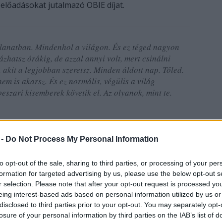
 előadásokat jutalmazó OBIE díjat.
lanatban. Mindenhol a világon. És ez téged nagyon
zhatsz órákig, de azzal annyi volt, mert csinálni
, akit a legjobban szeretsz. Minden áldott nap. Tőled.
nem is akarsz. És ez normális, végülis a világ
szari kisemberek követik el. Az olyanok, mint te.
 -
Do Not Process My Personal Information
gzett a Színház- és Filmművészeti Egyetem film-
ként filmjeivel hívta fel magára a figyelmet,
to opt-out of the sale, sharing to third parties, or processing of your per
4) több fesztiváldíjat is elnyert. Világpremierje a
formation for targeted advertising by us, please use the below opt-out s
között Taipeiben, Szarajevóban, Tel-Avivban,
r selection. Please note that after your opt-out request is processed y
zágában.
eing interest-based ads based on personal information utilized by us or
disclosed to third parties prior to your opt-out. You may separately opt-
losure of your personal information by third parties on the IAB’s list of