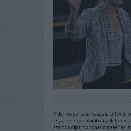
A dél-koreai származású, kétéves k
legrangosabb alapítványok többszö
számos díjat mondhat magáénak: me