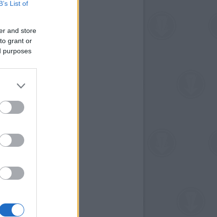
B’s List of
er and store
to grant or
ed purposes