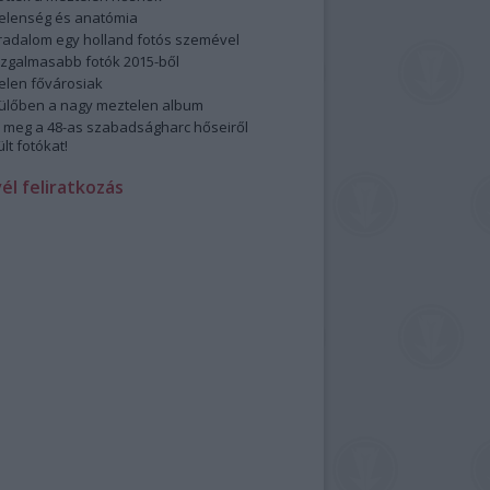
elenség és anatómia
rradalom egy holland fotós szemével
izgalmasabb fotók 2015-ből
elen fővárosiak
ülőben a nagy meztelen album
 meg a 48-as szabadságharc hőseiről
lt fotókat!
vél feliratkozás