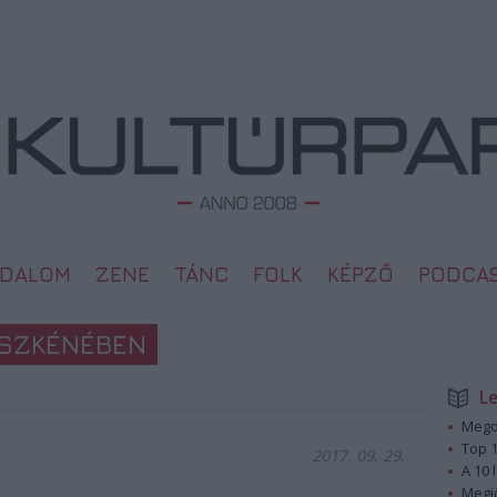
ODALOM
ZENE
TÁNC
FOLK
KÉPZŐ
PODCA
 SZKÉNÉBEN
L
Megd
Top 1
2017. 09. 29.
A 10 
Megj