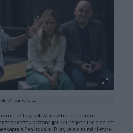
Fotó: Mészáros Csaba
ora óta az Egyesült Államokban élő alkotót a
r támogatták ösztöndíjjal. Young Jean Lee emellett
gkapta a Pen Irodalmi Díjat, valamint már kétszer