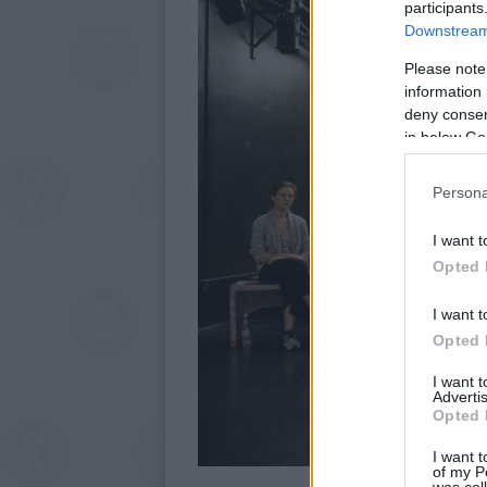
participants
Downstream 
Please note
information 
deny consent
in below Go
Persona
I want t
Opted 
I want t
Opted 
I want 
Advertis
Opted 
I want t
of my P
was col