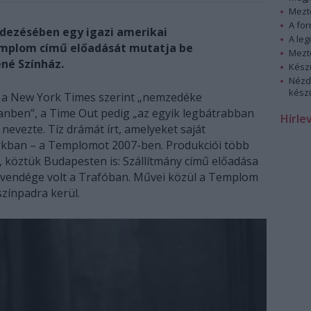
Mezt
A fo
ndezésében egy igazi amerikai
A leg
emplom című előadását mutatja be
Mezt
né Színház.
Kész
Nézd
készü
es a New York Times szerint „nemzedéke
nben”, a Time Out pedig „az egyik legbátrabban
Hírle
nevezte. Tíz drámát írt, amelyeket saját
orkban – a Templomot 2007-ben. Produkciói több
, köztük Budapesten is: Szállítmány című előadása
 vendége volt a Trafóban. Művei közül a Templom
színpadra kerül.