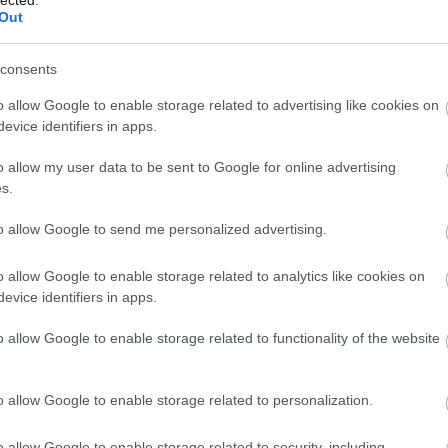
Fotó: Mészáros Csaba
Out
zi előadással is bemutatkozik: szeptemberben a
consents
én pedig a Szkénében debütál mint színházi
o allow Google to enable storage related to advertising like cookies on
nészek közül Simkó Katalint már jól ismeri a
evice identifiers in apps.
sencrantz és Guildenstern halott, Emberszag),
uijotét rendezte nálunk; Nyakó Júlia – a Stúdió K
o allow my user data to be sent to Google for online advertising
szó Petrik Andrea azonban eddig nem léptek fel a
s.
 dolgozik Császi Ádám rendező, aki a darab
 is egyben.
to allow Google to send me personalized advertising.
o allow Google to enable storage related to analytics like cookies on
evice identifiers in apps.
o allow Google to enable storage related to functionality of the website
o allow Google to enable storage related to personalization.
o allow Google to enable storage related to security, including