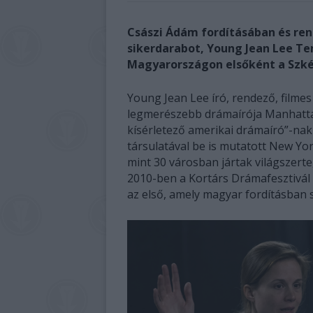
Császi Ádám fordításában és re
sikerdarabot, Young Jean Lee T
Magyarországon elsőként a Szké
Young Jean Lee író, rendező, film
legmerészebb drámaírója Manhatta
kísérletező amerikai drámaíró”-nak 
társulatával be is mutatott New Y
mint 30 városban jártak világszerte
2010-ben a Kortárs Drámafesztivál
az első, amely magyar fordításban 