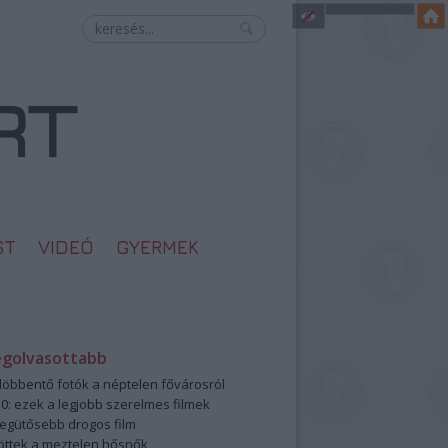
ST
VIDEÓ
GYERMEK
egolvasottabb
öbbentő fotók a néptelen fővárosról
0: ezek a legjobb szerelmes filmek
legütősebb drogos film
öttek a meztelen hősnők