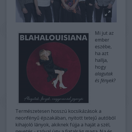
Mi jut az
ember
eszébe,
ha azt
hallja,
hogy
alagutak
és fények
?
Természetesen hosszú kocsikázások a
neonfényű éjszakában, nyitott tetejű autóból
kihajoló lányok, akiknek fújja a haját a szél,
nevetés - szóval úgy a fiatalság maga. Na és