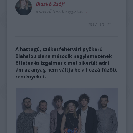
Blaskó Zsófi
a szerző friss bejegyzései
2017. 10. 21.
A hattagú, székesfehérvári gyökerű
Blahalouisiana második nagylemezének
ötletes és izgalmas címet sikerült adni,
ám az anyag nem váltja be a hozzá fűzött
reményeket.