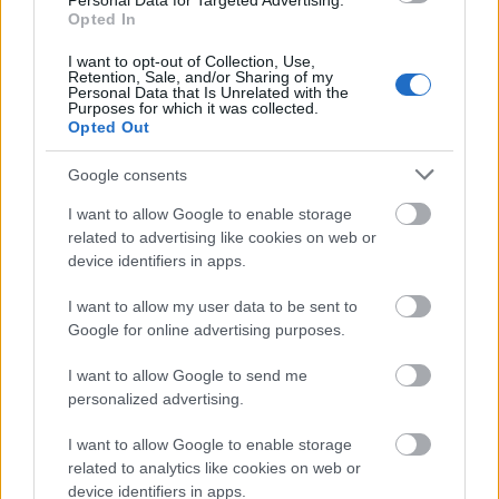
Personal Data for Targeted Advertising.
fülbemászó dalok, néhol egészen eltalált
Opted In
dalszövegrészletek is: de ennél többet nem
nyújt, nem kísérletez, nem újít meg. Az
I want to opt-out of Collection, Use,
Retention, Sale, and/or Sharing of my
Alagutak, Fények, Nagymamád Jegenyéi nem
Personal Data that Is Unrelated with the
rossz lemez - de aligha nevezhető
Purposes for which it was collected.
Opted Out
kiemelkedőnek.
Google consents
I want to allow Google to enable storage
related to advertising like cookies on web or
device identifiers in apps.
I want to allow my user data to be sent to
Google for online advertising purposes.
I want to allow Google to send me
personalized advertising.
I want to allow Google to enable storage
related to analytics like cookies on web or
device identifiers in apps.