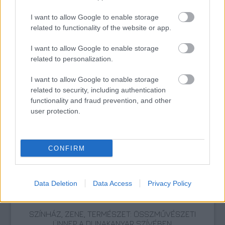
I want to allow Google to enable storage
Zene
Pop
Blahalouisiana
Lemezáru
Magyar zenekarok
related to functionality of the website or app.
I want to allow Google to enable storage
related to personalization.
I want to allow Google to enable storage
related to security, including authentication
functionality and fraud prevention, and other
user protection.
DALOKBÓL SZŐTT TÖRTÉNELEM – MEGJELENT A
DALSZERZŐ BOOKAZIN
CONFIRM
Data Deletion
Data Access
Privacy Policy
SZÍNHÁZ, ZENE, TERMÉSZET: ÖSSZMŰVÉSZETI
ÜNNEP A DUNAKANYAR SZÍVÉBEN