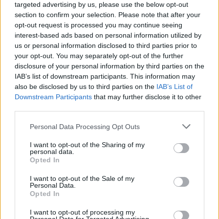
targeted advertising by us, please use the below opt-out
simán el lehet képzelni, ahogyan valamilyen
section to confirm your selection. Please note that after your
házibuliban táncolnak rá fiatalok, miközben a
opt-out request is processed you may continue seeing
refrént ismételgetve mindegyikük arra a
interest-based ads based on personal information utilized by
személyre gondol, aki számára az egyetlen
us or personal information disclosed to third parties prior to
magányt jelenti. Talán a
Ha élni elfelejtek
áll
your opt-out. You may separately opt-out of the further
még a legközelebb a címben belengetett a
disclosure of your personal information by third parties on the
road-movie-zárókép-aláfestőzene
IAB’s list of downstream participants. This information may
kategóriához, az
Only one in motion
meg
also be disclosed by us to third parties on the
IAB’s List of
hangulatban kissé hasonlít a zenekar egy
Downstream Participants
that may further disclose it to other
régebbi dalához, a
Deeper (I'm Going Deeper)
third parties.
címűhöz, egyértelműen ez a legkiemelkedőbb
Please note that this website/app uses one or more Google
Personal Data Processing Opt Outs
a lemezen. A zárószám Sokadik egyetlen
services and may gather and store information including but
egyszálgitáros szomorkodásnak indul, de a
not limited to your visit or usage behaviour. You may click to
I want to opt-out of the Sharing of my
végére egészen vidámmá változik: pont olyan
personal data.
grant or deny consent to Google and its third-party tags to
Opted In
dal lesz belőle, mint amilyen a coming of age
use your data for below specified purposes in below Google
filmek végén, a stáblista alatt szól.
consent section.
I want to opt-out of the Sale of my
Personal Data.
Opted In
A fél órás játékidő alatt még nem laposodik el
teljesen a lemez, vannak rajta egészen
I want to opt-out of processing my