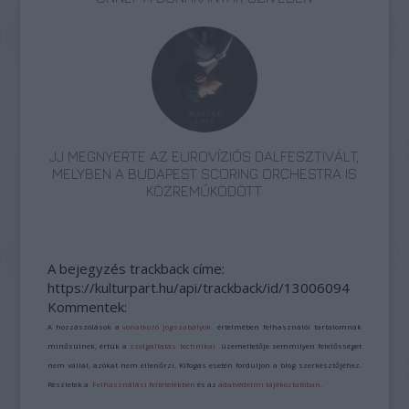
JJ MEGNYERTE AZ EUROVÍZIÓS DALFESZTIVÁLT,
MELYBEN A BUDAPEST SCORING ORCHESTRA IS
KÖZREMŰKÖDÖTT
A bejegyzés trackback címe:
https://kulturpart.hu/api/trackback/id/13006094
Kommentek:
A hozzászólások a
vonatkozó jogszabályok
értelmében felhasználói tartalomnak
minősülnek, értük a
szolgáltatás technikai
üzemeltetője semmilyen felelősséget
nem vállal, azokat nem ellenőrzi. Kifogás esetén forduljon a blog szerkesztőjéhez.
Részletek a
Felhasználási feltételekben
és az
adatvédelmi tájékoztatóban
.