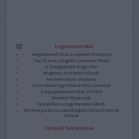
Legolvasottabb
Megdöbbentő fotók a néptelen fővárosról
Top 10: ezek a legjobb szerelmes filmek
A 10 legütősebb drogos film
Megjöttek a meztelen hősnők
Meztelenség és anatómia
A forradalom egy holland fotós szemével
A legizgalmasabb fotók 2015-ből
Meztelen fővárosiak
Készülőben a nagy meztelen album
Nézd meg a 48-as szabadságharc hőseiről készült
fotókat!
Hírlevél feliratkozás