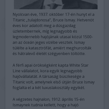
Nyolcvan éve, 1937. október 17-én hunyt el a
Titanic „tulajdonosa”, Bruce Ismay. Hetvenöt
éves kor adatott meg a dúsgazdag
üzletembernek, míg legnagyobb és
legmodernebb hajójának utasai közül 1500-
an az óceán jeges vizébe vesztek. Ismay
túlélte a katasztrófát, amiért meghurcolták
és hátralevő életét szégyenben töltötte.
A férfi apai örökségként kapta White Star
Line vállalatot, kora egyik legnagyobb
hajóvállalatát. A társaság büszkesége a
Titanic volt, amelynek első útján Bruce Ismay
foglalta el a két luxuslakosztály egyikét.
A végzetes hajnalon, 1912. április 15-én
Ismaynek tudnia kellett, hogy a hajó