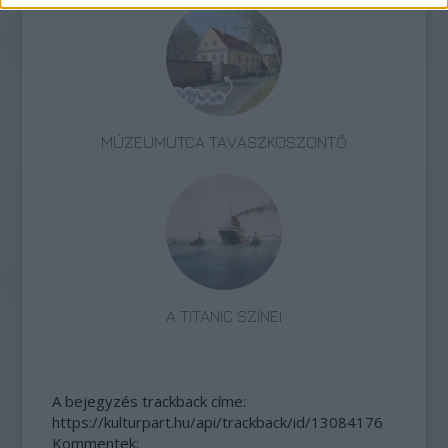
MÚZEUMUTCA TAVASZKÖSZÖNTŐ
A TITANIC SZÍNEI
A bejegyzés trackback címe:
https://kulturpart.hu/api/trackback/id/13084176
Kommentek: