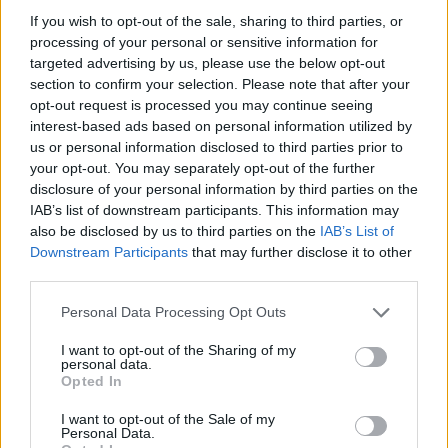
hajlandó az út során, amit kabinjába
If you wish to opt-out of the sale, sharing to third parties, or
zárkózva töltött. „Maga elé nézett a
processing of your personal or sensitive information for
targeted advertising by us, please use the below opt-out
semmibe, remegett, mint a kocsonya, és
section to confirm your selection. Please note that after your
akkor se figyelt, ha valaki hozzá szólt. Soha
opt-out request is processed you may continue seeing
nem láttam még ennyire összetört embert” -
interest-based ads based on personal information utilized by
mondta Jack Thayer, egy akkor 17 éves fiú,
us or personal information disclosed to third parties prior to
aki az édesapját veszítette el a tragédiában,
your opt-out. You may separately opt-out of the further
mégis vigasztalni akarta Ismayt.
disclosure of your personal information by third parties on the
IAB’s list of downstream participants. This information may
A vezérigazgató élete hátralevő életét
also be disclosed by us to third parties on the
IAB’s List of
szégyenben töltötte, a sajtó előszeretettel
Downstream Participants
that may further disclose it to other
támadta. „Szembenézni a halállal az egy
third parties.
tengerész dolga, gyáván menekülni a
Please note that this website/app uses one or more Google
Personal Data Processing Opt Outs
csőcselékkel a tulajdonos joga” – írta egy
services and may gather and store information including but
chicagói lap.
not limited to your visit or usage behaviour. You may click to
I want to opt-out of the Sharing of my
personal data.
grant or deny consent to Google and its third-party tags to
Opted In
Ismayt Londonban és New Yorkban is
use your data for below specified purposes in below Google
kihallgatták, a szemtanúk szerint a milliomos
consent section.
I want to opt-out of the Sale of my
Personal Data.
számos gyermeket és nőt segített a