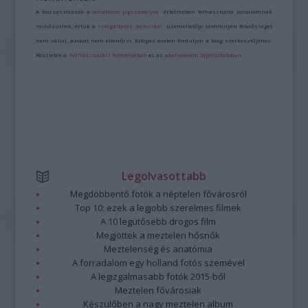
A hozzászólások a
vonatkozó jogszabályok
értelmében felhasználói tartalomnak
minősülnek, értük a
szolgáltatás technikai
üzemeltetője semmilyen felelősséget
nem vállal, azokat nem ellenőrzi. Kifogás esetén forduljon a blog szerkesztőjéhez.
Részletek a
Felhasználási feltételekben
és az
adatvédelmi tájékoztatóban
.
Legolvasottabb
Megdöbbentő fotók a néptelen fővárosról
Top 10: ezek a legjobb szerelmes filmek
A 10 legütősebb drogos film
Megjöttek a meztelen hősnők
Meztelenség és anatómia
A forradalom egy holland fotós szemével
A legizgalmasabb fotók 2015-ből
Meztelen fővárosiak
Készülőben a nagy meztelen album