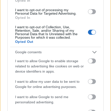
Opted In
csónakokba, amikor észrevette, hogy az
egyiken még van hely számára is. „Nem volt
I want to opt-out of processing my
Personal Data for Targeted Advertising.
más a fedélzeten akkor, Ismay nem vette el
Opted In
senkitől a túlélés lehetőségét” – fogalmaztak
a nyomozati anyagban. Bármi is volt az
I want to opt-out of Collection, Use,
Retention, Sale, and/or Sharing of my
igazság, a hajómágnás soha többé nem tudta
Personal Data that Is Unrelated with the
visszanyerni a becsületét.
Purposes for which it was collected.
Opted Out
Ismay lakosztályának egyik falikara
Google consents
megtekinthető a budapesti Titanic
Kiállításon, ahol számos más történet és titok
I want to allow Google to enable storage
feltárul az eredeti tárgyak mellett, amelyek a
related to advertising like cookies on web or
device identifiers in apps.
szerencsétlenül járt hajóból származnak.
I want to allow my user data to be sent to
A kiállításról, és a Titanicot övező legendákról
Google for online advertising purposes.
Elter Tamás történésszel, búvárrégésszel
beszélgettünk a Kultúrpart rádióműsorában:
I want to allow Google to send me
personalized advertising.