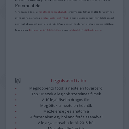
Kommentek:
A hozzászólások a
vonatkozó jogszabályok
értelmében felhasználói tartalomnak
minősülnek, értük a
szolgáltatás technikai
üzemeltetője semmilyen felelősséget
nem vállal, azokat nem ellenőrzi. Kifogás esetén forduljon a blog szerkesztőjéhez.
Részletek a
Felhasználási feltételekben
és az
adatvédelmi tájékoztatóban
.
Legolvasottabb
Megdöbbentő fotók a néptelen fővárosról
Top 10: ezek a legjobb szerelmes filmek
A 10 legütősebb drogos film
Megjöttek a meztelen hősnők
Meztelenség és anatómia
A forradalom egy holland fotós szemével
A legizgalmasabb fotók 2015-ből
Meztelen fővárosiak