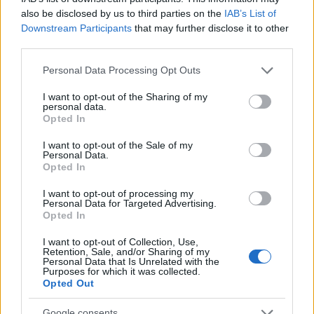
3. Ha élni felejtek
also be disclosed by us to third parties on the
IAB’s List of
4. Only one in motion
Downstream Participants
that may further disclose it to other
5. Olyan könnyű
third parties.
6. Waltz under the Moon
Please note that this website/app uses one or more Google
7. Ma is a holnap tart ébren
Personal Data Processing Opt Outs
services and may gather and store information including but
8. How it comes and how it goes
not limited to your visit or usage behaviour. You may click to
I want to opt-out of the Sharing of my
9. Sokadik egyetlen
personal data.
grant or deny consent to Google and its third-party tags to
Opted In
use your data for below specified purposes in below Google
consent section.
I want to opt-out of the Sale of my
Personal Data.
Opted In
I want to opt-out of processing my
Personal Data for Targeted Advertising.
Opted In
I want to opt-out of Collection, Use,
Retention, Sale, and/or Sharing of my
Personal Data that Is Unrelated with the
Purposes for which it was collected.
Opted Out
Google consents