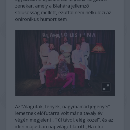
zenekar, amely a Blahára jellemző
stílusosság mellett, ezúttal nem nélkülözi az
önironikus humort sem.
Az “Alagutak, fények, nagymamád jegenyéi”
lemeznek előfutárra volt már a tavaly év
végén megjelent „Túl távol, elég közel”, és az
idén májusban napvilágot látott „Ha élni