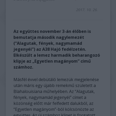
2017. 10. 26.
Az együttes november 3-án élőben is
bemutatja második nagylemezét
(“Alagutak, fények, nagymamád
jegenyéi”) az A38 Hajó fedélzetén.
Elkészült a lemez harmadik beharangozó
klipje az „Egyetlen magányom” című
számhoz.
Másfél évvel debütáló lemezük megjelenése
után máris egy újabb remekmű született a
Blahalouisiana műhelyében. Az “Alagutak,
fények, nagymamád jegenyéi” címet a
közönség előtt már felfedett dalukból, az
“Egyetlen magányom”-ból kölcsönözte az
együttes. Az új számhoz klipet is forgatott