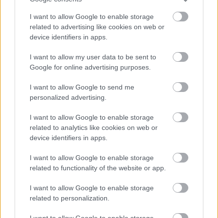
I want to allow Google to enable storage
related to advertising like cookies on web or
device identifiers in apps.
I want to allow my user data to be sent to
Google for online advertising purposes.
I want to allow Google to send me
personalized advertising.
klip
Koncert
Zene
Blahalouisiana
Lemez
Lemezbemutató
Magyar zenekarok
I want to allow Google to enable storage
related to analytics like cookies on web or
device identifiers in apps.
I want to allow Google to enable storage
related to functionality of the website or app.
I want to allow Google to enable storage
related to personalization.
SZÍNHÁZ, ZENE, TERMÉSZET: ÖSSZMŰVÉSZETI
ÜNNEP A DUNAKANYAR SZÍVÉBEN
I want to allow Google to enable storage