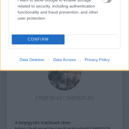
related to security, including authentication
functionality and fraud prevention, and other
user protection.
CONFIRM
AZ EMBERSÉG ÜNNEPE
Data Deletion
Data Access
Privacy Policy
ETNOFON AZ I. ONIFESZT-EN
A bejegyzés trackback címe:
https://kulturpart.hu/api/trackback/id/13691070