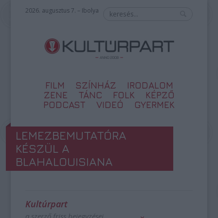
2026. augusztus 7. – Ibolya
FILM
SZÍNHÁZ
IRODALOM
ZENE
TÁNC
FOLK
KÉPZŐ
PODCAST
VIDEÓ
GYERMEK
LEMEZBEMUTATÓRA
KÉSZÜL A
BLAHALOUISIANA
Kultúrpart
a szerző friss bejegyzései