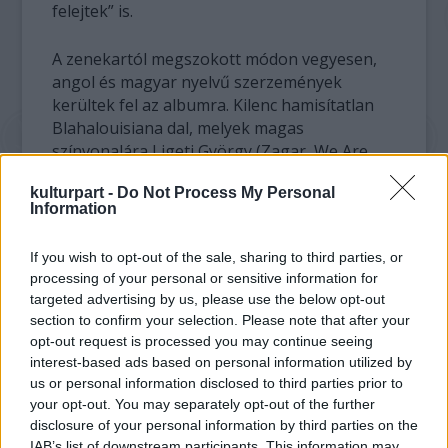
felejtek” is.
A zenekartól megszokott módon vegyesen,
angol és magyar nyelvű szerzemények
kerültek fel az albumra. Kilenc hamisítatlan
Blahalouisiana dal, melyek magas
színvonalára Ligeti György (Zagar, We Are
Rockstars) zenei producer neve is garancia.
kulturpart -
Do Not Process My Personal
Information
Az új zenei anyagot november 3-án az A38
Hajón hallgathatjuk meg élőben, ahol a
If you wish to opt-out of the sale, sharing to third parties, or
Blahalouisiana két vokalista lánnyal és egy
processing of your personal or sensitive information for
zongoristával kiegészülve várja közönségét.
targeted advertising by us, please use the below opt-out
section to confirm your selection. Please note that after your
Alagutak, fények, nagymamád jegenyéi
opt-out request is processed you may continue seeing
tracklist:
interest-based ads based on personal information utilized by
us or personal information disclosed to third parties prior to
your opt-out. You may separately opt-out of the further
1. Egyetlen magányom
disclosure of your personal information by third parties on the
2. Túl távol, elég közel
IAB’s list of downstream participants. This information may