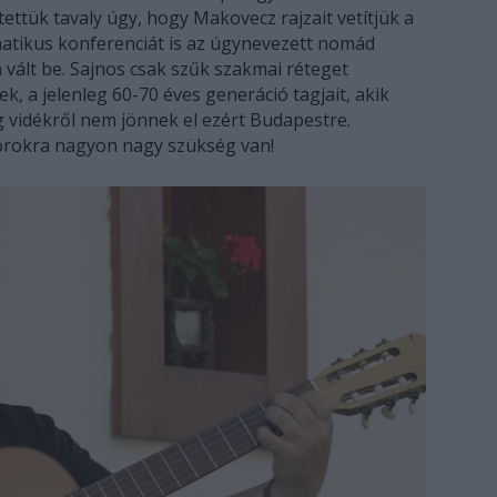
ztettük tavaly úgy, hogy Makovecz rajzait vetítjük a
matikus konferenciát is az úgynevezett nomád
vált be. Sajnos csak szűk szakmai réteget
k, a jelenleg 60-70 éves generáció tagjait, akik
vidékről nem jönnek el ezért Budapestre.
orokra nagyon nagy szükség van!