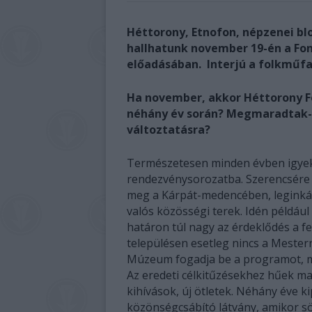
Héttorony, Etnofon, népzenei blo
hallhatunk november 19-én a Fon
előadásában. Interjú a folkműfa
Ha november, akkor Héttorony Fe
néhány év során? Megmaradtak-e 
változtatásra?
Természetesen minden évben igyeks
rendezvénysorozatba. Szerencsére
meg a Kárpát-medencében, leginkáb
valós közösségi terek. Idén példáu
határon túl nagy az érdeklődés a fes
településen esetleg nincs a Meste
Múzeum fogadja be a programot, me
Az eredeti célkitűzésekhez hűek ma
kihívások, új ötletek. Néhány éve k
közönségcsábító látvány, amikor sö