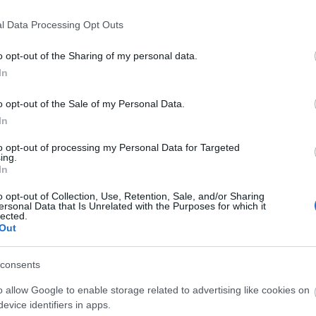
t ezért. A művészekkel és a helyszínekkel történő
 szálláshelyek egyeztetése óriási figyelmet igényel.
l Data Processing Opt Outs
gatójának van a legegyszerűbb dolgom, nekem csak
s helyzetét illetően, és nyugodtan álmodozhatom,
o opt-out of the Sharing of my personal data.
 Aztán néha figyelmeztet az operatív front, hogy
In
enni!”.
o opt-out of the Sale of my Personal Data.
In
tész barátom, Csernyus Lőrinc nagyon tájékozott
ozású programrészeket (kiállítások, kerekasztal
to opt-out of processing my Personal Data for Targeted
álja és kitűnően meg is szervezi. Mint hű Makovecz
ing.
In
inden fontos emberről és eseményről tud, aki
zható a Mesterrel. Véleményem szerint ő Makovecz
o opt-out of Collection, Use, Retention, Sale, and/or Sharing
 ismerője.
ersonal Data that Is Unrelated with the Purposes for which it
lected.
Out
 általad alapított Etnofon Zenei Társulás
k Péter lesz. Miért pont őt kérted fel, és
consents
?
o allow Google to enable storage related to advertising like cookies on
ei révén. Ott nőtt fel közöttünk a Bihari együttes
evice identifiers in apps.