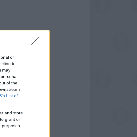
sonal or
ection to
ou may
 personal
out of the
 downstream
B’s List of
er and store
to grant or
ed purposes