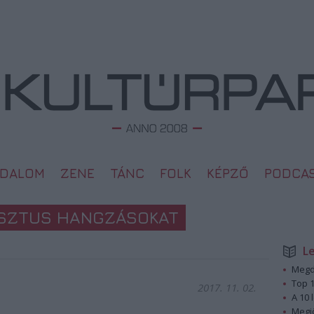
ODALOM
ZENE
TÁNC
FOLK
KÉPZŐ
PODCA
USZTUS HANGZÁSOKAT
L
Megd
Top 1
2017. 11. 02.
A 10 
Megj