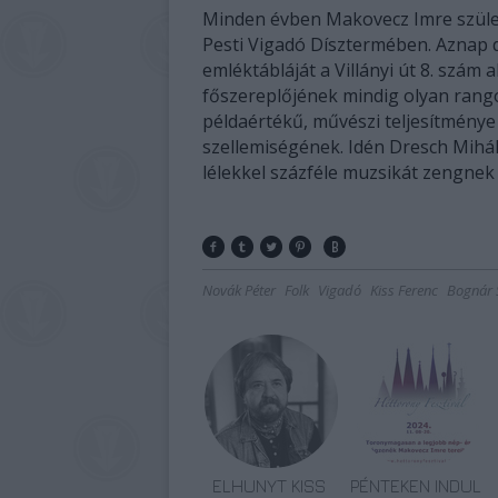
Minden évben Makovecz Imre szület
Pesti Vigadó Dísztermében. Aznap 
emléktábláját a Villányi út 8. szám a
főszereplőjének mindig olyan rang
példaértékű, művészi teljesítménye 
szellemiségének. Idén Dresch Mihál
lélekkel százféle muzsikát zengnek
Novák Péter
Folk
Vigadó
Kiss Ferenc
Bognár S
ELHUNYT KISS
PÉNTEKEN INDUL