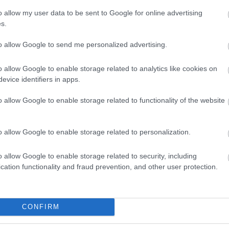
zönhető különleges érzékenysége a
o allow my user data to be sent to Google for online advertising
 is. Az általam megénekelt személyes történetek,
s.
n vonzzák. Tán mert ő is örök lázadó. Egyik
ozta, aztán Cserhalmi Gyurival közös lemezükre
to allow Google to send me personalized advertising.
ad Táncegyüttessel színpadra állította az eddig
Nagyvárosi bujdosókat. Ő énekelt, s meg kell
o allow Google to enable storage related to analytics like cookies on
eggyőző módon. Így hát most, hogy torok- és
evice identifiers in apps.
g? ̶ le kellett mondjak az énekesi szerepkörről,
em meg dalaim előadására. Bár jóval fiatalabb
o allow Google to enable storage related to functionality of the website
A NŐ hangja ismét Bognár Szilvi lesz, vele is szépen
o allow Google to enable storage related to personalization.
ri dalok” lesznek műsoron:
Azt hittem, Ady verbunkja,
al
stb.. Szándékosan kerüljük ezen a koncerten a
o allow Google to enable storage related to security, including
cation functionality and fraud prevention, and other user protection.
llős, a gyógyulást segítő lírai tónusokat
oljuk le az áramot, a meghitt, akusztikus,
ajd.
CONFIRM
gro Hungaro
címmel. Honnan a címválasztás, és