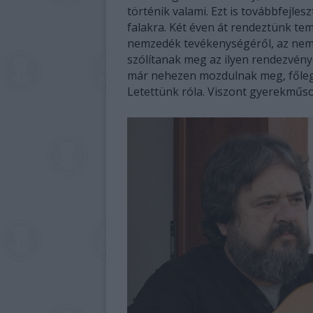
történik valami. Ezt is továbbfejles
falakra. Két éven át rendeztünk te
nemzedék tevékenységéről, az nem 
szólítanak meg az ilyen rendezvénye
már nehezen mozdulnak meg, főleg 
Letettünk róla. Viszont gyerekműs