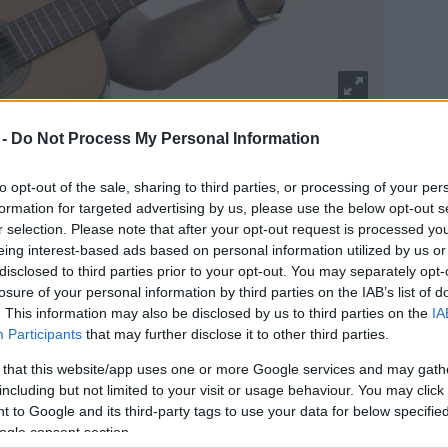
 -
Do Not Process My Personal Information
c Fotó: Küttel Dávid, Kultúrpart
to opt-out of the sale, sharing to third parties, or processing of your per
entetünk. Az egyik a 25 évvel ezelőtt felépült,
formation for targeted advertising by us, please use the below opt-out s
lon történetét meséli el, a másik pedig a fesztivál
r selection. Please note that after your opt-out request is processed y
2-től, temérdek archív és eddig ismeretlen fénykép
eing interest-based ads based on personal information utilized by us or
disclosed to third parties prior to your opt-out. You may separately opt-
losure of your personal information by third parties on the IAB’s list of
. This information may also be disclosed by us to third parties on the
IA
vál idei helyszíneit?
Participants
that may further disclose it to other third parties.
agytuk, és a kevésbé látogatottak helyére új
 that this website/app uses one or more Google services and may gath
ztetés nem egyszerű, mert az előadóművészek
including but not limited to your visit or usage behaviour. You may click 
számukra szabad időpontok nem biztos, hogy
 to Google and its third-party tags to use your data for below specifi
ogle consent section.
eknek. Hatalmas szervező munkát végez a Fonó és