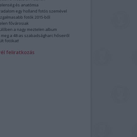
elenség és anatómia
rradalom egy holland fotós szemével
izgalmasabb fotók 2015-ből
elen fővárosiak
ülőben a nagy meztelen album
 meg a 48-as szabadságharc hőseiről
lt fotókat!
vél feliratkozás