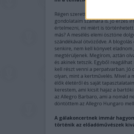
Régen szerettem volna már egy oly
gondolataim számára is. Jó érzés ír
értelmezni, mi miért is történhetett
más? A mesélés elemi ösztöne dol
szándékával ötvöződve. A blogolás 
senkire, nem kell könyvet eladnom 
megtérüljenek. Megírom, aztán olvas
és akinek tetszik. Egyből reagálhat
kell részt venni a perpatvarban. Jó
olyan, mint a kertművelés. Mivel a
élők életéről és saját tapasztalatai
kerestem, ami kicsit hajaz a bartóki
az Allegro Barbaro, ami a nomád ne
döntöttem az Allegro Hungaro mellett
A gálakoncertnek immár hagyomá
történik az előadóművészek kiv