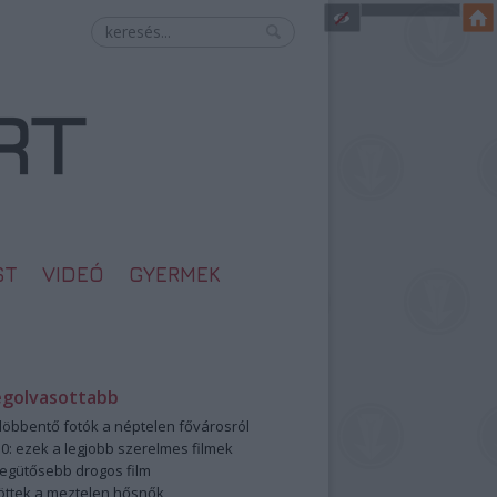
ST
VIDEÓ
GYERMEK
egolvasottabb
öbbentő fotók a néptelen fővárosról
0: ezek a legjobb szerelmes filmek
legütősebb drogos film
öttek a meztelen hősnők