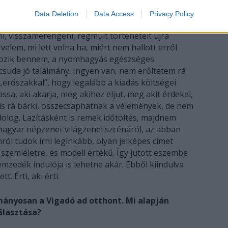
Data Deletion
Data Access
Privacy Policy
an fórumot, ami helyet teremt nem zenei
ni, visszamerengeni, régmúlt történeteit újra
 velem, mi lett volna ha, miért nem hallott erről
gozik bennem, a nyomhagyás egészséges
csuda jó találmány. Ingyen van, nem erőltetem rá
„erőszakkal”, hogy legalább a kiadás költségei
sa, aki akarja, meg akihez eljut, meg akit érdekel,
 is rá bárki, összecsaphatnak a vélemények, de nem
 dolog. Lazításként is remek időtöltés, majdnem
 magyar népzenei-világzenei szcénáról, az abban
mról tudok írni leginkább, olyan jelképes címet
 szemléletre, és modell értékű. Így jutott eszembe
mzedék indulója is lehetne akár. Ebből kiindulva
. Érti, aki érti.
nyosan a Vigadó ad otthont. Mi alapján
álasztása?