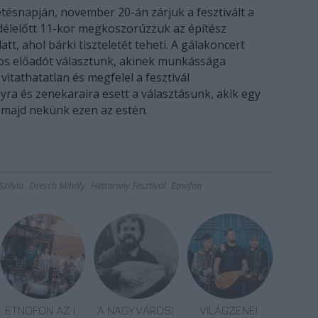
ésnapján, november 20-án zárjuk a fesztivált a
délelőtt 11-kor megkoszorúzzuk az építész
latt, ahol bárki tiszteletét teheti. A gálakoncert
os előadót választunk, akinek munkássága
vitathatatlan és megfelel a fesztivál
yra és zenekaraira esett a választásunk, akik egy
 majd nekünk ezen az estén.
zilvia
Dresch Mihály
Héttorony Fesztivál
Etnofon
ETNOFON AZ I.
A NAGYVÁROSI
VILÁGZENEI