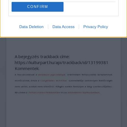
CONFIRM
Data Deletion
Data Access
Privacy Policy
BÉRLETTEL A ZENEAKADÉMIÁRA
A bejegyzés trackback címe:
https://kulturpart.hu/api/trackback/id/13199381
Kommentek:
A hozzászólások a
vonatkozó jogszabályok
értelmében felhasználói tartalomnak
minősülnek, értük a
szolgáltatás technikai
üzemeltetője semmilyen felelősséget
nem vállal, azokat nem ellenőrzi. Kifogás esetén forduljon a blog szerkesztőjéhez.
Részletek a
Felhasználási feltételekben
és az
adatvédelmi tájékoztatóban
.