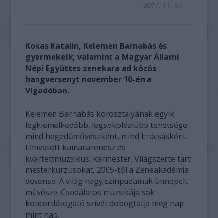
2017. 11. 07.
Kokas Katalin, Kelemen Barnabás és
gyermekeik, valamint a Magyar Állami
Népi Együttes zenekara ad közös
hangversenyt november 10-én a
Vigadóban.
Kelemen Barnabás korosztályának egyik
legkiemelkedőbb, legsokoldalúbb tehetsége
mind hegedűművészként, mind brácsásként.
Elhivatott kamarazenész és
kvartettmuzsikus, karmester. Világszerte tart
mesterkurzusokat, 2005-től a Zeneakadémia
docense. A világ nagy színpadainak ünnepelt
művésze. Csodálatos muzsikája sok
koncertlátogató szívét dobogtatja meg nap
mint nap.