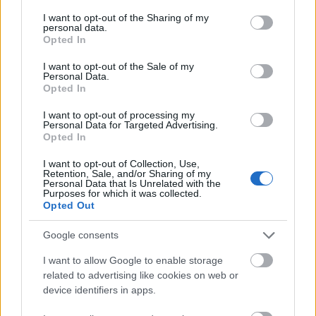
services and may gather and store information including but
teljessé közös koncertüket.
not limited to your visit or usage behaviour. You may click to
I want to opt-out of the Sharing of my
personal data.
grant or deny consent to Google and its third-party tags to
Opted In
use your data for below specified purposes in below Google
Család és muzsika
consent section.
I want to opt-out of the Sale of my
Personal Data.
Opted In
2017.11.10. 19:30
I want to opt-out of processing my
Personal Data for Targeted Advertising.
Vigadó, Díszterem
Opted In
Jegyvásárláshoz
kattintson ide!
I want to opt-out of Collection, Use,
Retention, Sale, and/or Sharing of my
Personal Data that Is Unrelated with the
Purposes for which it was collected.
Opted Out
Google consents
I want to allow Google to enable storage
related to advertising like cookies on web or
device identifiers in apps.
Hagyományok Háza
Kokas Katalin
Hegedű
Vigadó
Magyar
Állami Népi Együttes
Népzene
Kelemen Barnabás