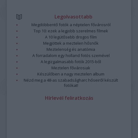
Legolvasottabb
Megdöbbentő fotók a néptelen fővárosról
Top 10: ezek a legjobb szerelmes filmek
A 10 legütősebb drogos film
Megjöttek a meztelen hősnők
Meztelenség és anatómia
A forradalom egy holland fotós szemével
A legizgalmasabb fotók 2015-ből
Meztelen fővárosiak
Készülőben a nagy meztelen album
Nézd meg a 48-as szabadságharc hőseiről készült
fotókat!
Hírlevél feliratkozás