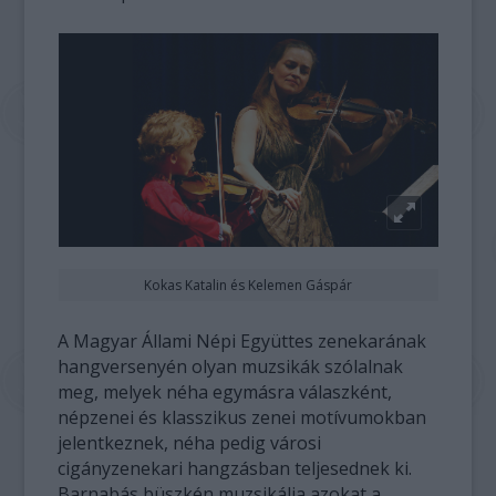
Kokas Katalin és Kelemen Gáspár
A Magyar Állami Népi Együttes zenekarának
hangversenyén olyan muzsikák szólalnak
meg, melyek néha egymásra válaszként,
népzenei és klasszikus zenei motívumokban
jelentkeznek, néha pedig városi
cigányzenekari hangzásban teljesednek ki.
Barnabás büszkén muzsikálja azokat a