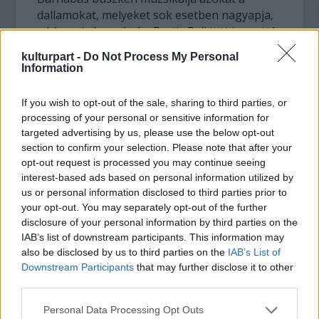
dallamokat, melyeket sok esetben nagyapja,
a híres cigányprímás, Pertis Pali tett ismertté.
kulturpart -
Do Not Process My Personal
Az ifjú művész felesége, Kokas Katalin,
Information
jelenkorunk magyar hegedűs nemzedékének
egyik legkiemelkedőbb személyisége. A
If you wish to opt-out of the sale, sharing to third parties, or
szólóhangversenyek mellett elsőrangú
processing of your personal or sensitive information for
helyen szerepel életében a kamarazene, ezen
targeted advertising by us, please use the below opt-out
belül a vonósnégyes. A koncerten
section to confirm your selection. Please note that after your
gyermekkori emlékeit megidézve népzenét is
opt-out request is processed you may continue seeing
interest-based ads based on personal information utilized by
játszik. Zenész–pedagógus szülők
us or personal information disclosed to third parties prior to
gyermekeként kitüntetett feladatának tekinti
your opt-out. You may separately opt-out of the further
a tanítást is. 2002 óta rendszeresen tart
disclosure of your personal information by third parties on the
mesterkurzusokat szerte a világban, 2004
IAB’s list of downstream participants. This information may
óta a Liszt Ferenc Zeneakadémia tanára.
also be disclosed by us to third parties on the
IAB’s List of
Downstream Participants
that may further disclose it to other
Természetesen ilyen szülők gyermekei nem
third parties.
nőhetnek föl muzsika nélkül: Hanna csengő
Please note that this website/app uses one or more Google
Personal Data Processing Opt Outs
énekhangja és Gáspár hegedűjátéka teszi