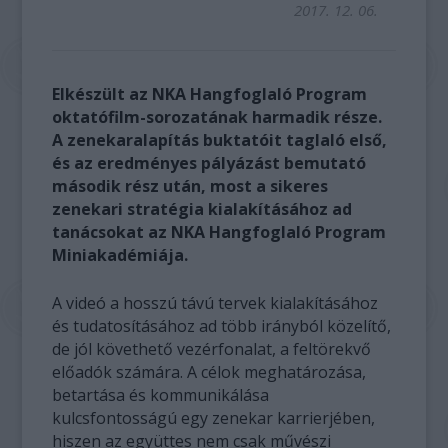
2017. 12. 06.
Elkészült az NKA Hangfoglaló Program
oktatófilm-sorozatának harmadik része.
A zenekaralapítás buktatóit taglaló első,
és az eredményes pályázást bemutató
második rész után, most a sikeres
zenekari stratégia kialakításához ad
tanácsokat az NKA Hangfoglaló Program
Miniakadémiája.
A videó a hosszú távú tervek kialakításához
és tudatosításához ad több irányból közelítő,
de jól követhető vezérfonalat, a feltörekvő
előadók számára. A célok meghatározása,
betartása és kommunikálása
kulcsfontosságú egy zenekar karrierjében,
hiszen az együttes nem csak művészi