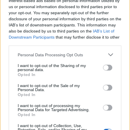
interest-based ads based on personal information utilized by
us or personal information disclosed to third parties prior to
your opt-out. You may separately opt-out of the further
disclosure of your personal information by third parties on the
IAB’s list of downstream participants. This information may
also be disclosed by us to third parties on the
IAB’s List of
Downstream Participants
that may further disclose it to other
third parties.
Please note that this website/app uses one or more Google
Personal Data Processing Opt Outs
services and may gather and store information including but
not limited to your visit or usage behaviour. You may click to
I want to opt-out of the Sharing of my
personal data.
grant or deny consent to Google and its third-party tags to
Opted In
use your data for below specified purposes in below Google
consent section.
I want to opt-out of the Sale of my
Personal Data.
Opted In
I want to opt-out of processing my
Personal Data for Targeted Advertising.
Opted In
Zene
NKA
Zeneipar
Cseh Tamás Program
Magyar
zenekarok
Hangfoglaló
I want to opt-out of Collection, Use,
Retention, Sale, and/or Sharing of my