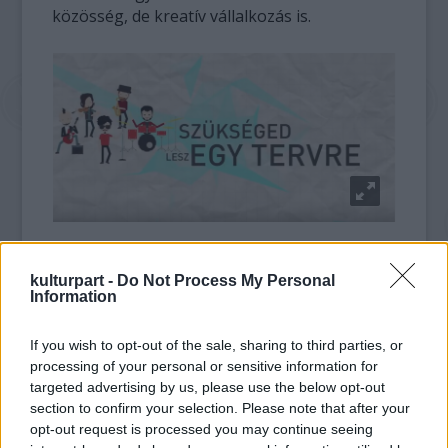
közösség, de kreatív vállalkozás is.
A zenei menedzsmentet támogató alprogram
keretében összesen hat részből álló széria
kulturpart -
Do Not Process My Personal
Information
több szempontból is hiánypótló: ilyen átfogó,
ingyenesen és bárki számára elérhető,
If you wish to opt-out of the sale, sharing to third parties, or
magyar nyelvű mozgóképes tartalom eddig
processing of your personal or sensitive information for
még nem készült. Az aktuális harmadik
targeted advertising by us, please use the below opt-out
epizódhoz a tanácsokat a Majdnem Híres
section to confirm your selection. Please note that after your
Rocksuli szolgáltatta.
opt-out request is processed you may continue seeing