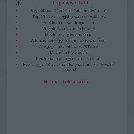
Legolvasottabb
Megdöbbentő fotók a néptelen fővárosról
Top 10: ezek a legjobb szerelmes filmek
A 10 legütősebb drogos film
Megjöttek a meztelen hősnők
Meztelenség és anatómia
A forradalom egy holland fotós szemével
A legizgalmasabb fotók 2015-ből
Meztelen fővárosiak
Készülőben a nagy meztelen album
Nézd meg a 48-as szabadságharc hőseiről készült
fotókat!
Hírlevél feliratkozás