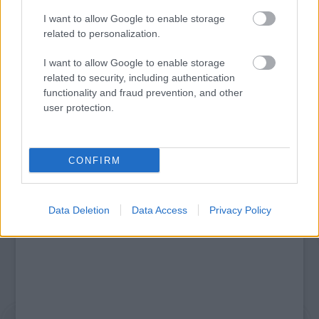
I want to allow Google to enable storage
related to personalization.
AZ EMBERSÉG ÜNNEPE
I want to allow Google to enable storage
related to security, including authentication
functionality and fraud prevention, and other
user protection.
A bejegyzés trackback címe:
https://kulturpart.hu/api/trackback/id/13580309
Kommentek:
A hozzászólások a
vonatkozó jogszabályok
értelmében felhasználói tartalomnak
CONFIRM
minősülnek, értük a
szolgáltatás technikai
üzemeltetője semmilyen felelősséget
nem vállal, azokat nem ellenőrzi. Kifogás esetén forduljon a blog szerkesztőjéhez.
Részletek a
Felhasználási feltételekben
és az
adatvédelmi tájékoztatóban
.
Data Deletion
Data Access
Privacy Policy